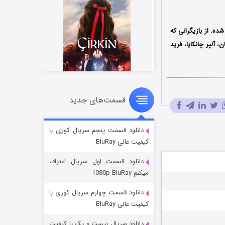
ردانی شده. از بازیگرانی که
، آلپر چانکایا، فرید
قسمت‌های جدید
سریال زشت
۲ (زیرنویس)
قسمت
منتشر شد
دانلود قسمت پنجم سریال کوری با
کیفیت عالی BluRay
دانلود قسمت اول سریال اعتراف
میکنم 1080p BluRay
دانلود قسمت چهارم سریال کوری با
کیفیت عالی BluRay
دانلود سریال بیست و یک با کیفیت