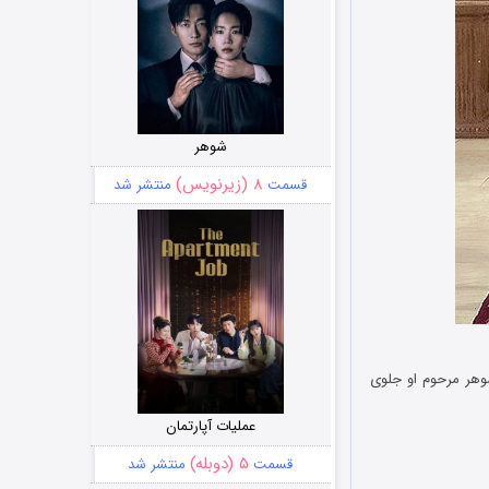
شوهر
۸ (زیرنویس)
قسمت
منتشر شد
وهر مرحوم او جلوی
عملیات آپارتمان
۵ (دوبله)
قسمت
منتشر شد