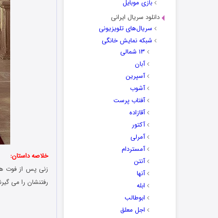
بازی موبایل
دانلود سریال ایرانی
سریال‌های تلویزیونی
شبکه نمایش خانگی
۱۳ شمالی
آبان
آسپرین
آشوب
آفتاب پرست
آقازاده
آکتور
آمرلی
آمستردام
خلاصه داستان:
آنتن
زنی پس از فوت هم
آنها
رفتنشان را می گیر
ابله
ابوطالب
اجل معلق