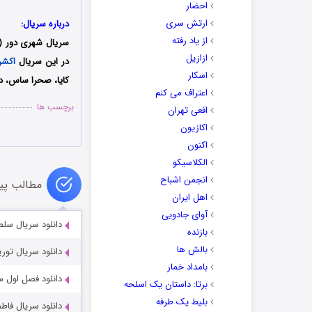
احضار
ارتش سری
درباره سریال:
از یاد رفته
سریال شهری دور (
ازازیل
در این سریال
اکش
اسکار
کایا، صحرا ساس، د
اعتراف می کنم
برچسب ها
افعی تهران
اکازیون
اکنون
الکلاسیکو
انجمن اشباح
مطالب پی
اهل ایران
آوای جادویی
دانلود سریال سلطنت آهنین
بازنده
بالش ها
دانلود سریال توریست t 2022-2023
بامداد خمار
دانلود فصل اول سریال د
برتا: داستان یک اسلحه
بلیط یک‌‌ طرفه
دانلود سریال فاطما a TV Series 2021