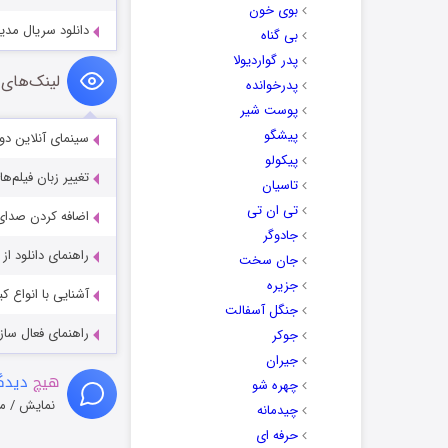
بوی خون
دانلود سریال مدیسون on 2026
بی گناه
پدر گواردیولا
لینک‌های 
پدرخوانده
پوست شیر
پیشگو
سینمای آنلاین دو
پیکولو
تغییر زبان فیلم‌ها
تاسیان
تی ان تی
اضافه کردن صدای 
جادوگر
راهنمای دانلود ا
جان سخت
جزیره
آشنایی با انواع ک
جنگل آسفالت
راهنمای فعال سازی کیفیت R
جوکر
جیران
هیچ
دیدگا
چهره شو
نمایش / م
چیدمانه
حرفه ای