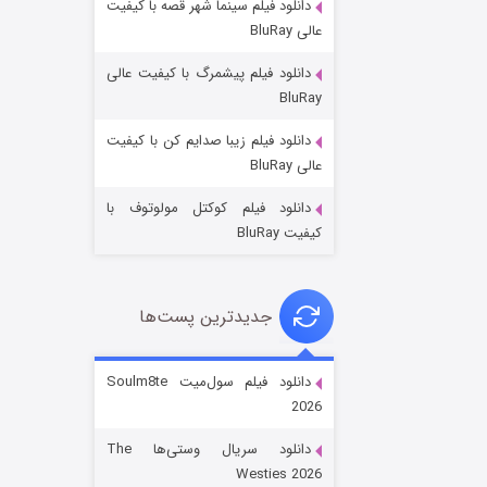
دانلود فیلم سینما شهر قصه با کیفیت
عالی BluRay
دانلود فیلم پیشمرگ با کیفیت عالی
BluRay
دانلود فیلم زیبا صدایم کن با کیفیت
جادوگری در مغولستان
عالی BluRay
۱۴ (زیرنویس)
قسمت
منتشر شد
دانلود فیلم کوکتل مولوتوف با
کیفیت BluRay
جدیدترین پست‌ها
دانلود فیلم سول‌میت Soulm8te
2026
باب اسفنجی فصل ۱۷
دانلود سریال وستی‌ها The
۶ (زیرنویس)
قسمت
منتشر شد
Westies 2026