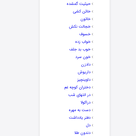
حیثیت گمشده
خائن کشی
خاتون
خجالت نکش
خسوف
خواب زده
خوب بد جلف
خون سرد
دادزن
داریوش
داوینچیز
دختران کوچه غم
در انتهای شب
دراکولا
دست به مهره
دفتر یادداشت
دل
دندون طلا