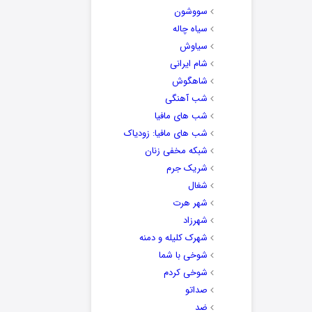
سووشون
سیاه چاله
سیاوش
شام ایرانی
شاهگوش
شب آهنگی
شب های مافیا
شب های مافیا: زودیاک
شبکه مخفی زنان
شریک جرم
شغال
شهر هرت
شهرزاد
شهرک کلیله و دمنه
شوخی با شما
شوخی کردم
صداتو
ضد