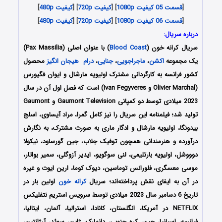
[
قسمت 05 کیفیت 1080p
]
[
کیفیت 720p
] [
کیفیت 480p
]
[
قسمت 06 کیفیت 1080p
]
[
کیفیت 720p
] [
کیفیت 480p
]
درباره سریال:
سریال کرانه خون (
Blood Coast
) با عنوان اصلی (Pax Massilia)
یک مجموعه
اکشن
،
ماجراجویی
،
جنایی
،
درام
هیجان انگیز
محصول
کشور فرانسه به کارگردانی مشترک اولیویه مارشال و ایوان فگیورس
(Olivier Marchal و Ivan Fegyveres) است که فصل اول آن در سال
2023 میلادی توسط دو کمپانی Gaumont Television و Gaumont
تولید شد؛ فیلمنامه این سریال را نیز کامل گمرا، مراد آیساوی، اسلج
بیدونگا، اولیویه مارشال و ادگار ماری به صورت مشترک، به نگارش
درآورده و هنرمندانی همچون توفیک جلاب، جین گورساود، نیکولا
دوووشل، اولیویه بارتلیمی، لنی سوگویو، ایدیر آزوگلی، سمیر بواتار،
موسی معسگری، فلورانس توماسین، دیوک کوما، ارین ایوت و غیره
در آن به ایفای نقش پرداخته‌اند؛ سریال
کرانه خون
اولین بار در
تاریخ 6 دسامبر سال 2023 میلادی توسط سرویس استریم نتفلیکس
NETFLIX در آمریکا، انگلستان، کانادا، استرالیا، آلمان، ایتالیا،
فرانسه، اسپانیا، چین، کره جنوبی، دانمارک، ژاپن، سوئد، آرژانتین،