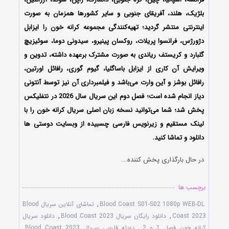
بلژیک، هلند، آفریقای جنوبی و سایر کشورها همزمان به صورت
اینترنتی منتشر گردید؛ تهیه‌کنندگی مجموعه کرانه خون را ایزابل
دژورژس، فرانسوا پریلات، روکسان پینیرو، سیدونی دوما، سوئیزیچ
گلبارد و کریستف ریاندی به صورت مشترک برعهده داشته، تدوین و
ویرایش آن کاری از ایزابل باساگلیا، گیوم گوری، رافائل اورتین،
رافائل بوشز و آین وارت می‌باشد و فیلمبرداری آن نیز توسط آنتونی
دیاز انجام شده است؛ فصل دوم این سریال سال 2026 در نتفلیکس
پخش شد؛ شما می‌توانید نسخه زبان اصلی سریال کرانه خون را با
لینک مستقیم و زیرنویس فارسی چسبیده از وبسایت دوستی ها
دانلود و تماشا کنید.
در حال بارگذاری پخش کننده...
برچسب ها
Blood Coast S01-S02 1080p WEB-DL
,
تماشای آنلاین سریال Blood
Coast 2023
,
دانلود رایگان سریال Blood Coast 2023
,
دانلود سریال
کرانه خون فصل 1 و 2
,
دوبله فارسی سریال Blood Coast 2023
,