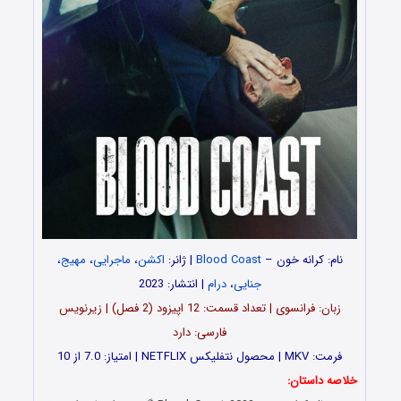
نام: کرانه خون –
Blood Coast
| ژانر:
اکشن
،
ماجرایی
،
مهیج
،
جنایی
،
درام
| انتشار: 2023
زبان: فرانسوی | تعداد قسمت‌‌‌‌: 12 اپیزود (2 فصل) | زیرنویس
فارسی: دارد
فرمت: MKV | محصول نتفلیکس NETFLIX | امتیاز: 7.0 از 10
خلاصه داستان: