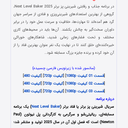
در برنامه جذاب و رقابتی شیرینی پز برتر Next Level Baker 2025،
گروهی از بهترین استعدادهای شیرینی‌پزی و قنادی از سراسر جهان
گرد هم آمده‌اند تا مهارت‌ها، خلاقیت و سرعت عمل خود را در برابر
داوران سخت‌گیر به چالش بکشند. آن‌ها باید در محیط‌های کاری
مختلف و تحت فشارهای زمانی شدید، شاهکارهای خوراکی
خیره‌کننده‌ای خلق کنند تا در نهایت یک نفر عنوان بهترین قناد را از
آن خود کرده و برنده جایزه بزرگ مسابقه شود…
(سانسور شده با زیرنویس فارسی چسبیده)
[
قسمت 01 کیفیت 1080p
] [
کیفیت 720p
] [
کیفیت 480
]
[
قسمت 02 کیفیت 1080p
] [
کیفیت 720p
] [
کیفیت 480
]
[
قسمت 03 کیفیت 1080p
] [
کیفیت 720p
] [
کیفیت 480
]
درباره برنامه:
سریال شیرینی پز برتر یا قناد برتر (
Next Level Baker
) یک برنامه
مسابقه‌ای، ریالیتی‌شو و سرگرمی به کارگردانی پل نیوتون
(Paul
Newton)
است که فصل اول آن در سال 2025 تولید و منتشر شد؛