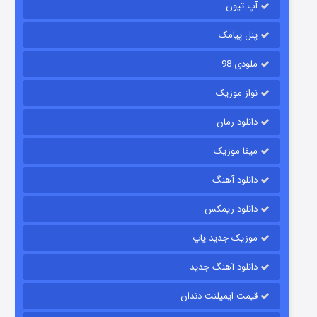
آپ تیون
باب اسفنجی فصل ۱۷
۶ (زیرنویس)
قسمت
منتشر شد
پنل پیامک
ملودی 98
نواز موزیک
دانلود رمان
میفا موزیک
دانلود آهنگ
رویایی برای تو
دانلود ریمکس
۱۵ (دوبله)
قسمت
منتشر شد
موزیک جدید پاپ
دانلود آهنگ جدید
قیمت ایمپلنت دندان