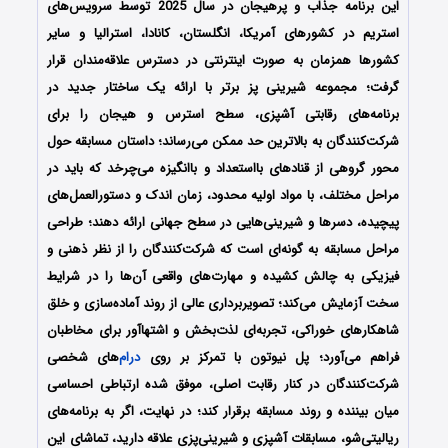
این برنامه جذاب و پرهیجان در سال 2025 توسط سرویس‌های
استریم در کشورهای آمریکا، انگلستان، کانادا، استرالیا و سایر
کشورها همزمان به صورت اینترنتی در دسترس علاقه‌مندان قرار
گرفت؛
مجموعه شیرینی پز برتر با ارائه یک ساختار جدید در
برنامه‌های رقابتی آشپزی، سطح استرس و هیجان را برای
شرکت‌کنندگان به بالاترین حد ممکن می‌رساند؛
داستان مسابقه حول
محور گروهی از قنادهای بااستعداد و باانگیزه می‌چرخد که باید در
مراحل مختلف، با مواد اولیه محدود، زمان اندک و دستورالعمل‌های
پیچیده، دسرها و شیرینی‌هایی در سطح جهانی ارائه دهند؛ طراحی
مراحل مسابقه به گونه‌ای است که شرکت‌کنندگان را از نظر ذهنی و
فیزیکی به چالش کشیده و مهارت‌های واقعی آن‌ها را در شرایط
سخت آزمایش می‌کند؛ تصویربرداری عالی از روند آماده‌سازی و خلق
شاهکارهای خوراکی، تجربه‌ای لذت‌بخش و اشتهاآور برای مخاطبان
فراهم می‌آورد؛ پل نیوتون با تمرکز بر روی
درام
‌های شخصی
شرکت‌کنندگان در کنار رقابت اصلی، موفق شده ارتباطی احساسی
میان بیننده و روند مسابقه برقرار کند؛ در نهایت، اگر به برنامه‌های
ریالیتی‌شو، مسابقات آشپزی و شیرینی‌پزی علاقه دارید، تماشای این