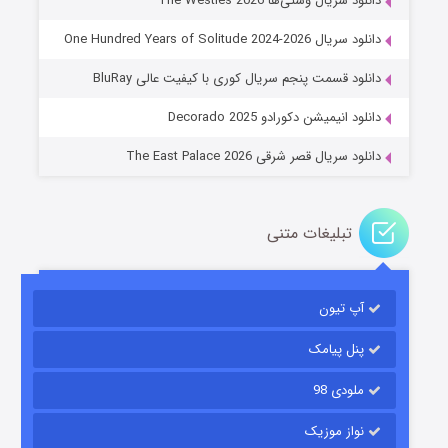
دانلود سریال وستی‌ها The Westies 2026
دانلود سریال One Hundred Years of Solitude 2024-2026
عملیات آپارتمان
دانلود قسمت پنجم سریال کوری با کیفیت عالی BluRay
۲ (زیرنویس)
قسمت
منتشر شد
دانلود انیمیشن دکورادو Decorado 2025
دانلود سریال قصر شرقی The East Palace 2026
تبلیغات متنی
آپ تیون
مردگان متحرک: شهر مرده ۳
۲ (زیرنویس)
قسمت
منتشر شد
پنل پیامک
ملودی 98
نواز موزیک