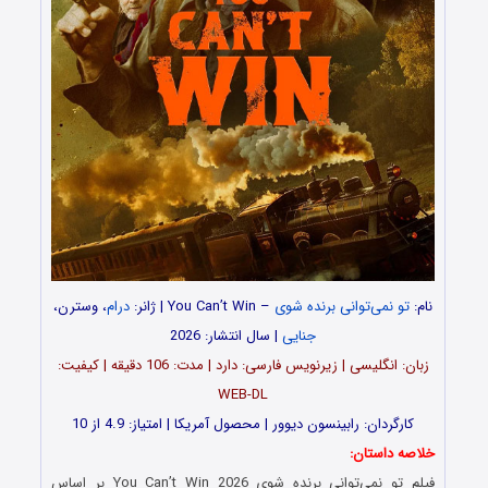
نام:
تو نمی‌توانی برنده شوی
– You Can’t Win | ژانر:
درام
، وسترن،
جنایی
| سال انتشار: 2026
زبان: انگلیسی | زیرنویس فارسی: دارد | مدت: 106 دقیقه | کیفیت:
WEB-DL
کارگردان: رابینسون دیوور | محصول آمریکا | امتیاز: 4.9 از 10
خلاصه داستان:
فیلم تو نمی‌توانی برنده شوی You Can’t Win 2026 بر اساس