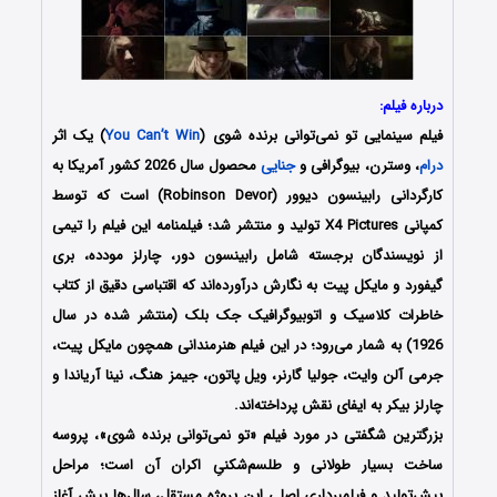
درباره فیلم:
فیلم سینمایی تو نمی‌توانی برنده شوی (
You Can’t Win
) یک اثر
درام
، وسترن، بیوگرافی و
جنایی
محصول سال 2026 کشور آمریکا به
کارگردانی رابینسون دیوور (Robinson Devor) است که توسط
کمپانی‌ X4 Pictures تولید و منتشر شد؛ فیلمنامه این فیلم را تیمی
از نویسندگان برجسته شامل رابینسون دور، چارلز مودده، بری
گیفورد و مایکل پیت به نگارش درآورده‌اند که اقتباسی دقیق از کتاب
خاطرات کلاسیک و اتوبیوگرافیک جک بلک (منتشر شده در سال
1926) به شمار می‌رود؛ در این فیلم هنرمندانی همچون مایکل پیت،
جرمی آلن وایت، جولیا گارنر، ویل پاتون، جیمز هنگ، نینا آریاندا و
چارلز بیکر به ایفای نقش پرداخته‌اند.
بزرگترین شگفتی در مورد فیلم «تو نمی‌توانی برنده شوی»، پروسه
ساخت بسیار طولانی و طلسم‌شکنیِ اکران آن است؛ مراحل
پیش‌تولید و فیلمبرداری اصلی این پروژه مستقل، سال‌ها پیش آغاز