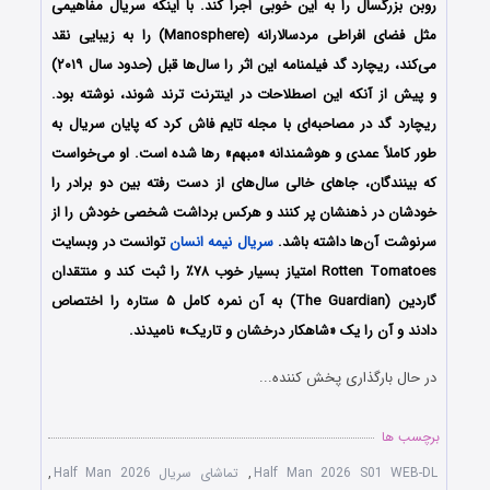
روبن بزرگسال را به این خوبی اجرا کند. با اینکه سریال مفاهیمی
مثل فضای افراطی مردسالارانه (Manosphere) را به زیبایی نقد
می‌کند، ریچارد گد فیلمنامه این اثر را سال‌ها قبل (حدود سال ۲۰۱۹)
و پیش از آنکه این اصطلاحات در اینترنت ترند شوند، نوشته بود.
ریچارد گد در مصاحبه‌ای با مجله تایم فاش کرد که پایان سریال به
طور کاملاً عمدی و هوشمندانه «مبهم» رها شده است. او می‌خواست
که بینندگان، جاهای خالی سال‌های از دست رفته بین دو برادر را
خودشان در ذهنشان پر کنند و هرکس برداشت شخصی خودش را از
سرنوشت آن‌ها داشته باشد.
سریال نیمه انسان
توانست در وبسایت
Rotten Tomatoes امتیاز بسیار خوب ۷۸٪ را ثبت کند و منتقدان
گاردین (The Guardian) به آن نمره کامل ۵ ستاره را اختصاص
دادند و آن را یک «شاهکار درخشان و تاریک» نامیدند.
در حال بارگذاری پخش کننده...
برچسب ها
Half Man 2026 S01 WEB-DL
,
تماشای سریال Half Man 2026
,