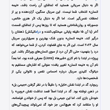
اگر به دنبال سریالی هستید که تماشای آن راحت باشد، «نیمه
انسان» انتخاب شما نیست. این سریال سنگین، آزاردهنده و پر از
لحظات نفس‌گیر است. اما اگر به دنبال یک اثر هنری خالص،
جسورانه و روان‌شناختی هستید که تا روزها پس از تماشای قسمت
آخر (با آن ۱۵ دقیقه پایانی میخکوب‌کننده و
درام
اتیکش) ذهنتان را
درگیر کند، «نیمه انسان» بدون شک بهترین و عمیق‌ترین سریال
سال ۲۰۲۶ است. این اثر به جای قضاوت کردن، از شما می‌خواهد که
درد را بفهمید؛ حتی اگر آن درد از سوی انسان‌های ویرانگر باشد. این
پروژه در ابتدا با نام کاری «شیرها» (Lions) معرفی شده بود، اما بعداً
نام آن به «نیمه انسان» تغییر یافت؛ عنوانی که اشاره‌ای مستقیم به
دیالوگ کلیدی سریال درباره احساس نقص و ناتوانی یکی از
شخصیت‌ها دارد.
ریچارد گد در ابتدا نقش «نایل» را دقیقاً با در نظر گرفتن «جیمی بل»
در ذهن نوشته بود. گد در ابتدا اصلاً قصد نداشت نقش «روبن» را
خودش بازی کند، اما این جیمی بل بود که پس از خواندن فیلمنامه،
او را متقاعد کرد که هیچ‌کس جز خود گد نمی‌تواند پیچیدگی‌های