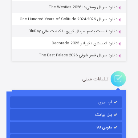
دانلود سریال وستی‌ها The Westies 2026
دانلود سریال One Hundred Years of Solitude 2024-2026
عملیات آپارتمان
دانلود قسمت پنجم سریال کوری با کیفیت عالی BluRay
۲ (زیرنویس)
قسمت
منتشر شد
دانلود انیمیشن دکورادو Decorado 2025
دانلود سریال قصر شرقی The East Palace 2026
تبلیغات متنی
آپ تیون
مردگان متحرک: شهر مرده ۳
۲ (زیرنویس)
قسمت
منتشر شد
پنل پیامک
ملودی 98