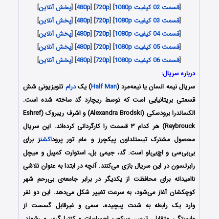
[
قسمت 02 کیفیت 1080p
] [
720p
] [
480p
] [
پخش آنلاین
]
[
قسمت 03 کیفیت 1080p
] [
720p
] [
480p
] [
پخش آنلاین
]
[
قسمت 04 کیفیت 1080p
] [
720p
] [
480p
] [
پخش آنلاین
]
[
قسمت 05 کیفیت 1080p
] [
720p
] [
480p
] [
پخش آنلاین
]
[
قسمت 06 کیفیت 1080p
] [
720p
] [
480p
] [
پخش آنلاین
]
درباره سریال:
سریال نیمه انسان یا نیمه‌مرد (
Half Man
) یک
درام
تلویزیونی شش
قسمتی بریتانیایی است که توسط ریچارد گد ساخته شده است.
الکساندرا برودسکی (Alexandra Brodski) و اشرف ریبروک (Eshref
Reybrouck) هر کدام ۳ قسمت را کارگردانی کرده‌اند. این سریال
محصول مشترک تیستلداون پیکچرز و مام تور پرود
اکشن
ز برای
بی‌بی‌سی و اچ‌بی‌او است. گد، جیمی بل، استوارت کمپبل و میچل
رابرتسون در این سریال بازی می‌کنند. آنچه در ابتدا به عنوان تلاشی
ناامیدانه برای محافظت از یکدیگر در برابر جامعه‌ی بی‌رحم شهر
کوچکشان آغاز می‌شود، به سرعت تغییر شکل می‌دهد. این دو نفر
وارد یک رابطه به شدت پیچیده، سمی و غیرقابل گسست از
وابستگی متقابل، ترس، سرکوب احساسات و کنترل‌گری می‌شوند.