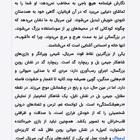
نگارش فیلمنامه هیچ باجی به مخاطب نمی‌دهد؛ او شما را به
تماشای دنیایی می‌برد که در آن قربانیان، گاهی خود به همدستانِ
نابودی خویش تبدیل می‌شوند. این سریال به ما نشان می‌دهد که
چگونه کودکانی که در محیط‌های پر از سوءاستفاده بزرگ می‌شوند،
در بزرگسالی نیز به سمت هرج و مرج می‌دوند، چرا که «آشوب»،
تنها خانه و احساس آشنایی است که می‌شناسند.
یکی از بزرگترین نقاط قوت سریال، شیمی ویرانگر و بازی‌های
شاهکار جیمی بل و ریچارد گد است. ریچارد گد در نقش روبنِ
بزرگسال، اجرای رعب‌آوری دارد؛ مردی که با صدایی حیوانی و
قدم‌هایی سنگین، گویی همیشه چند ثانیه تا انفجار و خشونت فاصله
دارد، اما در عین حال، درد و رنج در چشمانش موج می‌زند. در نقطه
مقابل، جیمی بل در نقش نایل، یک شاهکار تمام‌عیار از نمایش
«درهم‌شکستگی» است. بل توانسته غم، ترس و تضادهای درونی
شخصیتی را که از خودش فراری است، با صداقت و ظرافتی
قلب‌خراش به تصویر بکشد. همچنین نباید از بازی خیره‌کننده
«استوارت کمپل» در نقش جوانی روبن غافل شد که کاریزمای
ترسناک
و شدت عمل او، یکی از کشف‌های بزرگ این سریال است.