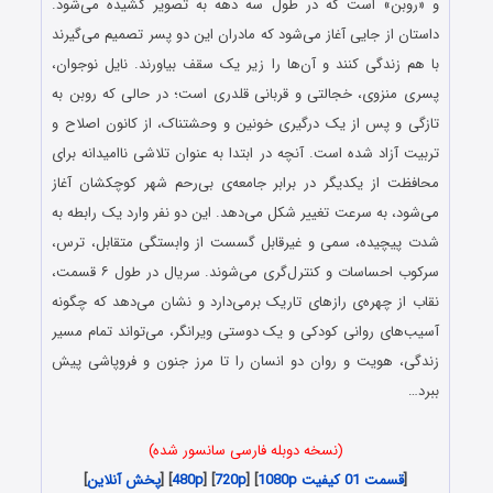
و «روبن» است که در طول سه دهه به تصویر کشیده می‌شود.
داستان از جایی آغاز می‌شود که مادران این دو پسر تصمیم می‌گیرند
با هم زندگی کنند و آن‌ها را زیر یک سقف بیاورند. نایل نوجوان،
پسری منزوی، خجالتی و قربانی قلدری است؛ در حالی که روبن به
تازگی و پس از یک درگیری خونین و وحشتناک، از کانون اصلاح و
تربیت آزاد شده است. آنچه در ابتدا به عنوان تلاشی ناامیدانه برای
محافظت از یکدیگر در برابر جامعه‌ی بی‌رحم شهر کوچکشان آغاز
می‌شود، به سرعت تغییر شکل می‌دهد. این دو نفر وارد یک رابطه به
شدت پیچیده، سمی و غیرقابل گسست از وابستگی متقابل، ترس،
سرکوب احساسات و کنترل‌گری می‌شوند. سریال در طول ۶ قسمت،
نقاب از چهره‌ی رازهای تاریک برمی‌دارد و نشان می‌دهد که چگونه
آسیب‌های روانی کودکی و یک دوستی ویرانگر، می‌تواند تمام مسیر
زندگی، هویت و روان دو انسان را تا مرز جنون و فروپاشی پیش
ببرد…
(نسخه دوبله فارسی سانسور شده)
[
قسمت 01 کیفیت 1080p
] [
720p
] [
480p
] [
پخش آنلاین
]