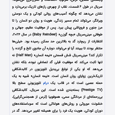
سریال در طول ۶ قسمت، نقاب از چهره‌ی رازهای تاریک برمی‌دارد و
نشان می‌دهد که چگونه آسیب‌های روانی کودکی و یک دوستی
ویرانگر، می‌تواند تمام مسیر زندگی، هویت و روان دو انسان را تا
مرز جنون و فروپاشی پیش ببرد. پس از موفقیت عظیم، جهانی و
طوفانی مینی‌سریال «بچه گوزن» (Baby Reindeer) در سال ۲۰۲۴،
انتظارات از ریچارد گد به بالاترین حد ممکن رسیده بود. خیلی‌ها
منتظر بودند تا ببینند آیا او می‌تواند دوباره آن جادوی تلخ و گزنده را
تکرار کند؟ مینی‌سریال شش قسمتی «نیمه انسان» (Half Man) نه
تنها ثابت می‌کند که موفقیت قبلی گد تصادفی نبوده، بلکه نشان
می‌دهد که او یکی از نوابغ بی‌بدیل تلویزیون در کالبدشکافی
تاریک‌ترین زوایای روان انسان است. «نیمه انسان» شبیه به یک
حمله عصبی است که در قالب یک
درام
تلویزیونی سطح بالا
(Prestige TV) بسته‌بندی شده است. این سریال، کالبدشکافی
بی‌رحمانه‌ای از مردانگی سمی، هموفوبیا (ترس از همجنس‌گرایی)،
خشونت موروثی و روش‌های هولناکی است که سوءاستفاده‌های
دوران کودکی، هویت یک فرد را برای همیشه تغییر می‌دهد. گد در