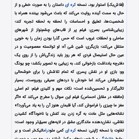
(فلاش‌بک) استوار بود، نسخه
کره ای
داستان را به صورت خطی و از
حال به سمت آینده روایت می‌کند که باعث می‌شود بیننده همراه با
شخصیت‌ها، تعلیق و احساسات را لحظه به لحظه تجربه کند؛
زیبایی‌شناسی بصری: فیلم پر از قاب‌های چشم‌نواز از شهرهای
ساحلی و لحظات غروب است که حس گذرا بودن زمان را به خوبی
منتقل می‌کند؛ بازیگری: شین شی آه: او توانسته معصومیت و در
عین حال استیصال فردی که هر روز باید زندگی‌اش را از روی یک
دفترچه یادداشت بازخوانی کند، به زیبایی به تصویر بکشد؛ چو یونگ
وو: بازی او در نقش پسری که تمام تلاشش را برای خوشحالی
معشوقش می‌کند اما خودش با دردهای عمیقی روبروست، بسیار
تاثیرگذار و تحسین‌شده است؛ نکات مهم و کلیدی فیلم: تم اصلی
(حافظه در مقابل احساس): فیلم این سوال را مطرح می‌کند که «اگر
مغز ما چیزی را فراموش کند، آیا قلبمان هنوز آن را به یاد می‌آورد؟»
نشانه‌هایی مثل عادت به گره زدن بند کفش یا ناخودآگاه کشیدن
نقاشی، نشان‌دهنده ماندگاری عشق در لایه‌های عمیق‌تر وجود است؛
تفاوت با نسخه ژاپنی: نسخه
کره ای
کمی ملو
درام
اتیک‌تر است و بر
روابط
خانوادگی
و شخصیت‌های مکمل (مانند پدر جه وون و دوست