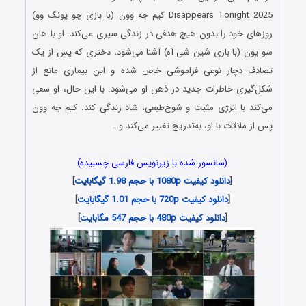
Disappears Tonight 2025 کیم جه وون (با بازی چو یونگ وو)
روزهای خود را بدون هیچ هدفی در زندگی سپری می‌کند. او با هان
سو یون (با بازی شین شی آه) آشنا می‌شود، دختری که پس از یک
تصادف دچار نوعی فراموشی خاص شده و این بیماری مانع از
شکل‌گیری خاطرات جدید در ذهن او می‌شود. با این حال، او سعی
می‌کند با انرژی مثبت و شوخ‌طبعی، شاد زندگی کند. کیم جه وون
پس از ملاقات با او، به‌تدریج تغییر می‌کند و…
(سانسور شده با زیرنویس فارسی چسبیده)
[
دانلود کیفیت 1080p با حجم 1.98 گیگابایت
]
[
دانلود کیفیت 720p با حجم 1.01 گیگابایت
]
[
دانلود کیفیت 480p با حجم 547 مگابایت
]