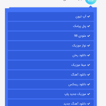
باب اسفنجی فصل ۱۷
آپ تیون
۶ (زیرنویس)
قسمت
منتشر شد
پنل پیامک
ملودی 98
نواز موزیک
دانلود رمان
میفا موزیک
رویایی برای تو
دانلود آهنگ
۱۵ (دوبله)
قسمت
منتشر شد
دانلود ریمکس
موزیک جدید پاپ
دانلود آهنگ جدید