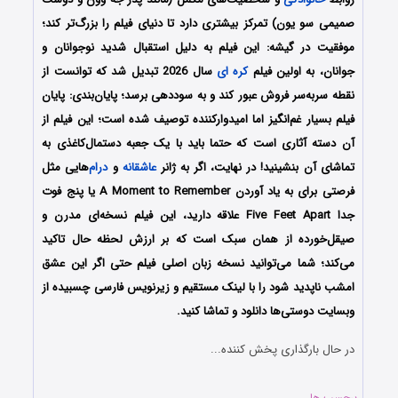
صمیمی سو یون) تمرکز بیشتری دارد تا دنیای فیلم را بزرگ‌تر کند؛
موفقیت در گیشه: این فیلم به دلیل استقبال شدید نوجوانان و
جوانان، به اولین فیلم
کره ای
سال 2026 تبدیل شد که توانست از
نقطه سربه‌سر فروش عبور کند و به سوددهی برسد؛ پایان‌بندی: پایان
فیلم بسیار غم‌انگیز اما امیدوارکننده توصیف شده است؛ این فیلم از
آن دسته آثاری است که حتما باید با یک جعبه دستمال‌کاغذی به
تماشای آن بنشینید! در نهایت، اگر به ژانر
عاشقانه
و
درام
‌هایی مثل
فرصتی برای به یاد آوردن A Moment to Remember یا پنج فوت
جدا Five Feet Apart علاقه دارید، این فیلم نسخه‌ای مدرن و
صیقل‌خورده از همان سبک است که بر ارزش لحظه حال تاکید
می‌کند؛ شما می‌توانید نسخه زبان اصلی فیلم حتی اگر این عشق
امشب ناپدید شود را با ‌لینک مستقیم و زیرنویس فارسی چسبیده از
وبسایت دوستی‌ها دانلود و تماشا کنید.
در حال بارگذاری پخش کننده...
برچسب ها