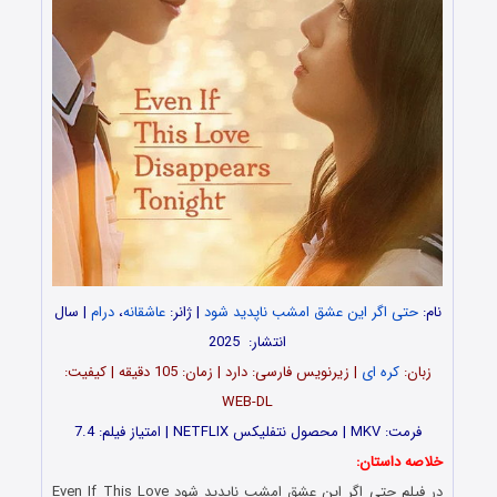
نام:
حتی اگر این عشق امشب ناپدید شود
| ژانر:
عاشقانه
،
درام
| سال
انتشار: 2025
زبان:
کره ای
| زیرنویس فارسی: دارد | زمان: 105 دقیقه | کیفیت:
WEB-DL
فرمت: MKV | محصول نتفلیکس NETFLIX | امتیاز فیلم: 7.4
خلاصه داستان:
در فیلم حتی اگر این عشق امشب ناپدید شود Even If This Love