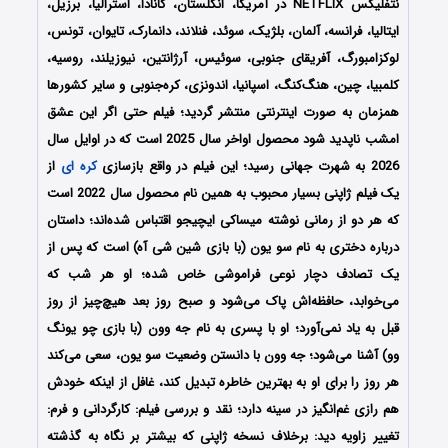
نتفلیکس NETFLIX
در آمریکا، انگلستان، کانادا، استرالیا، برزیل،
ایتالیا، فرانسه، آلمان، بلژیک، سوئد، فنلاند، دانمارک، تایوان، تونس،
لوکزامبورگ، آفریقای جنوبی، سوئیس، آرژانتین، نیوزیلند، روسیه،
کلمبیا، چین، هنگ‌کنگ، اسپانیا، اندونزی، کره‌جنوبی و سایر کشورها
همزمان به صورت اینترنتی منتشر گردید؛
فیلم حتی اگر این عشق
امشب ناپدید شود محصول اواخر سال 2025 است که در اوایل سال
2026 به شهرت جهانی رسید؛ این فیلم در واقع بازسازی
کره ای
از
یک فیلم ژاپنی بسیار محبوب به همین نام محصول سال 2022 است
که هر دو از رمانی نوشته میساکی ایچیجو اقتباس شده‌اند؛ داستان
درباره دختری به نام سو یون (با بازی شین شی آه) است که پس از
یک تصادف دچار نوعی فراموشی خاص شده؛ او هر شب که
می‌خوابد، حافظه‌اش پاک می‌شود و صبح روز بعد هیچ‌چیز از روز
قبل به یاد نمی‌آورد؛ او با پسری به نام جه وون (با بازی چو یونگ
وو) آشنا می‌شود؛ جه وون با دانستن وضعیت سو یون، سعی می‌کند
هر روز را برای او به بهترین خاطره تبدیل کند، غافل از اینکه خودش
هم رازی غم‌انگیز در سینه دارد؛ نقد و بررسی فیلم: کارگردانی و فرم:
تغییر زاویه دید: برخلاف نسخه ژاپنی که بیشتر بر نگاه به گذشته