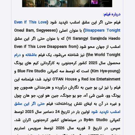
درباره فیلم:
فیلم حتی اگر این عشق امشب ناپدید شود (
Even If This Love
Disappears Tonight
) با عنوان اصلی (Oneul Bam, Segyeeseo
Yi Sarangyi Sarajinda Haedo) که با عنوان حتی اگر این عشق
امشب از جهان محو شود (Even if This Love Disappears from
the World Tonight) نیز شناخته می‌شود، یک فیلم
عاشقانه
و
درام
محصول سال 2025 کشور کره‌جنوبی به کارگردانی کیم های یونگ
(Kim Hye-young) است که توسط سه کمپانی‌ Blue Fire Studio و
Red Ice Entertainment و O’FAN House تولید شد؛ فیلمنامه این
فیلم را نیز لی یو جین
به نگارش درآورده و هنرمندانی همچون
چو
یونگ وو، شین شی آه، جو یو جونگ، جین هو اون، جو هان چول
و غیره در آن به ایفای نقش پرداخته‌اند؛ فیلم
حتی اگر این عشق
امشب ناپدید شود
اولین بار در تاریخ 24 دسامبر سال 2025 توسط
کمپانی By4m Studio در سینماهای کشور کره‌جنوبی اکران شد،
سپس در تاریخ 3 فوریه سال 2026 توسط سرویس استریم