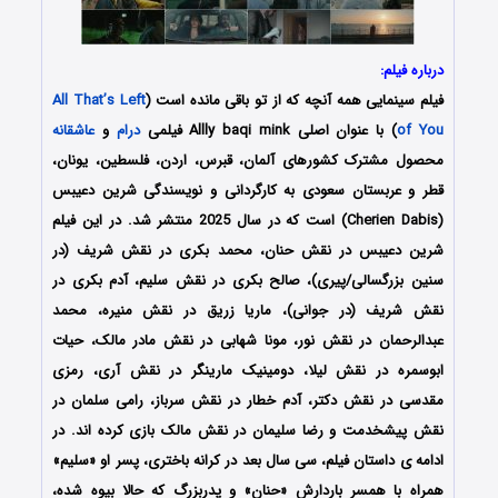
درباره فیلم:
فیلم سینمایی همه آنچه که از تو باقی مانده است (
All That’s Left
of You
) با عنوان اصلی Allly baqi mink فیلمی
درام
و
عاشقانه
محصول مشترک کشورهای آلمان، قبرس، اردن، فلسطین، یونان،
قطر و عربستان سعودی به کارگردانی و نویسندگی شرین دعیبس
(Cherien Dabis) است که در سال 2025 منتشر شد. در این فیلم
شرین دعیبس در نقش حنان، محمد بکری در نقش شریف (در
سنین بزرگسالی/پیری)، صالح بکری در نقش سلیم، آدم بکری در
نقش شریف (در جوانی)، ماریا زریق در نقش منیره، محمد
عبدالرحمان در نقش نور، مونا شهابی در نقش مادر مالک، حیات
ابوسمره در نقش لیلا، دومینیک مارینگر در نقش آری، رمزی
مقدسی در نقش دکتر، آدم خطار در نقش سرباز، رامی سلمان در
نقش پیشخدمت و رضا سلیمان در نقش مالک بازی کرده اند. در
ادامه ی داستان فیلم، سی سال بعد در کرانه باختری، پسر او «سلیم»
همراه با همسر باردارش «حنان» و پدربزرگ که حالا بیوه شده،