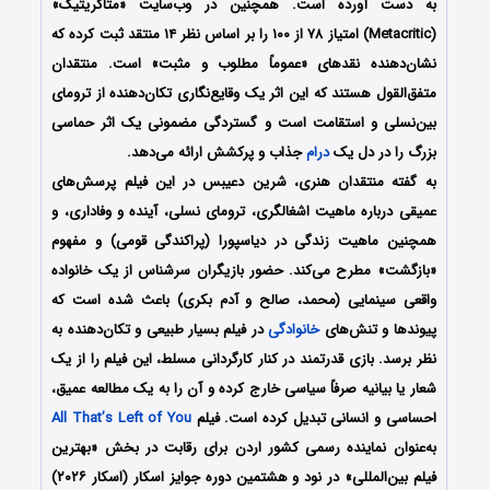
به دست آورده است. همچنین در وب‌سایت «متاکریتیک»
(Metacritic) امتیاز ۷۸ از ۱۰۰ را بر اساس نظر ۱۴ منتقد ثبت کرده که
نشان‌دهنده نقدهای «عموماً مطلوب و مثبت» است. منتقدان
متفق‌القول هستند که این اثر یک وقایع‌نگاری تکان‌دهنده از ترومای
بین‌نسلی و استقامت است و گستردگی مضمونی یک اثر حماسی
بزرگ را در دل یک
درام
جذاب و پرکشش ارائه می‌دهد.
به گفته منتقدان هنری، شرین دعیبس در این فیلم پرسش‌های
عمیقی درباره ماهیت اشغالگری، ترومای نسلی، آینده و وفاداری، و
همچنین ماهیت زندگی در دیاسپورا (پراکندگی قومی) و مفهوم
«بازگشت» مطرح می‌کند. حضور بازیگران سرشناس از یک خانواده
واقعی سینمایی (محمد، صالح و آدم بکری) باعث شده است که
پیوندها و تنش‌های
خانوادگی
در فیلم بسیار طبیعی و تکان‌دهنده به
نظر برسد. بازی قدرتمند در کنار کارگردانی مسلط، این فیلم را از یک
شعار یا بیانیه صرفاً سیاسی خارج کرده و آن را به یک مطالعه عمیق،
احساسی و انسانی تبدیل کرده است. فیلم
All That’s Left of You
به‌عنوان نماینده رسمی کشور اردن برای رقابت در بخش «بهترین
فیلم بین‌المللی» در نود و هشتمین دوره جوایز اسکار (اسکار ۲۰۲۶)