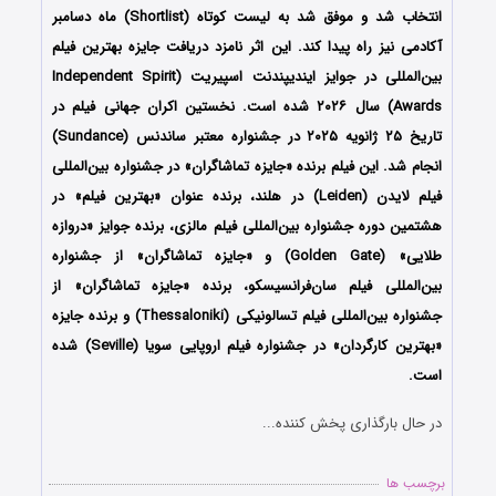
انتخاب شد و موفق شد به لیست کوتاه (Shortlist) ماه دسامبر
آکادمی نیز راه پیدا کند. این اثر نامزد دریافت جایزه بهترین فیلم
بین‌المللی در جوایز ایندیپندنت اسپیریت (Independent Spirit
Awards) سال ۲۰۲۶ شده است. نخستین اکران جهانی فیلم در
تاریخ ۲۵ ژانویه ۲۰۲۵ در جشنواره معتبر ساندنس (Sundance)
انجام شد. این فیلم برنده «جایزه تماشاگران» در جشنواره بین‌المللی
فیلم لایدن (Leiden) در هلند، برنده عنوان «بهترین فیلم» در
هشتمین دوره جشنواره بین‌المللی فیلم مالزی، برنده جوایز «دروازه
طلایی» (Golden Gate) و «جایزه تماشاگران» از جشنواره
بین‌المللی فیلم سان‌فرانسیسکو، برنده «جایزه تماشاگران» از
جشنواره بین‌المللی فیلم تسالونیکی (Thessaloniki) و برنده جایزه
«بهترین کارگردان» در جشنواره فیلم اروپایی سویا (Seville) شده
است.
در حال بارگذاری پخش کننده...
برچسب ها