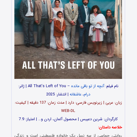
نام فیلم:
آنچه از تو باقی مانده
– All That’s Left of You | ژانر:
درام
،
عاشقانه
| انتشار: 2025
زبان: عربی | زیرنویس فارسی: دارد | مدت زمان: 137 دقیقه | کیفیت:
WEB-DL
کارگردان: شرین دعیبس | محصول آلمان، اردن و… | امتیاز: 7.9
خلاصه داستان:
روایتی حماسی از سه نسل یک خانواده فلسطینی است و زندگی