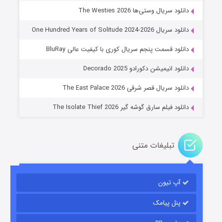
دانلود سریال وستی‌ها The Westies 2026
دانلود سریال One Hundred Years of Solitude 2024-2026
دانلود قسمت پنجم سریال کوری با کیفیت عالی BluRay
عملیات آپارتمان
دانلود انیمیشن دکورادو Decorado 2025
۲ (زیرنویس)
قسمت
منتشر شد
دانلود سریال قصر شرقی The East Palace 2026
دانلود فیلم سارق گوشه گیر The Isolate Thief 2026
تبلیغات متنی
آپ تیون
مردگان متحرک: شهر مرده ۳
۲ (زیرنویس)
قسمت
منتشر شد
پنل پیامک