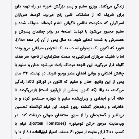
زندگی می‌کنند. روزی سلیم و پسر بزرگش «نور» در راه تهیه دارو
برای شریف که از مشکلات قلبی رنج می‌برد، توسط سربازان
اسرائیلی که حکومت نظامی ناگهانی اعلام کرده‌اند متوقف شده و
سلیم مجبور می‌شود با تهدید اسلحه در برابر چشمان پسرش و
همسرش به شدت تحقیر شود. ده سال پس از آن (در دهه ۱۹۸۰)،
«نور» که اکنون یک نوجوان است، به یک اعتراض خیابانی می‌پیوندد
اما با شلیک سربازان اسرائیلی به سمت معترضان، از ناحیه سر هدف
گلوله قرار می‌گیرد. این فاجعه دردناک باعث می‌شود حنان و سلیم با
چالش اخلاقی و روانیِ اهدای عضو روبرو شوند. در نهایت، ۳۴ سال
پس از این وقایع، حنان و سلیم که اکنون در تورنتو کانادا زندگی
می‌کنند، به یافا (که اکنون بخشی از تل‌آویو است) بازمی‌گردند تا
خانه آبا و اجدادی و ویران‌شده سلیم را دوباره جستجو کرده و با
خاطرات و زخم‌های گذشته روبرو شوند. این فیلم توانسته تحسین
بی‌نظیر و گسترده‌ای را از سوی منتقدان جهانی دریافت کند. در
وب‌سایت مرجع «راتن تومیتوز» (Rotten Tomatoes)، فیلم با
کسب ۱۰۰٪ آرای مثبت از سوی ۶۱ منتقد، امتیاز فوق‌العاده ۸.۱ از ۱۰ را