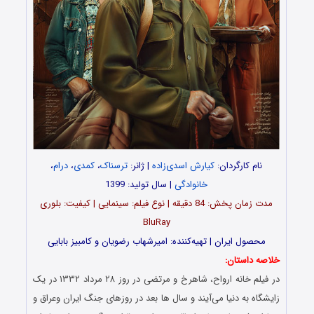
نام کارگردان:
کیارش اسدی‌زاده
| ژانر:
ترسناک
،
کمدی
،
درام
،
خانوادگی
| سال تولید: 1399
مدت‌‌ زمان پخش: 84 دقیقه | نوع فیلم: سینمایی | کیفیت: بلوری
BluRay
محصول ایران | تهیه‎‌کننده: امیرشهاب رضویان و کامبیز بابایی
خلاصه داستان:
در فیلم خانه ارواح، شاهرخ و مرتضی در روز ۲۸ مرداد ۱۳۳۲ در یک
زایشگاه به دنیا می‌آیند و سال ها بعد در روزهای جنگ ایران و‌عراق و