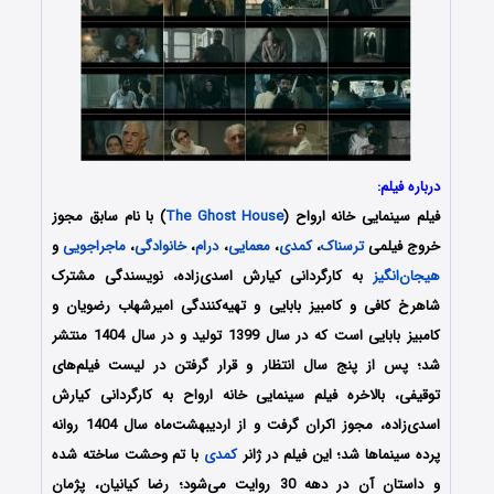
درباره فیلم:
فیلم سینمایی خانه ارواح (
The Ghost House
) با نام سابق مجوز
خروج فیلمی
ترسناک
،
کمدی
،
معمایی
،
درام
،
خانوادگی
،
ماجراجویی
و
هیجان‌انگیز
به کارگردانی کیارش اسدی‌زاده، نویسندگی مشترک
شاهرخ کافی و کامبیز بابایی و تهیه‌کنندگی امیرشهاب رضویان و
کامبیز بابایی است که در سال 1399 تولید و در سال 1404 منتشر
شد؛ پس از پنج سال انتظار و قرار گرفتن در لیست فیلم‌های
توقیفی، بالاخره فیلم سینمایی خانه ارواح به کارگردانی کیارش
اسدی‌زاده، مجوز اکران گرفت و از اردیبهشت‌ماه سال 1404 روانه
پرده سینماها شد؛ این فیلم در ژانر
کمدی
با تم وحشت ساخته شده
و داستان آن در دهه 30 روایت می‌شود؛ رضا کیانیان، پژمان