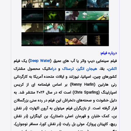
درباره فیلم:
فیلم سینمایی دیپ واتر یا آب های عمیق (
Deep Water
) یک فیلم
اکشن
، بقا،
هیجان انگیز
،
ترسناک
و
درام
اتیک محصول مشترک
کشورهای چین، اسپانیا، نیوزلند و ایالات متحده آمریکا به کارگردانی
رنی هارلین (Renny Harlin) بر اساس فیلمنامه ای از کریس
اسپارلینگ (Chris Sparling) است که در سال ۲۰۲۶ منتشر شد. به
دلیل خشونت و صحنه‌های دلخراش این فیلم در رده سنی بزرگسالان
قرار گرفته است. از بازیگران فیلم میتوان به آرون اکهارت (در نقش
بن، کمک خلبان و قهرمان اصلی داستان)، بن کینگزلی (در نقش
ریچ، کاپیتان پرواز)، مولی بل رایت (در نقش کورا، مسافر نوجوان)،