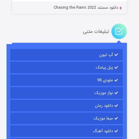
دانلود مستند Chasing the Rains 2022
تبلیغات متنی
آپ تیون
باب اسفنجی فصل ۱۷
۶ (زیرنویس)
قسمت
منتشر شد
پنل پیامک
ملودی 98
نواز موزیک
دانلود رمان
میفا موزیک
دانلود آهنگ
رویایی برای تو