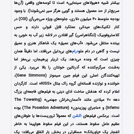
بیشتر شبیه «هیولاهای سینمایی» است تا کوسه‌های واقعی (آن‌ها
سریع‌تر از حد معمول هستند و گویی هرگز سیر نمی‌شوند!). با وجود
بودجه متوسط ۴۰ میلیون دلاری، جلوه‌های ویژه سی‌جی‌آی (CGI) در
کنار تکنیک‌های میدانی عملکرد قابل قبولی دارند و حس
کلاستروفوبیک (تنگناهراسی) گیر افتادن در لاشه زیر آب به خوبی به
بیننده منتقل می‌شود. «آب‌های عمیق» یک شاهکار هنری و عمیق
نیست و گاهی در دام ملو
درام
‌های بی‌دلیل می‌افتد، اما دقیقاً همان
چیزی است که وعده می‌دهد: یک تریلر پرهیجان، بی‌مغز اما
به‌شدت سرگرم‌کننده که آدرنالین خونتان را بالا می‌برد. یکی از
تهیه‌کنندگان اصلی این فیلم جین سیمونز (Gene Simmons)،
خواننده و نوازنده افسانه‌ای گروه راک مِتال «KISS» است. کارگردان
اعلام کرده که هدفش ساخت ادای دینی به فیلم‌های فاجعه‌ای بزرگ
دهه ۷۰ میلادی مانند «آسمان‌خراش جهنمی» (The Towering
Inferno) و «ماجرای پوزیدون» (The Poseidon Adventure) بوده
است. برعکس فیلم‌های
اکشن
که معمولاً تروریست‌ها یا طوفان‌های
عظیم عامل سقوط هستند، در این فیلم سقوط هواپیما به خاطر
انفجار یک «پاوربانک» مسافرتی در بخش بار اتفاق می‌افتد؛ یک