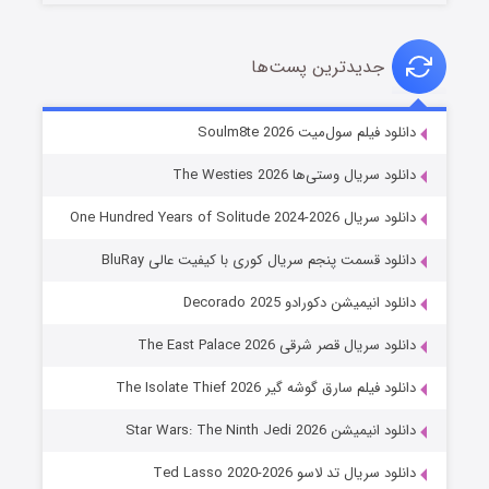
جدیدترین پست‌ها
خاندان اژدها فصل ۳
دانلود فیلم سول‌میت Soulm8te 2026
۶ (زیرنویس)
قسمت
منتشر شد
دانلود سریال وستی‌ها The Westies 2026
دانلود سریال One Hundred Years of Solitude 2024-2026
دانلود قسمت پنجم سریال کوری با کیفیت عالی BluRay
دانلود انیمیشن دکورادو Decorado 2025
دانلود سریال قصر شرقی The East Palace 2026
دانلود فیلم سارق گوشه گیر The Isolate Thief 2026
جادوگری در مغولستان
دانلود انیمیشن Star Wars: The Ninth Jedi 2026
۱۴ (زیرنویس)
قسمت
منتشر شد
دانلود سریال تد لاسو Ted Lasso 2020-2026