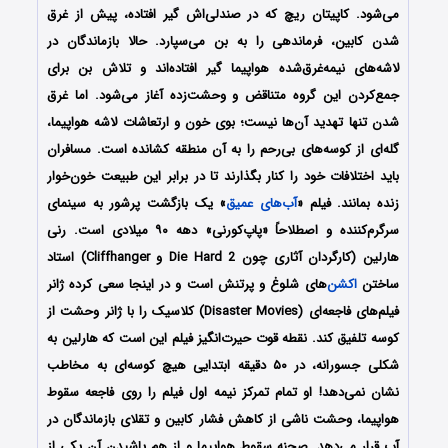
می‌شود. کاپیتان ریچ که در صندلی‌اش گیر افتاده، پیش از غرق
شدن کابین، فرماندهی را به بن می‌سپارد. حالا بازماندگان در
لاشه‌های نیمه‌غرق‌شده هواپیما گیر افتاده‌اند و تلاش بن برای
جمع‌کردن این گروه متناقض و وحشت‌زده آغاز می‌شود. اما غرق
شدن تنها تهدید آن‌ها نیست؛ بوی خون و ارتعاشات لاشه هواپیما،
گله‌ای از کوسه‌های بی‌رحم را به آن منطقه کشانده است. مسافران
باید اختلافات خود را کنار بگذارند تا در برابر این طبیعت خون‌خوار
زنده بمانند. فیلم «
آب‌های عمیق
» یک بازگشت پرشور به سینمای
سرگرم‌کننده و اصطلاحاً «پاپ‌کورنی» دهه ۹۰ میلادی است. رنی
هارلین (کارگردان آثاری چون Die Hard 2 و Cliffhanger) استاد
ساختن
اکشن
‌های شلوغ و پر‌تنش است و در اینجا سعی کرده ژانر
فیلم‌های فاجعه‌ای (Disaster Movies) کلاسیک را با ژانر وحشت از
کوسه تلفیق کند. نقطه قوت حیرت‌انگیز فیلم این است که هارلین به
شکلی جسورانه، در ۵۰ دقیقه ابتدایی هیچ کوسه‌ای به مخاطب
نشان نمی‌دهد! او تمام تمرکز نیمه اول فیلم را روی فاجعه سقوط
هواپیما، وحشت ناشی از کاهش فشار کابین و تقلای بازماندگان در
آب قرار می‌دهد. صحنه سقوط هواپیما و از هم پاشیدن آن یکی از