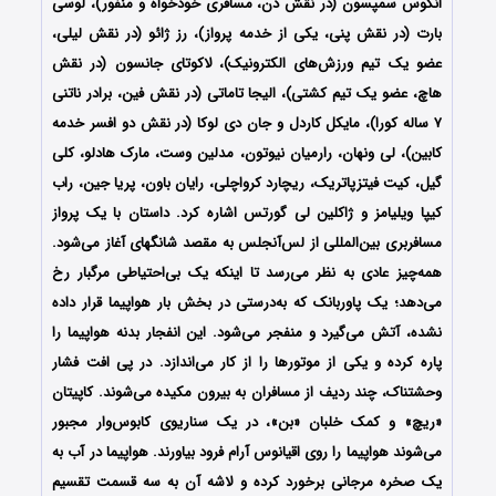
انگوس سمپسون (در نقش دن، مسافری خودخواه و منفور)، لوسی
بارت (در نقش پنی، یکی از خدمه پرواز)، رز ژائو (در نقش لیلی،
عضو یک تیم ورزش‌های الکترونیک)، لاکوتای جانسون (در نقش
هاچ، عضو یک تیم کشتی)، الیجا تاماتی (در نقش فین، برادر ناتنی
۷ ساله کورا)، مایکل کاردل و جان دی لوکا (در نقش دو افسر خدمه
کابین)، لی ونهان، رارمیان نیوتون، مدلین وست، مارک هادلو، کلی
گیل، کیت فیتزپاتریک، ریچارد کرواچلی، رایان باون، پریا جین، راب
کیپا ویلیامز و ژاکلین لی گورتس اشاره کرد. داستان با یک پرواز
مسافربری بین‌المللی از لس‌آنجلس به مقصد شانگهای آغاز می‌شود.
همه‌چیز عادی به نظر می‌رسد تا اینکه یک بی‌احتیاطی مرگبار رخ
می‌دهد؛ یک پاوربانک که به‌درستی در بخش بار هواپیما قرار داده
نشده، آتش می‌گیرد و منفجر می‌شود. این انفجار بدنه هواپیما را
پاره کرده و یکی از موتورها را از کار می‌اندازد. در پی افت فشار
وحشتناک، چند ردیف از مسافران به بیرون مکیده می‌شوند. کاپیتان
«ریچ» و کمک خلبان «بن»، در یک سناریوی کابوس‌وار مجبور
می‌شوند هواپیما را روی اقیانوس آرام فرود بیاورند. هواپیما در آب به
یک صخره مرجانی برخورد کرده و لاشه آن به سه قسمت تقسیم