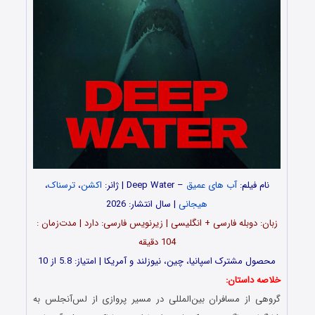
نام فیلم:
آب های عمیق
– Deep Water | ژانر:
اکشن
،
ترسناک
،
هیجانی
| سال انتشار: 2026
زبان: دوبله فارسی + انگلیسی | زیرنویس فارسی: دارد | مدت‌زمان :
104 دقیقه
محصول مشترک اسپانیا، چین، نیوزلند و آمریکا | امتیاز: 5.8 از 10
خلاصه داستان:
گروهی از مسافران بین‌المللی در مسیر پروازی از لس‌آنجلس به