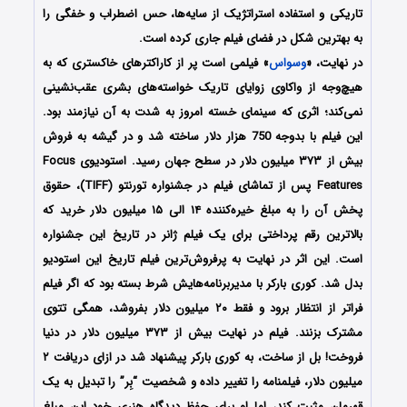
تاریکی و استفاده استراتژیک از سایه‌ها، حس اضطراب و خفگی را
به بهترین شکل در فضای فیلم جاری کرده است.
در نهایت، «
وسواس
» فیلمی است پر از کاراکترهای خاکستری که به
هیچ‌وجه از واکاوی زوایای تاریک خواسته‌های بشری عقب‌نشینی
نمی‌کند؛ اثری که سینمای خسته امروز به شدت به آن نیازمند بود.
این فیلم با بدوجه 750 هزار دلار ساخته شد و در گیشه به فروش
بیش از ۳۷۳ میلیون دلار در سطح جهان رسید. استودیوی Focus
Features پس از تماشای فیلم در جشنواره تورنتو (TIFF)، حقوق
پخش آن را به مبلغ خیره‌کننده ۱۴ الی ۱۵ میلیون دلار خرید که
بالاترین رقم پرداختی برای یک فیلم ژانر در تاریخ این جشنواره
است. این اثر در نهایت به پرفروش‌ترین فیلم تاریخ این استودیو
بدل شد. کوری بارکر با مدیربرنامه‌هایش شرط بسته بود که اگر فیلم
فراتر از انتظار برود و فقط ۲۰ میلیون دلار بفروشد، همگی تتوی
مشترک بزنند. فیلم در نهایت بیش از ۳۷۳ میلیون دلار در دنیا
فروخت! بل از ساخت، به کوری بارکر پیشنهاد شد در ازای دریافت ۲
میلیون دلار، فیلمنامه را تغییر داده و شخصیت “بِر” را تبدیل به یک
قهرمان مثبت کند، اما او برای حفظ دیدگاه هنری خود این مبلغ