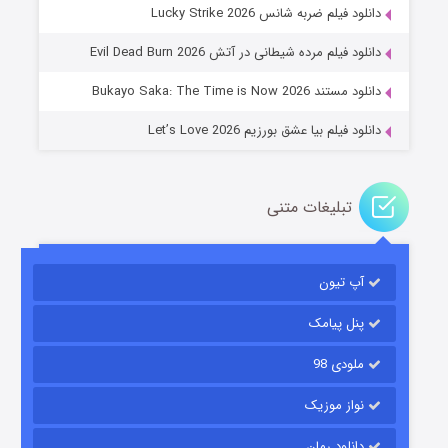
جادوگری در مغولستان
دانلود فیلم ضربه شانس Lucky Strike 2026
۱۴ (زیرنویس)
قسمت
منتشر شد
دانلود فیلم مرده شیطانی در آتش Evil Dead Burn 2026
دانلود مستند Bukayo Saka: The Time is Now 2026
دانلود فیلم بیا عشق بورزیم Let’s Love 2026
تبلیغات متنی
باب اسفنجی فصل ۱۷
آپ تیون
۶ (زیرنویس)
قسمت
منتشر شد
پنل پیامک
ملودی 98
نواز موزیک
دانلود رمان