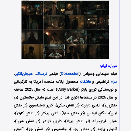
درباره فیلم:
فیلم سینمایی وسواس (
Obsession
) فیلمی
ترسناک
،
هیجان‌انگیز
،
درام
فراطبیعی و
عاشقانه
محصول ایالات متحده آمریکا به کارگردانی
و نویسندگی کوری بارکر (Curry Barker) است که سال 2025 ساخته
و سال 2026 در سینماها اکران شد. در این فیلم مایکل جانستون (در
نقش بِر)، ایندی ناوارت (در نقش نیکی)، کوپر تاملینسون (در نقش
ایان)، مگان لاولس (در نقش سارا)، اندی ریکتر (در نقش کارتر)،
هیلی فیتزجرالد (در نقش ویولا)، دارین توندر (در نقش هری)،
آنتونی پاونه (در نقش رجی)، جاستیس (در نقش جو)، آنتونی