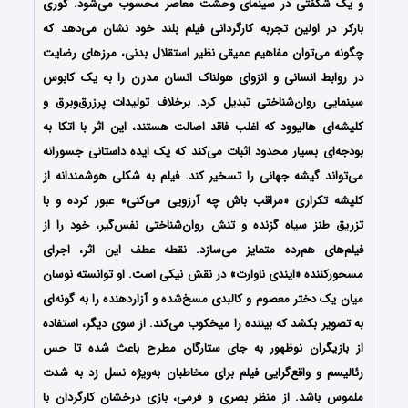
و یک شگفتی در سینمای وحشت معاصر محسوب می‌شود. کوری
بارکر در اولین تجربه کارگردانی فیلم بلند خود نشان می‌دهد که
چگونه می‌توان مفاهیم عمیقی نظیر استقلال بدنی، مرزهای رضایت
در روابط انسانی و انزوای هولناک انسان مدرن را به یک کابوس
سینمایی روان‌شناختی تبدیل کرد. برخلاف تولیدات پرزرق‌وبرق و
کلیشه‌ای هالیوود که اغلب فاقد اصالت هستند، این اثر با اتکا به
بودجه‌ای بسیار محدود اثبات می‌کند که یک ایده داستانی جسورانه
می‌تواند گیشه جهانی را تسخیر کند. فیلم به شکلی هوشمندانه از
کلیشه تکراری «مراقب باش چه آرزویی می‌کنی» عبور کرده و با
تزریق طنز سیاه گزنده و تنش روان‌شناختی نفس‌گیر، خود را از
فیلم‌های هم‌رده متمایز می‌سازد. نقطه عطف این اثر، اجرای
مسحورکننده «ایندی ناوارت» در نقش نیکی است. او توانسته نوسان
میان یک دختر معصوم و کالبدی مسخ‌شده و آزاردهنده را به گونه‌ای
به تصویر بکشد که بیننده را میخکوب می‌کند. از سوی دیگر، استفاده
از بازیگران نوظهور به جای ستارگان مطرح باعث شده تا حس
رئالیسم و واقع‌گرایی فیلم برای مخاطبان به‌ویژه نسل زد به شدت
ملموس باشد. از منظر بصری و فرمی، بازی درخشان کارگردان با