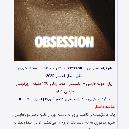
نام فیلم:
وسواس
– Obsession | ژانر:
ترسناک
،
عاشقانه
،
هیجان
انگیز
| سال انتشار: 2025
زبان: دوبله فارسی + انگلیسی | مدت زمان: 139 دقیقه | زیرنویس
فارسی: ندارد
کارگردان: کوری بارکر | محصول کشور آمریکا | امتیاز: 8.1 از 10
خلاصه داستان:
یک عاشق‌پیشه‌ی ناامید برای به دست آوردن قلب دختر رویاهایش،
شیء مرموزی به نام «بیدِ یک آرزو» را می‌شکند. او در ابتدا دقیقاً به