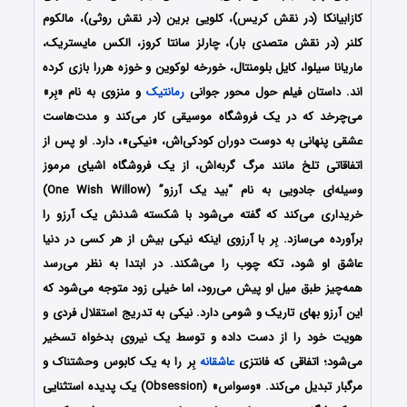
کازابیانکا (در نقش کریس)، کلویی برین (در نقش روثی)، مالکوم
کلنر (در نقش متصدی بار)، چارلز سانتا کروز، الکس مایستریک،
ماریانا سیلوا، کایل بلومنتال، خورخه لوکوین و خوزه هررا بازی کرده
اند. داستان فیلم حول محور جوانی
رمانتیک
و منزوی به نام «بِر»
می‌چرخد که در یک فروشگاه موسیقی کار می‌کند و مدت‌هاست
عشقی پنهانی به دوست دوران کودکی‌اش، «نیکی»، دارد. او پس از
اتفاقاتی تلخ مانند مرگ گربه‌اش، از یک فروشگاه اشیای مرموز
وسیله‌ای جادویی به نام “بید یک آرزو” (One Wish Willow)
خریداری می‌کند که گفته می‌شود با شکسته شدنش یک آرزو را
برآورده می‌سازد. بِر با آرزوی اینکه نیکی بیش از هر کسی در دنیا
عاشق او شود، تکه چوب را می‌شکند. در ابتدا به نظر می‌رسد
همه‌چیز طبق میل او پیش می‌رود، اما خیلی زود متوجه می‌شود که
این آرزو بهای تاریک و شومی دارد. نیکی به تدریج استقلال فردی و
هویت خود را از دست داده و توسط یک نیروی بدخواه تسخیر
می‌شود؛ اتفاقی که فانتزی
عاشقانه
بِر را به یک کابوس وحشتناک و
مرگبار تبدیل می‌کند. «وسواس» (Obsession) یک پدیده استثنایی