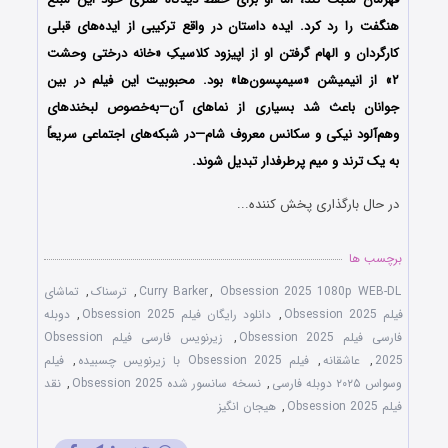
هنگفت را رد کرد. ایده داستان در واقع ترکیبی از ایده‌های قبلی
کارگردان و الهام گرفتن او از اپیزود کلاسیکِ «خانه درختی وحشت
۲» از انیمیشن «سیمپسون‌ها» بود. محبوبیت این فیلم در بین
جوانان باعث شد بسیاری از نماهای آن—به‌خصوص لبخندهای
وهم‌آلود نیکی و سکانس معروف شام—در شبکه‌های اجتماعی سریعاً
به یک ترند و میم پرطرفدار تبدیل شوند.
در حال بارگذاری پخش کننده...
برچسب ها
Obsession 2025 1080p WEB-DL
,
Curry Barker
,
ترسناک
,
تماشای
فیلم Obsession 2025
,
دانلود رایگان فیلم Obsession 2025
,
دوبله
فارسی فیلم Obsession 2025
,
زیرنویس فارسی فیلم Obsession
2025
,
عاشقانه
,
فیلم Obsession 2025 با زیرنویس چسبیده
,
فیلم
وسواس ۲۰۲۵ دوبله فارسی
,
نسخه سانسور شده Obsession 2025
,
نقد
فیلم Obsession 2025
,
هیجان انگیز