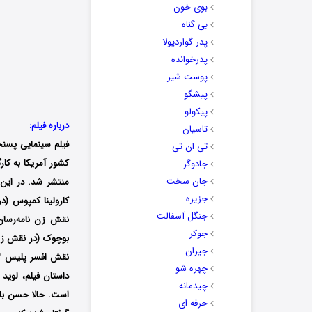
بوی خون
بی گناه
پدر گواردیولا
پدرخوانده
پوست شیر
پیشگو
پیکولو
درباره فیلم:
تاسیان
فیلم سینمایی پسنج
تی ان تی
جادوگر
جان سخت
منتشر شد. در این
جزیره
کارولینا کمپوس (د
جنگل آسفالت
نقش زن نامه‌رسان
جوکر
جیران
چهره شو
چیدمانه
است. حالا حسن با ا
حرفه ای