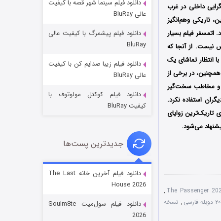
دانلود فیلم سینما شهر قصه با کیفیت
‌گرایی داخلی در غرب
عالی BluRay
، تاریکی وهم‌انگیز
 اتمسفر فیلم بسیار
دانلود فیلم پیشمرگ با کیفیت عالی
BluRay
فیلم بی‌نقص نیست. از آنجا که
(Talkative) است. برای مخاطبی که با انتظار تماشای یک
دانلود فیلم زیبا صدایم کن با کیفیت
جادوگری در مغولستان
همچنین، در برخی از
عالی BluRay
۱۴ (زیرنویس)
قسمت
منتشر شد
د و مخاطب سخت‌گیر
دانلود فیلم کوکتل مولوتوف با
گران استفاده نکرد.
کیفیت BluRay
روی تاریک‌ترین زوایای
شنهاد می‌شود.
جدیدترین پست‌ها
دانلود فیلم آخرین خانه The Last
House 2026
,
باب اسفنجی فصل ۱۷
,
نسخه
دانلود فیلم سول‌میت Soulm8te
۶ (زیرنویس)
قسمت
منتشر شد
2026