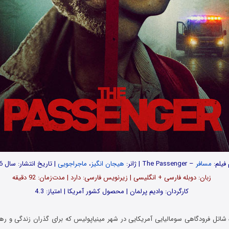
 فیلم:
مسافر
– The Passenger | ژانر:
هیجان انگیز
،
ماجراجویی
| تاریخ انتشار: سال 2026
زبان: دوبله فارسی + انگلیسی | زیرنویس فارسی: دارد | مدت‌زمان: 92 دقیقه
کارگردان: وادیم پرلمان | محصول کشور آمریکا | امتیاز: 4.3
اتل فرودگاهی سومالیایی آمریکایی در شهر مینیاپولیس که برای گذران زندگی و ره