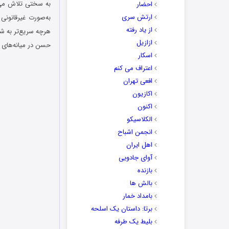
به سختی تلاش می‌ک
احضار
ارتش سری
به‌صورت غیرقانونی
از یاد رفته
هرچه سریع‌تر به شی
ازازیل
حسن در میانه‌های 
اسکار
اعتراف می کنم
افعی تهران
اکازیون
اکنون
الکلاسیکو
انجمن اشباح
اهل ایران
آوای جادویی
بازنده
بالش ها
بامداد خمار
برتا: داستان یک اسلحه
بلیط یک‌‌ طرفه