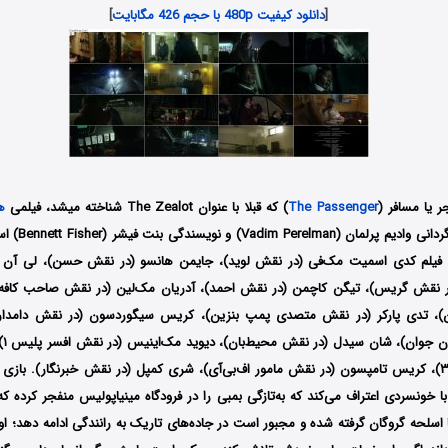
[
دانلود کیفیت 480p با حجم 426 مگابایت
]
ر یا مسافر (
The Passenger
) که قبلا با عنوان The Zealot شناخته میشد، فیلمی
ه
 فیلم کدی اسمیت مک‌فی (در نقش لوید)، جایمن هانسو (در نقش حسن)، لی آن ر
ر نقش گریس)، تیگن کاچمن (در نقش احمد)، آدریان مک‌لین (در نقش صاحب کافه)، 
)، تدی پارکر (در نقش متصدی پمپ بنزین)، کریس سیگوردسون (در نقش دامدار)،
بوچ
نقش افسر پلیس ۳)، کریس تامپسون (در نقش مامور اف‌بی‌آی)، شری کمپل (در نقش خبرنگار). بازی
سلحه گروگان گرفته شده و مجبور است در جاده‌های تاریک به رانندگی ادامه دهد؛ او 