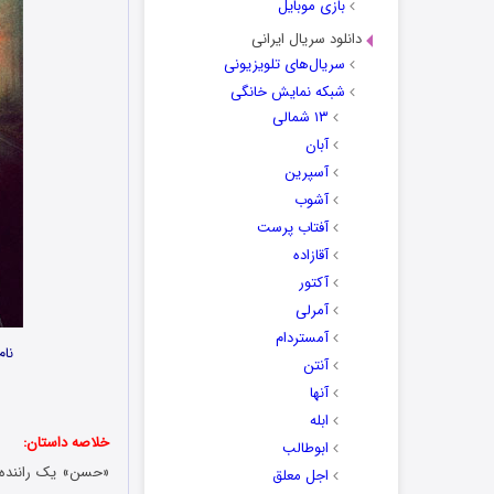
بازی موبایل
دانلود سریال ایرانی
سریال‌های تلویزیونی
شبکه نمایش خانگی
۱۳ شمالی
آبان
آسپرین
آشوب
آفتاب پرست
آقازاده
آکتور
آمرلی
آمستردام
نام
آنتن
آنها
ابله
خلاصه داستان:
ابوطالب
«حسن» یک راننده ش
اجل معلق