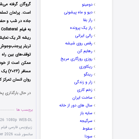
گروگان گرفته می‌شو
دومینو
دیو و ماه پیشونی
است. پرلمان تسلط خ
راز بقا
جاده در شب و حفظ ر
راز یک پرونده
رالی ایرانی
رقص روی شیشه
تریلر پرجنب‌وجو
رهایم کن
توقف‌های بین راه 
روزی روزگاری مریخ
ممکن است از خود ب
ریکاوری
مسافر (
رینگو
روان انسان تمرکز ک
زار و زندگی
زخم کاری
در حال بارگذاری پخ
ساخت ایران
سال های دور از خانه
برچسب ها
سایه باز
026 1080p WEB-DL
سرگیجه
زیرنویس فارسی فیلم The Passenger 2026
سقوط
سانسور شده The Passenger 2026
سودا