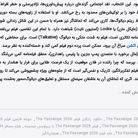
د. این انتخاب، نقد اجتماعی گزنده‌ای درباره پیش‌داوری‌ها، نژادپرستی و خطر افراط
ود را بر لوکیشن‌های محدود به رخ می‌کشد. او با استفاده از زاویه‌های بسته دوربین
یتم دیالوگ‌ها، کاری می‌کند که تماشاگر نیز همراه با حسن در این شاتل زندانی شود.
به فیلم Collateral (مایکل مان) یا Locke (استیون نایت) شباهت دارد. با تمام این تفاسیر، 
ریشه اثر یک نمایشنامه تئاتری است، فیلم به شدت متکی به دیالوگ 
ش
اکشن
سراغ آن برود، ممکن است پرده دوم فیلم کمی کند و خسته‌کننده به نظر برسد. 
(مثل برخورد با متصدی پمپ بنزین یا پلیس راهداری)، منطق فیلمنامه کمی می‌لنگ
پرسد که چرا راننده در فلان موقعیت از یک فرصت طلایی برای فرار یا هشدار به دی
۲۰۲۶) یک فیلم تفکربرانگیز، تاریک و نفس‌گیر است که از جلوه‌های ویژه چشم‌پوشی می‌کند تا 
ند. اثری که تماشای آن به عاشقان سینمای مستقل و تعلیق‌های دیالوگ‌محور به‌شدت پی
ش کننده...
The Passenger 2
,
دانلود رایگان فیلم The Passenger 2026
,
دوبله فارسی فیلم The Passenger 2026
,
فیلم The Passenger 2026 با زیرنویس چسبیده
,
فیلم مسافر ۲۰۲۶ دوبله فارسی
,
نقد فیلم The Passenger 2026
,
هیجان‌انگیز