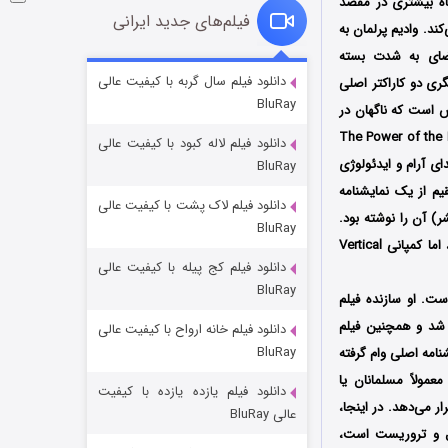
اه بیشتری در مقصد
فیلم‌های جدید ایرانی
 می‌کند. وادیم پرلمان به
فضای به شدت بسته
شوگر فصل ۲
دانلود فیلم سال گربه با کیفیت عالی
ی دو کاراکتر اصلی
BluRay
۷ (زیرنویس)
قسمت
منتشر شد
 است که ناگهان در
تی گرفتار می‌شود. در نقطه مقابل، کدی اسمیت مک‌فی (که با حضور در فیلم The Power of the Dog
دانلود فیلم لاله کبود با کیفیت عالی
ای آرام و ایدئولوژی
BluRay
قیم از یک نمایشنامه
دانلود فیلم لاک پشت با کیفیت عالی
یسنده فیلم (بنت فیشر) آن را نوشته بود.
BluRay
فیلم در زمان پیش‌تولید و فیلمبرداری با نام «The Zealot» (به معنای متعصب/افراطی) شناخته می‌شد، اما کمپانی Vertical
دانلود فیلم کج‌ پیله با کیفیت عالی
BluRay
ست. او سازنده فیلم
کاندیدای سه جایزه اسکار شد و همچنین فیلم
دانلود فیلم خانه ارواح با کیفیت عالی
خاندان اژدها فصل ۳
BluRay
ه از نمایشنامه اصلی وام گرفته
۶ (زیرنویس)
قسمت
منتشر شد
مولاً مسلمانان یا
دانلود فیلم یازده یازده با کیفیت
ر می‌دهد. در اینجا،
عالی BluRay
ل و تروریست است،