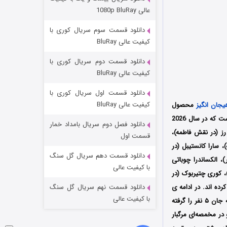
مردگان متحرک: شهر مرده ۳
عالی 1080p BluRay
۲ (زیرنویس)
قسمت
منتشر شد
دانلود قسمت سوم سریال کوری با
کیفیت عالی BluRay
دانلود قسمت دوم سریال کوری با
کیفیت عالی BluRay
دانلود قسمت اول سریال کوری با
کیفیت عالی BluRay
یجان انگیز
محصول
کشور آمریکا به کارگردانی وادیم پرلمان (Vadim Perelman) و نویسندگی بنت فیشر (Bennett Fisher) است که در سال 2026
دانلود فصل دوم سریال بامداد خمار
ز (در نقش فاطمه)،
شکست استوارت در نجات جهان
قسمت اول
سارا کانستیبل (در
۷ (زیرنویس)
قسمت
منتشر شد
دانلود قسمت دهم سریال گل سنگ
 الکساندرا چوباتی
با کیفیت عالی
وک (در نقش زن جوان)، شان سیدل (در نقش محیط‌بان)، دیوید مک‌اینیس (در نقش افسر پلیس ۱)، کوری چتیربوک (در
 کرده اند. در ادامه ی
دانلود قسمت نهم سریال گل سنگ
با کیفیت عالی
داستان فیلم، لوید با خونسردی اعتراف می‌کند که به‌تازگی بمبی را در فرودگاه مینیاپولیس منفجر کرده که جان ۵ نفر را گرفته
در مخمصه‌ای مرگبار