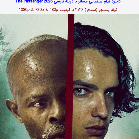
دانلود فیلم سینمایی مسافر با دوبله فارسی The Passenger 2026
فیلم پسنجر (مسافر) ۲۰۲۶ با کیفیت 1080p & 720p & 480p