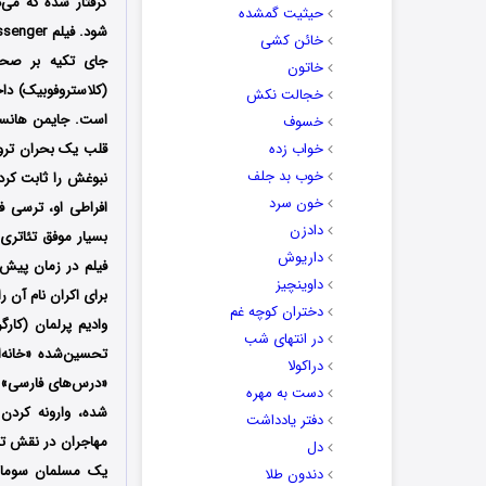
گرفتار شده که می
حیثیت گمشده
خائن کشی
جای تکیه بر صحن
خاتون
(کلاستروفوبیک) دا
خجالت نکش
است. جایمن هانسو 
خسوف
خواب زده
خوب بد جلف
نبوغش را ثابت کرده
خون سرد
افراطی او، ترسی فل
دادزن
داریوش
داوینچیز
برای اکران نام آن را
دختران کوچه غم
وادیم پرلمان (کارگ
در انتهای شب
دراکولا
دست به مهره
شده، وارونه کردن
دفتر یادداشت
مهاجران در نقش ترو
دل
یک مسلمان سومالی
دندون طلا