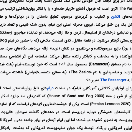
‌داند اگر برای نجات جان خودش تلاش کند، ممکن است باعث مرگ انسان‌های بی‌گن
شود. فیلم The Passenger اثری است که فرمول آشنای «تریلر جاده‌ای» را با تئاتر روان‌شناختی ترکیب
ه‌های
اکشن
و تعقیب و گریزهای مرسوم، تعلیق داستان را در دیالوگ‌ها و 
خل یک ون خلق می‌کند. نیروی محرکه اصلی این فیلم، بدون شک شیمی و تضاد بازیگر
نمایشی درخشان از استیصال، ترس و بقا ارائه می‌دهد. او نماینده مهاجری زحمتکش
قلب یک بحران تروریس
 بود) بازی مورمورکننده و بی‌نظیری در نقش «لوید» ارائه می‌دهد. نگاه‌های سرد، صد
ج‌کننده را به مخاطب و کاراکتر راننده منتقل می‌کند. فیلمنامه این اثر اقتباسی مست
بسیار موفق تئاتری به نام دمشق (Damascus) محصول سال ۲۰۱۶ است که خودِ نو
 به
The Passenger
تغییر داد.
ردان اوکراینی کانادایی آمریکایی فیلم)، در ساخت
درام
‌های تلخ روان‌شناختی استاد ا
تحسین‌شده «خانه‌ای از شن و مه» (House of Sand and Fog 2003) که 
«درس‌های فارسی» (Persian Lessons 2020) است. یکی از هوشمندانه‌ترین لایه‌های فیلمنامه ک
 کلیشه‌های همیشگی درباره تروریسم است. در دهه‌های گذشته سینمای هالیوود، مع
ریست به تصویر کشیده می‌شدند؛ اما این فیلم آینه‌ای در برابر جامعه مدرن آمریکا قرا
ایی آمریکاییِ بی‌گناه، توسط یک جوان سفیدپوست آمریکایی که به‌شدت رادیکا