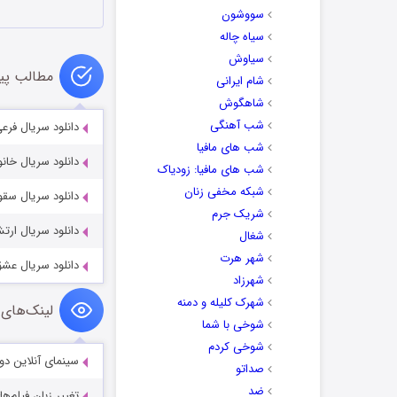
سووشون
سیاه چاله
سیاوش
مطالب پی
شام ایرانی
شاهگوش
شب آهنگی
دانلود سریال فرعی Peripheral 2022
شب های مافیا
دانلود سریال خانواده 023
شب های مافیا: زودیاک
شبکه مخفی زنان
دانلود سریال سقوط کردیم 2
شریک جرم
دانلود سریال ارتش فراموش شد
شغال
شهر هرت
دانلود سریال عشق و اشک 2025
شهرزاد
شهرک کلیله و دمنه
لینک‌های 
شوخی با شما
شوخی کردم
سینمای آنلاین دو
صداتو
ضد
تغییر زبان فیلم‌ها