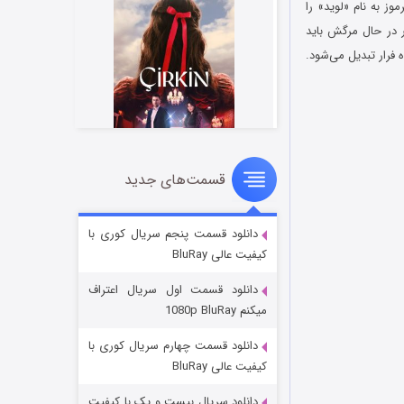
ز به نام «لوید» را
ر در حال مرگش باید
فرار تبدیل می‌شود.
قسمت‌های جدید
سریال زشت
۲ (زیرنویس)
قسمت
منتشر شد
دانلود قسمت پنجم سریال کوری با
کیفیت عالی BluRay
دانلود قسمت اول سریال اعتراف
میکنم 1080p BluRay
دانلود قسمت چهارم سریال کوری با
کیفیت عالی BluRay
دانلود سریال بیست و یک با کیفیت