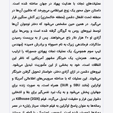
عملیات‌های نجات با هدایت پهپاد در جهان ساخته شده است.
داستان حول محور یک زوج غیرنظامی می‌چرخد که ماشین آن‌ها در
منطقه تحت اشغال دشمن (منطقه خاکستری) زیر آتش سنگین قرار
می‌گیرد. در همین حین مشخص می‌شود که دختر نوجوان آن‌ها
توسط نیروهای روس به گروگان گرفته شده است و روس‌ها برای
آزادی او ۲۰ هزار دلار باج می‌خواهند. پس از به بن‌بست رسیدن
مذاکرات، فرماندهی زیرک به نام «سووا» و برادرش «سید» (مهندس
تیپ سوم هجومی)، یک عملیات نجات پهپادی جسورانه را ترتیب
می‌دهند. همزمان، یک خبرنگار مشهور آمریکایی که ناظر این
اتفاقات است، خود به بخشی از این مأموریت تبدیل می‌شود.
نیروهای دشمن در ازای آزادی دختر، خواستار تحویل گرفتن خبرنگار
می‌شوند. این عملیات که با مداخله سرویس‌های اطلاعاتی آمریکا و
اوکراین (مانند SBU و GUR) همراه است، به صورت زنده برای
جهانیان پخش می‌شود و به یک نبرد نفس‌گیر برای بقا و انتخابی
دشوار بین فرار و حقیقت تبدیل می‌گردد. فیلم Killhouse (2026) در
رسانه‌ها به عنوان پاسخ اوکراین به فیلم «نجات سرباز رایان» در عصر
پهپادها توصیف شده است. لیوبومیر لویتسکی با الهام از مستند