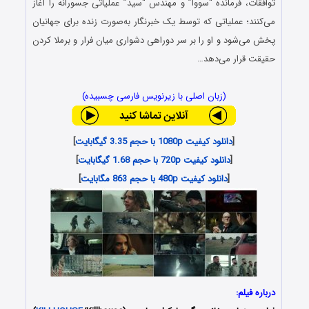
توافقات، فرمانده “سووا” و مهندس “سید” عملیاتی جسورانه را آغاز
می‌کنند؛ عملیاتی که توسط یک خبرنگار به‌صورت زنده برای جهانیان
پخش می‌شود و او را بر سر دوراهی دشواری میان فرار و برملا کردن
حقیقت قرار می‌دهد…
(زبان اصلی با زیرنویس فارسی چسبیده)
[
دانلود کیفیت 1080p با حجم 3.35 گیگابایت
]
[
دانلود کیفیت 720p با حجم 1.68 گیگابایت
]
[
دانلود کیفیت 480p با حجم 863 مگابایت
]
درباره فیلم: