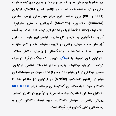
این فیلم با بودجه‌ای حدود ۱.۱ میلیون دلار و بدون هیچ‌گونه حمایت
مالی دولتی ساخته شده است. دو آژانس اصلی اطلاعاتی اوکراین
(SBU و DIU) برای ساخت این فیلم خودروهای زرهی هاموی
(Humvee)، مکس‌پرو (MaxxPro) آمریکایی و حتی هلیکوپتر
بلک‌هاوک (Black Hawk) را در اختیار تیم تولید قرار دادند. به گفته
آدری مک‌آلپاین و دنیس کاپوستین، فیلمبرداری بارها به دلیل
آژیرهای حمله هوایی واقعی در کی‌یف متوقف شد و تیم سازنده
مجبور بودند ساعت‌ها در پناهگاه‌های زیرزمینی منتظر بمانند.
بازیگران این تجربه را «
جنگی
درون یک جنگ دیگر» توصیف
کرده‌اند. کیریلو بودانوف، رئیس سابق اطلاعات نظامی اوکراین،
حضور کوتاهی در این فیلم دارد. پس از اکران موفق در سینماها، این
فیلم در پلتفرم نتفلیکس (Netflix) در اوکراین نیز منتشر شد تا
داستان خود را به مخاطبان گسترده‌تری برساند. فیلم
KILLHOUSE
به دلیل نمایش «واقعیت جدید نظامی» و نوآوری در تلفیق تصاویر
پهپادی واقعی با سینمای داستانی، مورد توجه منتقدان غربی و
رسانه‌هایی نظیر گاردین قرار گرفته است.