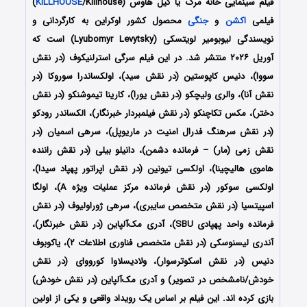
فیلم سینمایی خانه مرگ یا کیل هاوس (
KILLHOUSE
/Killhouse)
فیلمی
اکشن
و
جنگی
محصول کشور اوکراین به کارگردانی و
نویسندگی لیوبومیر لویتسکی (Lyubomyr Levytsky) است که
آوریل ۲۰۲۶ منتشر شد. در این فیلم سرگی استرلنیکوف (در نقش
سووا)، دنیس کاپوستین (در نقش سید)، اولکساندرا سوروکا (در
نقش آنا)، والری ولیچکو (در نقش یورا)، کارینا تیموشنکو (در نقش
دختر)، مکس تکاچنکو (در نقش فیلمبردار خبرنگار)، الکساندر رودکو
(در نقش سرهنگ فدرال امنیت در ماریوپل)، سرهی اسمیان (در
نقش زمی (مار) – فرمانده دشمن)، دانیلو بیلی (در نقش راننده
هاموی هالیچینا)، اولکسی تیونین (در نقش اپراتور پهپاد سیدا)،
اولکسی سوکور (در نقش فرمانده مرکز عملیات ویژه A)، اولگا
اسپیتسیا (در نقش متخصص سایبری)، سرهی ژوراولیوف (در نقش
فرمانده واحد پهپادی SBU)، آدری مک‌آلپاین (در نقش خبرنگار)،
آندری لیسنوسکی (در نقش متخصص فناوری اطلاعات ۲)، یاکوبوف
دنیس (در نقش اسکوترسوار)، ولادیسلاوا کورووای (در نقش
خودش/نامشخص در تصویر) و آدری مک‌آلپاین (در نقش خودش)
بازی کرده اند. این فیلم بر اساس یک رویداد واقعی و یکی از اولین