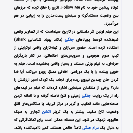
کوتاه پیشین خود به نام Follow Me، اثری را خلق کرده که مرزهای
بین واقعیت مستندگونه و سینمای پست‌مدرن را به زیبایی در هم
می‌آمیزد.
این فیلم اولین اثر داستانی در تاریخ سینماست که از تصاویر واقعی
ضبط‌شده توسط پهپادهای
جنگی
(مانند پهپاد شناسایی Shark)
استفاده کرده است. حضور سربازان و کهنه‌کاران واقعی اوکراینی از
تیپ سوم هجومی و سرویس‌های اطلاعاتی، در کنار بازیگران
حرفه‌ای، به فیلم وزنی مستند و بسیار واقعی بخشیده است. فیلم به
خوبی بیننده را با یک دوراهی اخلاقی عمیق روبرو می‌کند: آیا فدا
کردن جان چندین نیروی زبده برای نجات یک کودک اسیر ارزشش را
دارد؟ برخی از منتقدان سینمایی اشاره کرده‌اند که فیلم در نیمه‌های
راه از یک روایت
جنگی
زمینی و تلخ فاصله گرفته و با اضافه کردن
صحنه‌هایی مانند تعقیب و گریز در مرکز کی‌یف یا سکانس‌های اتاق
وضعیت کاخ سفید، بیشتر به یک تریلر
اکشن
تجاری به سبک
هالیوود نزدیک می‌شود. این مسئله ممکن است برای تماشاگرانی که
به دنبال یک
درام
جنگی
کاملاً خالص هستند، کمی ناامیدکننده باشد.