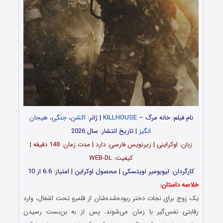
نام فیلم: خانه مرگ –
KILLHOUSE
| ژانر:
اکشن
،
جنگی
،
هیجان
انگیز
| تاریخ انتشار: سال 2026
زبان: اوکراینی | زیرنویس فارسی: دارد | مدت زمان: 148 دقیقه |
کیفیت: WEB-DL
کارگردان: لیوبومیر لویتسکی | محصول اوکراین | امتیاز: 6.6 از 10
خلاصه داستان:
یک زوج برای نجات دختر ربوده‌شده‌شان از قلمرو تحت اشغال، وارد
رقابتی نفس‌گیر با زمان می‌شوند. پس از به بن‌بست رسیدن