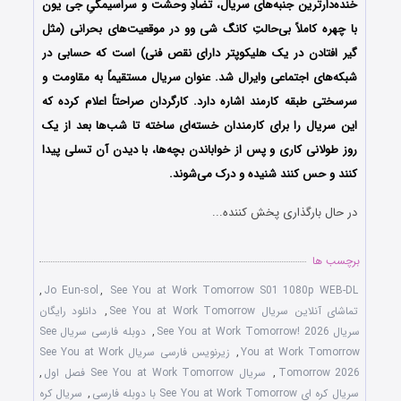
خنده‌دارترین جنبه‌های سریال، تضادِ وحشت و سراسیمگیِ جی یون
با چهره کاملاً بی‌حالتِ کانگ شی وو در موقعیت‌های بحرانی (مثل
گیر افتادن در یک هلیکوپتر دارای نقص فنی) است که حسابی در
شبکه‌های اجتماعی وایرال شد. عنوان سریال مستقیماً به مقاومت و
سرسختی طبقه کارمند اشاره دارد. کارگردان صراحتاً اعلام کرده که
این سریال را برای کارمندان خسته‌ای ساخته تا شب‌ها بعد از یک
روز طولانی کاری و پس از خواباندن بچه‌ها، با دیدن آن تسلی پیدا
کنند و حس کنند شنیده و درک می‌شوند.
در حال بارگذاری پخش کننده...
برچسب ها
,
Jo Eun-sol
,
See You at Work Tomorrow S01 1080p WEB-DL
تماشای آنلاین سریال See You at Work Tomorrow
,
دانلود رایگان
سریال See You at Work Tomorrow! 2026
,
دوبله فارسی سریال See
You at Work Tomorrow
,
زیرنویس فارسی سریال See You at Work
Tomorrow 2026
,
سریال See You at Work Tomorrow فصل اول
,
سریال کره ای See You at Work Tomorrow با دوبله فارسی
,
سریال کره