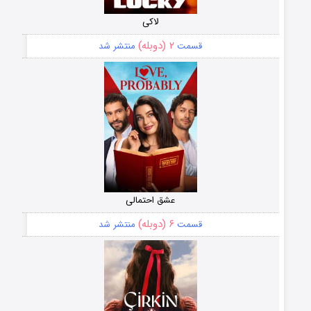
لاکی
۲ (دوبله)
قسمت
منتشر شد
عشق احتمالی
۶ (دوبله)
قسمت
منتشر شد