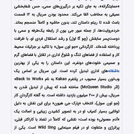
«حمایتگرانه»، به جای تکیه بر درگیری‌های سمی، حس شفابخشی
عمیقی به مخاطب القا می‌کند. محدود بودن سریال به ۱۲ قسمت
باعث شده تا ریتم داستان تند، بدون حاشیه و کاملاً منسجم بماند.
خرده‌روایت‌ها، از جمله عبور جی یون از رابطه یک‌طرفه و سمی با
دوست‌پسر سابقش (چو گا اول) و رشد استقلال فردی او، با ظرافت
پرداخته شده‌اند. کارگردانی «جو اون سول» با تاکید بر جزئیات محیط
کار و استفاده از فضاهای تنگ و شلوغ اداری در تقابل با فضاهای گرم
و صمیمی خلوت‌های دونفره، این داستان را به یکی از بهترین
عاشقانه
‌های اداری تبدیل کرده است. این سریال بر اساس یک
وب‌تون بسیار محبوب در پلتفرم Kakao به نام «Back to Work»
(اثر McQueen Studio) ساخته شده که پیش از تبدیل شدن به
سریال، بیش از ۲۰۰ میلیون بازدید داشته است. به گفته کارگردانِ کار
(جو اون سول)، انتخاب «پارک جی هیون» برای این نقش به دلیل
توانایی بسیار کمیاب او در به تصویر کشیدن زیبایی و اصالت یک
«آدم معمولی» بوده است؛ نقشی که کاملاً در تضاد با کاراکتر قبلی،
پرانرژی و متفاوت او در فیلم سینمایی Wild Sing است. یکی از