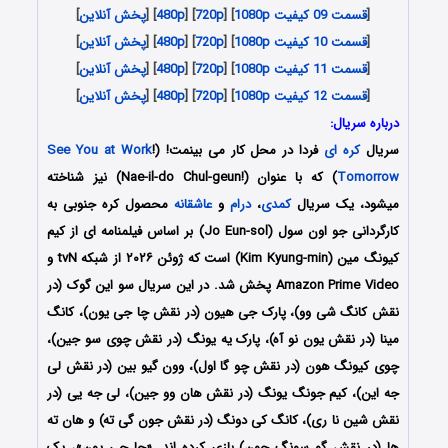
[
قسمت 09 کیفیت 1080p
] [
720p
] [
480p
] [
پخش آنلاین
]
[
قسمت 10 کیفیت 1080p
] [
720p
] [
480p
] [
پخش آنلاین
]
[
قسمت 11 کیفیت 1080p
] [
720p
] [
480p
] [
پخش آنلاین
]
[
قسمت 12 کیفیت 1080p
] [
720p
] [
480p
] [
پخش آنلاین
]
درباره سریال:
سریال
کره ای
فردا در محل کار می بینمت! (!
See You at Work
Tomorrow
) که با عنوان (!Nae-il-do Chul-geun) نیز شناخته
میشود، یک سریال
کمدی
،
درام
و
عاشقانه
محصول کره جنوبی به
کارگردانی جو اون سول (Jo Eun-sol) بر اساس فیلمنامه ای از کیم
کیونگ مین (Kim Kyung-min) است که ژوئن ۲۰۲۶ از شبکه tvN و
Amazon Prime Video پخش شد. در این سریال سو این گوک (در
نقش کانگ شی وو)، پارک جی هیون (در نقش چا جی یون)، کانگ
مینا (در نقش یون نو آه)، پارک یه یونگ (در نقش چوی سو جین)،
چوی کیونگ هون (در نقش چو گا اول)، وون گیو بین (در نقش لی
جه این)، کیم جونگ یونگ (در نقش هان وو جین)، لی جه یی (در
نقش شین نا ری)، کانگ کی دونگ (در نقش جون گی ته) و هان ته
ها (در نقش گو سونگ جون) بازی کرده اند. «چا جی یون»، یک