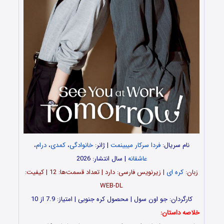
نام سریال:
فردا سرکار میبینمت
| ژانر:
خانوادگی
،
کمدی
،
درام
،
عاشقانه
| سال انتشار: 2026
زبان:
کره ای
| زیرنویس فارسی: دارد | تعداد قسمت‌ها: 12 | کیفیت:
WEB-DL
کارگردان: جو اون سول | محصول کره جنوبی | امتیاز: 7.9 از 10
خلاصه داستان: