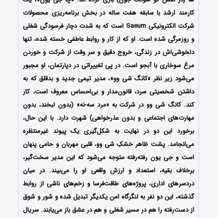
کارمند ارشد با سابقه هفت ساله در بخش برنامه‌ریزی محصولات
شرکت الکترونیکی Saeum است که به شدت دچار فرسودگی شغلی
و روزمرگی شده است. او که از کار و روابط عاطفی خسته شده، تنها
دلخوشی‌اش در زندگی، خروج دقیق و سر وقت از شرکت و خوردن
مرغ سوخاری با آبجو است. در پی تغییراتی در دپارتمان، او مجبور
می‌شود زیر نظر «کانگ شی وو»، مدیر تیمی جدید و بدقلق که به
داشتن شخصیتی سرد، قانون‌مدار و بی‌احساس معروف است، کار
کند. کانگ شی وو در شرکت به «مرد سه‌-نه» (بدون لبخند، بدون
مهارت‌های اجتماعی و بدون عذرخواهی) شهرت دارد. با این حال،
برخورد این دو در نهایت به شکل‌گیری یک پیوند غیرمنتظره
می‌انجامد. پشت ظاهر خشکِ شی وو، قلبی مهربان و حامی پنهان
است و جی یون رفته‌رفته متوجه می‌شود که این مدیر سخت‌گیر،
برخلاف بقیه، استعداد و ارزش واقعی او را می‌بیند. در میان
دردسرهای اداری، پروژه‌های طاقت‌فرسا و زخم‌های ناشی از روابط
گذشته، این دو نفر به لنگرگاه امن یکدیگر تبدیل شده و شور و شوق
از دست‌رفته را هم در مسیر شغلی و هم در عشق باز می‌یابند. سریال