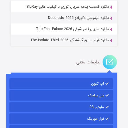
دانلود قسمت پنجم سریال کوری با کیفیت عالی BluRay
عملیات آپارتمان
دانلود انیمیشن دکورادو Decorado 2025
۲ (زیرنویس)
قسمت
منتشر شد
دانلود سریال قصر شرقی The East Palace 2026
دانلود فیلم سارق گوشه گیر The Isolate Thief 2026
تبلیغات متنی
آپ تیون
مردگان متحرک: شهر مرده ۳
۲ (زیرنویس)
قسمت
منتشر شد
پنل پیامک
ملودی 98
نواز موزیک