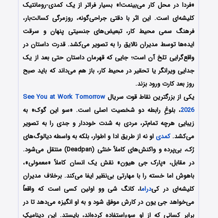
«فردا در محل کار می‌بینمت!» بسیار فراتر از یک کمدی-رومانتیک
کلیشه‌ای است. این اثر با دقتی جراحی‌گونه، روزمرگی کسالت‌بار،
فرهنگ سمی محیط کار، تبعیض‌های جنسیتی پنهان و سرقت
ایده‌ها توسط مدیران نالایق را به تصویر می‌کشد. قدرت داستان در
واقع‌گرایی تلخ آن است؛ جایی که قهرمان داستان حتی بعد از یک
جدایی ویرانگر یا تحقیر در محیط کار، باز هم می‌داند که باید صبح
روز بعد کارت ورود بزند.
یکی از بزرگترین نقاط قوت سریال
See You at Work Tomorrow
2026
، بلوغِ رابطه دو شخصیت اصلی است. «سو این گوک» به
زیبایی هرچه تمام‌تر، مردی به شدت خوددار و جدی را به تصویر
می‌کشد.
کمدی
او نه از طریق ادا و اطوار، بلکه به واسطه دیالوگ‌های
رُک، بی‌پرده و واکنش‌های کاملاً خنثی (Deadpan) منتقل می‌شود.
در مقابل، «پارک جی هیون» نقش یک انسان کاملاً «معمولی»،
باهوش اما خسته را با مهارتی بی‌نظیر ایفا می‌کند. برخلاف مدیران
کلیشه‌ای در کی‌
درام
ا، کانگ شی وو اولین کسی است که واقعاً
می‌خواهد جی یون در کارش موفق شود و به او انگیزه می‌دهد تا در
برابر کسانی که از او سوءاستفاده کرده‌اند، بایستد. این دینامیکِ