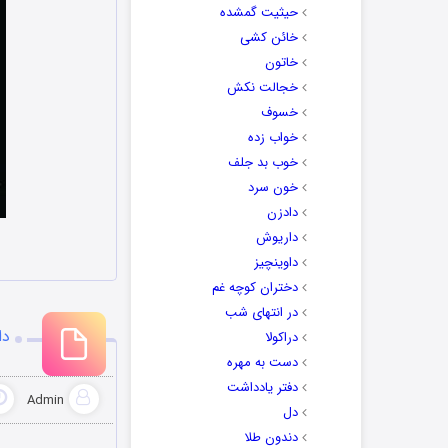
حیثیت گمشده
خائن کشی
خاتون
خجالت نکش
خسوف
خواب زده
خوب بد جلف
خون سرد
دادزن
داریوش
داوینچیز
دختران کوچه غم
در انتهای شب
دا
دراکولا
دست به مهره
دفتر یادداشت
Admin
دل
دندون طلا