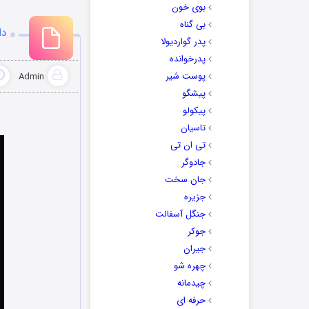
بوی خون
بی گناه
دا
پدر گواردیولا
پدرخوانده
پوست شیر
Admin
پیشگو
پیکولو
تاسیان
تی ان تی
جادوگر
جان سخت
جزیره
جنگل آسفالت
جوکر
جیران
چهره شو
چیدمانه
حرفه ای