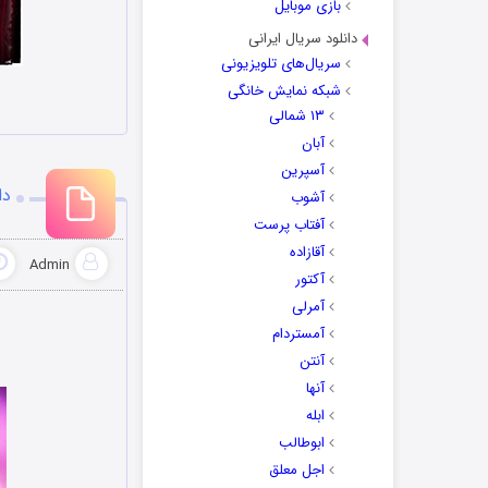
بازی موبایل
دانلود سریال ایرانی
سریال‌های تلویزیونی
شبکه نمایش خانگی
۱۳ شمالی
آبان
آسپرین
دا
آشوب
آفتاب پرست
آقازاده
Admin
آکتور
آمرلی
آمستردام
آنتن
آنها
ابله
ابوطالب
اجل معلق