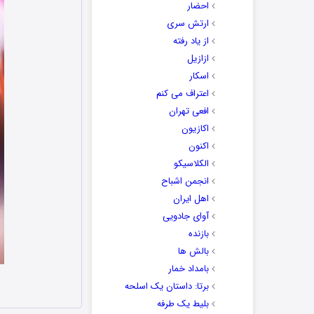
احضار
ارتش سری
از یاد رفته
ازازیل
اسکار
اعتراف می کنم
افعی تهران
اکازیون
اکنون
الکلاسیکو
انجمن اشباح
اهل ایران
آوای جادویی
بازنده
بالش ها
بامداد خمار
برتا: داستان یک اسلحه
بلیط یک‌‌ طرفه