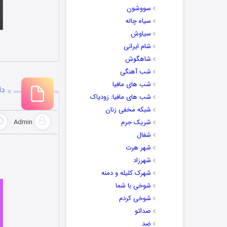
سووشون
سیاه چاله
سیاوش
شام ایرانی
شاهگوش
شب آهنگی
شب های مافیا
دا
شب های مافیا: زودیاک
شبکه مخفی زنان
شریک جرم
Admin
شغال
شهر هرت
شهرزاد
شهرک کلیله و دمنه
شوخی با شما
شوخی کردم
صداتو
ضد