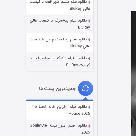
دانلود فیلم سینما شهر قصه با کیفیت
عالی BluRay
دانلود فیلم پیشمرگ با کیفیت عالی
BluRay
دانلود فیلم زیبا صدایم کن با کیفیت
جادوگری در مغولستان
عالی BluRay
۱۴ (زیرنویس)
قسمت
منتشر شد
دانلود فیلم کوکتل مولوتوف با
کیفیت BluRay
جدیدترین پست‌ها
دانلود فیلم آخرین خانه The Last
House 2026
باب اسفنجی فصل ۱۷
دانلود فیلم سول‌میت Soulm8te
۶ (زیرنویس)
قسمت
منتشر شد
2026