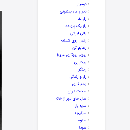
دومینو
دیو و ماه پیشونی
راز بقا
راز یک پرونده
رالی ایرانی
رقص روی شیشه
رهایم کن
روزی روزگاری مریخ
ریکاوری
رینگو
زار و زندگی
زخم کاری
ساخت ایران
سال های دور از خانه
سایه باز
سرگیجه
سقوط
سودا