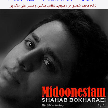
ترانه: محمد شهیدی فر / ملودی، تنظیم، میکس و مستر: علی ملک پور