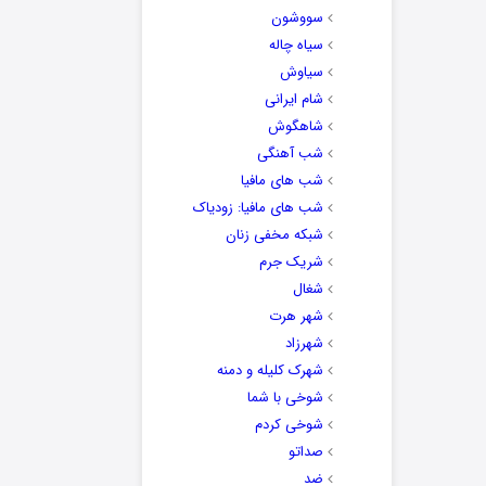
سووشون
سیاه چاله
سیاوش
شام ایرانی
شاهگوش
شب آهنگی
شب های مافیا
شب های مافیا: زودیاک
شبکه مخفی زنان
شریک جرم
شغال
شهر هرت
شهرزاد
شهرک کلیله و دمنه
شوخی با شما
شوخی کردم
صداتو
ضد