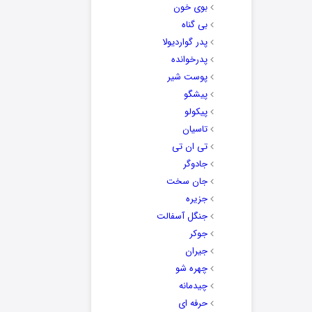
بوی خون
بی گناه
پدر گواردیولا
پدرخوانده
پوست شیر
پیشگو
پیکولو
تاسیان
تی ان تی
جادوگر
جان سخت
جزیره
جنگل آسفالت
جوکر
جیران
چهره شو
چیدمانه
حرفه ای