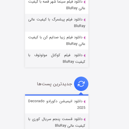
دانلود فیلم سینما شهر قصه با کیفیت
عالی BluRay
دانلود فیلم پیشمرگ با کیفیت عالی
BluRay
دانلود فیلم زیبا صدایم کن با کیفیت
جادوگری در مغولستان
عالی BluRay
۱۴ (زیرنویس)
قسمت
منتشر شد
دانلود فیلم کوکتل مولوتوف با
کیفیت BluRay
جدیدترین پست‌ها
دانلود انیمیشن دکورادو Decorado
2025
باب اسفنجی فصل ۱۷
دانلود قسمت پنجم سریال کوری با
۶ (زیرنویس)
قسمت
منتشر شد
کیفیت عالی BluRay