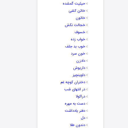
حیثیت گمشده
خائن کشی
خاتون
خجالت نکش
خسوف
خواب زده
خوب بد جلف
خون سرد
دادزن
داریوش
داوینچیز
دختران کوچه غم
در انتهای شب
دراکولا
دست به مهره
دفتر یادداشت
دل
دندون طلا