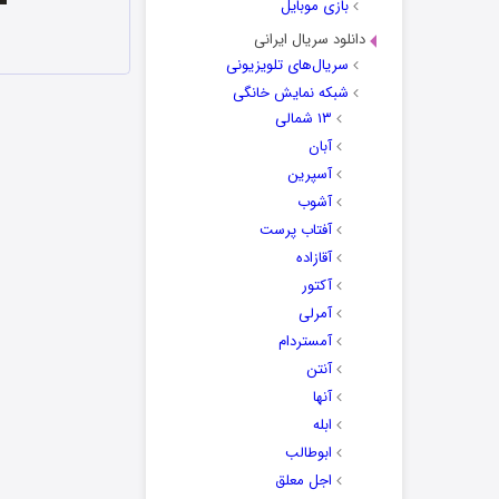
بازی موبایل
دانلود سریال ایرانی
سریال‌های تلویزیونی
شبکه نمایش خانگی
۱۳ شمالی
آبان
آسپرین
آشوب
آفتاب پرست
آقازاده
آکتور
آمرلی
آمستردام
آنتن
آنها
ابله
ابوطالب
اجل معلق