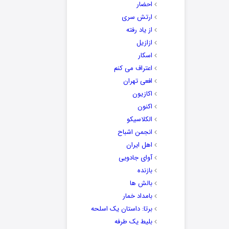
احضار
ارتش سری
از یاد رفته
ازازیل
اسکار
اعتراف می کنم
افعی تهران
اکازیون
اکنون
الکلاسیکو
انجمن اشباح
اهل ایران
آوای جادویی
بازنده
بالش ها
بامداد خمار
برتا: داستان یک اسلحه
بلیط یک‌‌ طرفه