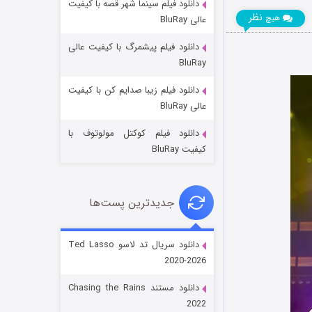
دانلود فیلم سینما شهر قصه با کیفیت
نظر
هیچ
عالی BluRay
دانلود فیلم پیشمرگ با کیفیت عالی
BluRay
دانلود فیلم زیبا صدایم کن با کیفیت
جادوگری در مغولستان
عالی BluRay
۱۴ (زیرنویس)
قسمت
منتشر شد
دانلود فیلم کوکتل مولوتوف با
کیفیت BluRay
جدیدترین پست‌ها
دانلود سریال تد لاسو Ted Lasso
2020-2026
باب اسفنجی فصل ۱۷
دانلود مستند Chasing the Rains
۶ (زیرنویس)
قسمت
منتشر شد
2022