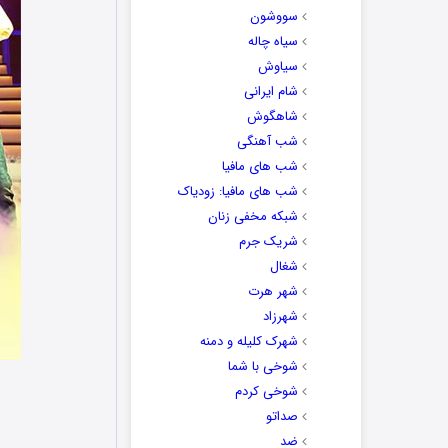
سووشون
سیاه چاله
سیاوش
شام ایرانی
شاهگوش
شب آهنگی
شب های مافیا
شب های مافیا: زودیاک
شبکه مخفی زنان
شریک جرم
شغال
شهر هرت
شهرزاد
شهرک کلیله و دمنه
شوخی با شما
ک
شوخی کردم
صداتو
ضد