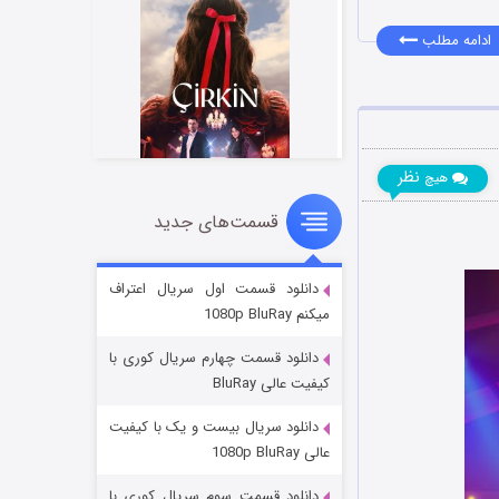
ادامه مطلب
نظر
هیچ
قسمت‌های جدید
سریال زشت
۲ (زیرنویس)
قسمت
منتشر شد
دانلود قسمت اول سریال اعتراف
میکنم 1080p BluRay
دانلود قسمت چهارم سریال کوری با
کیفیت عالی BluRay
دانلود سریال بیست و یک با کیفیت
عالی 1080p BluRay
دانلود قسمت سوم سریال کوری با