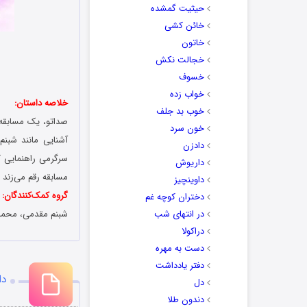
حیثیت گمشده
خائن کشی
خاتون
ک
خجالت نکش
خسوف
خواب زده
خلاصه داستان:
خوب بد جلف
صداتو، یک مسابقه 
خون سرد
آشنایی مانند شبن
دادزن
سرگرمی راهنمایی کن
داریوش
مسابقه رقم می‌زند 
داوینچیز
گروه کمک‌کنندگان:
دختران کوچه غم
در انتهای شب
شبنم مقدمی، محمد
دراکولا
دست به مهره
دفتر یادداشت
دا
دل
دندون طلا