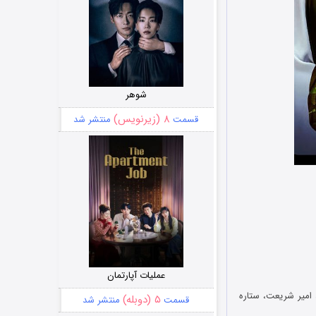
شوهر
۸ (زیرنویس)
قسمت
منتشر شد
عملیات آپارتمان
 امیر شریعت، ستاره
۵ (دوبله)
قسمت
منتشر شد