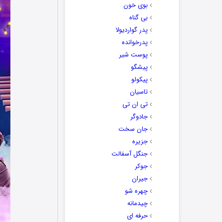
بوی خون
بی گناه
پدر گواردیولا
پدرخوانده
پوست شیر
پیشگو
پیکولو
تاسیان
تی ان تی
جادوگر
جان سخت
جزیره
جنگل آسفالت
جوکر
جیران
چهره شو
چیدمانه
حرفه ای