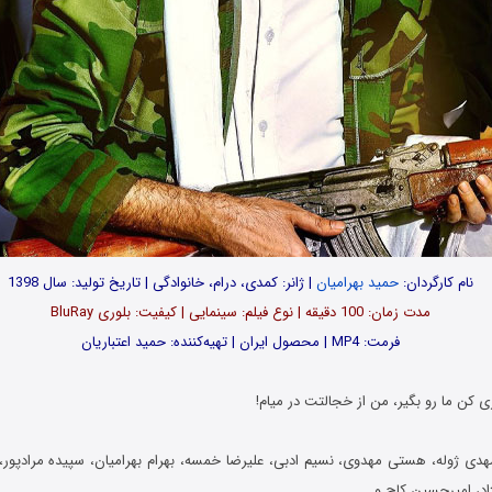
نام کارگردان:
حمید بهرامیان
| ژانر: کمدی، درام، خانوادگی | تاریخ تولید: سال 1398
مدت‌‌ زمان: 100 دقیقه | نوع فیلم: سینمایی | کیفیت: بلوری BluRay
فرمت: MP4 | محصول ایران | تهیه‎‌کننده: حمید اعتباریان
 کن ما رو بگیر، من از خجالتت در میام!
هدی ژوله، هستی مهدوی، نسیم ادبی، علیرضا خمسه، بهرام بهرامیان، سپیده مرادپور،
ژاد، امیرحسین کاج و…