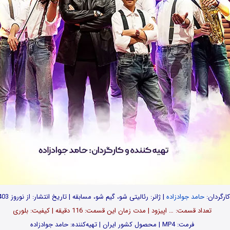
ارگردان:
حامد جوادزاده
| ژانر: رئالیتی شو، گیم شو، مسابقه | تاریخ انتشار: از نوروز 1403
تعداد قسمت‌: … اپیزود | مدت زمان این قسمت: 116 دقیقه | کیفیت: بلوری
فرمت: MP4 | محصول کشور ایران | تهیه‌کننده: حامد جوادزاده