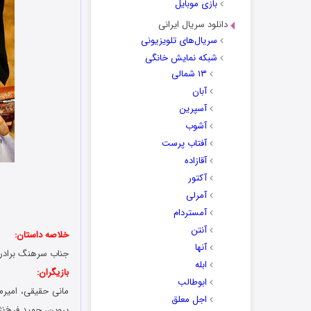
بازی موبایل
دانلود سریال ایرانی
سریال‌های تلویزیونی
شبکه نمایش خانگی
۱۳ شمالی
آبان
آسپرین
آشوب
آفتاب پرست
آقازاده
آکتور
آمرلی
آمستردام
آنتن
خلاصه داستان:
آنها
جناب سرهنگ برادری
ابله
بازیگران:
ابوطالب
مانی حقیقی، امیرم
اجل معلق
پروین، حمید فرخ‌ن