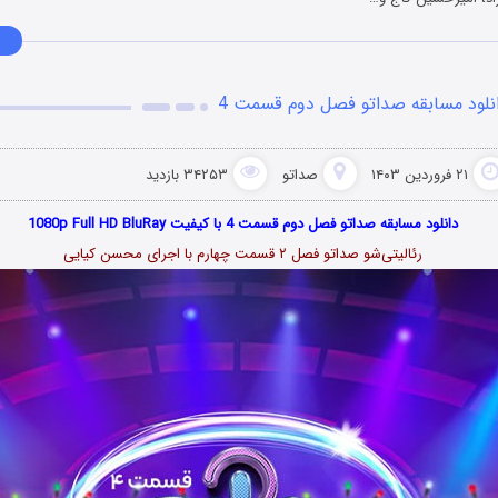
نلود مسابقه صداتو فصل دوم قسمت 4
۲۱ فروردین ۱۴۰۳
صداتو
۳۴۲۵۳ بازدید
دانلود مسابقه صداتو فصل دوم قسمت 4 با کیفیت 1080p Full HD BluRay
رئالیتی‌شو صداتو فصل ۲ قسمت چهارم با اجرای محسن کیایی