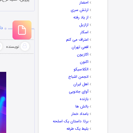
احضار
ارتش سری
از یاد رفته
ازازیل
دا
اسکار
اعتراف می کنم
نویسنده
افعی تهران
اکازیون
اکنون
الکلاسیکو
انجمن اشباح
اهل ایران
آوای جادویی
بازنده
بالش ها
بامداد خمار
برتا: داستان یک اسلحه
بلیط یک‌‌ طرفه