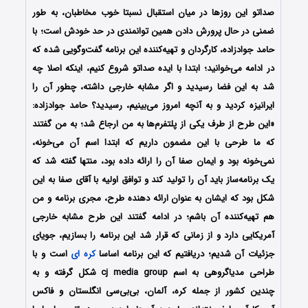
صداتو این روزها در میان استقبال نسبتا خوب مخاطبان، به طور
ضمنی در حال پرورش دادن همین توانمندی در حد خودش است؛ با
حامد جوادزاده، کارگردان و تهیه‌کننده این برنامه گفت‌وگویی شده که
در ادامه می‌خوانید؛ ابتدا با ایده صداتو شروع کنیم، اینکه اصلا چه
شد به این فضا رسیدید و اگر مشابه خارجی داشته، چطور آن را
ایرانیزه کردید و به آنچه امروز می‌بینیم، رسیدید؟ حامد جوادزاده:
«این طرح از طرف یکی از پلتفرم‌ها به من ارجاع شد؛ به من گفتند
که ما طرحی با این مضمون داریم که ابتدا اسم آن می‌خونه،
نمی‌خونه بود و ایمان صفا آن را ارائه داده بود، منتها گفته شد که
یک برنامه‌ساز باید آن را تولید کند و توافق اولیه با آقای صفا به این
شکل بود که ایشان به عنوان ارائه دهنده طرح، مجری برنامه و من
هم تهیه‌کننده آن باشم؛ در ادامه گفتند این طرح مشابه خارجی
آمریکایی دارد و از زمانی که قرار شد این برنامه را بسازیم، جویای
جزئیات آن شدیم؛ دریافتیم که این برنامه اساسا
کره ای
است و با
طراحی مدیاگروهی به اسم cj media group شکل گرفته و به
چندین کشور از جمله کره، آلمان، بی‌بی‌سی انگلستان و فاکس