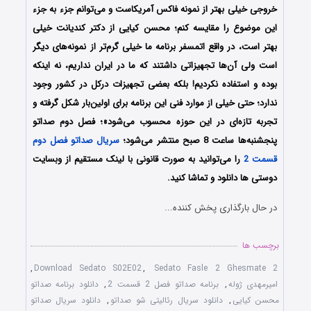
خروجی خیلی بهتر از نمونه فاکس آمریکاست و می‎‌توانم جزء به جزء
این موضوع را مقایسه کنم؛ محسن کیایی از دکتر کندیانت خیلی
بهتر است، در واقع اتمسفر برنامه ما خیلی گرم‌تر از نمونه‌‎های دیگر
است ولی آن‌ها تجهیزاتی داشتند که ما در ایران نداریم، نه اینکه
بوده و استفاده نکردیم! بلکه بعضی تجهیزات درکل در کشور وجود
ندارد؛ حتی خیلی از موارد فنی این برنامه برای اولین‌بار شکل گرفته و
تجربه تازه‌ای در این حوزه محسوب می‌شود»؛ فصل دوم صداتو
پنجشنبه‌ها ساعت 8 صبح منتشر می‌شود؛
سریال صداتو فصل دوم
قسمت 2
را می‌توانید به صورت قانونی با لینک مستقیم از وبسایت
دوستی ها دانلود و تماشا کنید.
در حال بارگذاری پخش کننده...
برچسب ها
,
Download Sedato S02E02
,
Sedato Fasle 2 Ghesmate 2
امیرمهدی ژوله
,
برنامه صداتو فصل 2 قسمت 2
,
دانلود برنامه صداتو
محسن کیایی
,
دانلود سریال رئالیتی شو صداتو
,
دانلود سریال صداتو