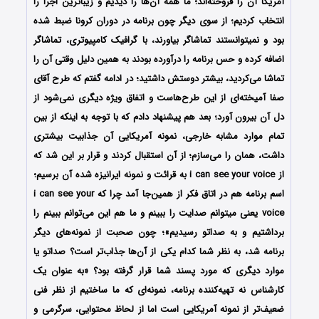
آمریکا آن را فروخته‌اند؛ ما همه آن‌ها را دیدیم و زیباترین اجرا را
انتخاب کردیم؛ از سوی دیگر چون برنامه در دوران کرونا ضبط شده
بود و نمی‎توانستند تماشاگر بیاورند، با گرافیک کامپیوتری، تماشاگر
اضافه کرده و حس برنامه را درآورده‌ بودند به همین دلیل وقتی آن را
تماشا می‌کردید، بیشتر دوستش ‌داشتید؛ در ادامه گفتم که طرح آقای
صفا آمیخته‌ای از این طرح‌هاست و اتفاق ویژه دیگری نمی‌شود از
دل آن بیرون آورد؛ بعد هم پیشنهاد دادم که با توجه به اینکه از بین
تمام موارد مشابه خارجی، نمونه آمریکایی آن جذابیت بیشتری
داشت، همان را می‌سازم؛ از آن استقبال کردند و قرار بر این شد که
از i can see your voice به قرائت و نمونه ایرانیزه شده آن برسیم؛
اسم برنامه هم در اتاق فکر از همین‌جا آمد چرا که i can see your
voice یعنی می‎توانم صدایت را ببینم و ما هم این می‌توانم ببینم را
برداشتیم و به صداتو رسیدیم»؛ چون صحبت از نمونه‌های دیگر
برنامه شد، به نظر شما کدام یکی از آن‌ها جذاب‌تر است؟ صداتو یا
موارد دیگری که مورد پسند شما قرار گرفته بود؟ «به عنوان یک
کارشناس نه تهیه‌کننده برنامه، نمونه‌ای که ما ساختیم از نظر فنی
ضعیف‌تر از نمونه آمریکایی است اما از لحاظ محتوایی، سرگرمی و