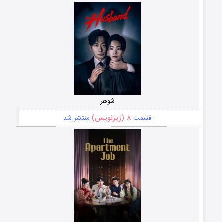
شوهر
۸ (زیرنویس)
قسمت
منتشر شد