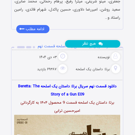
جعفری، مینو شریفی، میترا رفیع، پرهام رحمانی، محمد صابری،
سعید روشن، امیررضا دلاوری، حسین پاکدل، شهرام قائدی، رامین
راستاد و…
ادامه مطلب
نظر
هیچ
دانلود سریال برتا: داستان یک اسلحه قسمت نهم
نویسنده
۰۳ دی ۱۴۰۴
برتا: داستان یک اسلحه
۶۹۳۸۷ بازدید
دانلود قسمت نهم سریال برتا: داستان یک اسلحه ‌Beretta: The
Story of a Gun E09
برتا: داستان یک اسلحه قسمت 9 محصول ۱۴۰۴ به کارگردانی
امیرحسین ترابی