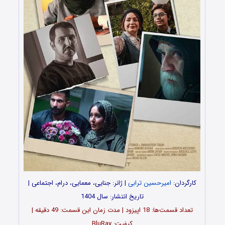
کارگردان:
امیرحسین ترابی
| ژانر: جنایی، معمایی، درام، اجتماعی |
تاریخ انتشار: سال 1404
تعداد قسمت‌ها: 18 اپیزود | مدت زمان این قسمت: 49 دقیقه |
کیفیت: BluRay