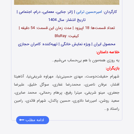
کارگردان:
امیرحسین ترابی
| ژانر: جنایی، معمایی، درام، اجتماعی |
تاریخ انتشار: سال 1404
تعداد قسمت‌ها: 18 اپیزود | مدت زمان این قسمت: 54 دقیقه |
کیفیت: BluRay
محصول ایران | ویژه نمایش خانگی | تهیه‌کننده: کامران حجازی
خلاصه داستان:
یه روزی همه‌مون با هم بی‌حساب می‌شیم…
بازیگران:
شهرام حقیقت‌دوست، مهدی حسینی‌نیا، مهراوه شریفی‌نیا، آناهیتا
افشار، عرفان ناصری، محمدرضا غفاری، سوگل خلیق، علیرضا
جعفری، مینو شریفی، میترا رفیع، پرهام رحمانی، محمد صابری،
سعید روشن، امیررضا دلاوری، حسین پاکدل، شهرام قائدی، رامین
راستاد و…
ادامه مطلب