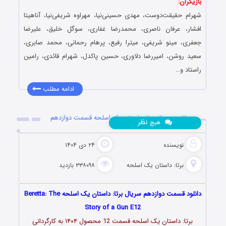
بازیگران:
شهرام حقیقت‌دوست، مهدی حسینی‌نیا، مهراوه شریفی‌نیا، آناهیتا
افشار، عرفان ناصری، محمدرضا غفاری، سوگل خلیق، علیرضا
جعفری، مینو شریفی، میترا رفیع، پرهام رحمانی، محمد صابری،
سعید روشن، امیررضا دلاوری، حسین پاکدل، شهرام قائدی، رامین
راستاد و…
ادامه مطلب
دانلود سریال برتا: داستان یک اسلحه قسمت دوازدهم
نظر
هیچ
نویسنده
۲۴ دی ۱۴۰۴
برتا: داستان یک اسلحه
۳۳۸۰۹۸ بازدید
دانلود قسمت دوازدهم سریال برتا: داستان یک اسلحه ‌Beretta: The
Story of a Gun E12
برتا: داستان یک اسلحه قسمت 12 محصول ۱۴۰۴ به کارگردانی