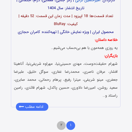
کارگردان:
امیرحسین ترابی
| ژانر: جنایی، معمایی، درام، اجتماعی |
تاریخ انتشار: سال 1404
تعداد قسمت‌ها: 18 اپیزود | مدت زمان این قسمت: 52 دقیقه |
کیفیت: BluRay
محصول ایران | ویژه نمایش خانگی | تهیه‌کننده: کامران حجازی
خلاصه داستان:
یه روزی همه‌مون با هم بی‌حساب می‌شیم…
بازیگران:
شهرام حقیقت‌دوست، مهدی حسینی‌نیا، مهراوه شریفی‌نیا، آناهیتا
افشار، عرفان ناصری، محمدرضا غفاری، سوگل خلیق، علیرضا
جعفری، مینو شریفی، میترا رفیع، پرهام رحمانی، محمد صابری،
سعید روشن، امیررضا دلاوری، حسین پاکدل، شهرام قائدی، رامین
راستاد و…
ادامه مطلب
۲
۱