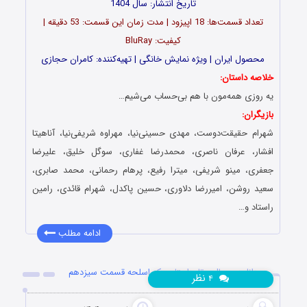
تاریخ انتشار: سال 1404
تعداد قسمت‌ها: 18 اپیزود | مدت زمان این قسمت: 53 دقیقه |
کیفیت: BluRay
محصول ایران | ویژه نمایش خانگی | تهیه‌کننده: کامران حجازی
خلاصه داستان:
یه روزی همه‌مون با هم بی‌حساب می‌شیم…
بازیگران:
شهرام حقیقت‌دوست، مهدی حسینی‌نیا، مهراوه شریفی‌نیا، آناهیتا
افشار، عرفان ناصری، محمدرضا غفاری، سوگل خلیق، علیرضا
جعفری، مینو شریفی، میترا رفیع، پرهام رحمانی، محمد صابری،
سعید روشن، امیررضا دلاوری، حسین پاکدل، شهرام قائدی، رامین
راستاد و…
ادامه مطلب
دانلود سریال برتا: داستان یک اسلحه قسمت سیزدهم
نظر
۴