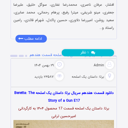
افشار، عرفان ناصری، محمدرضا غفاری، سوگل خلیق، علیرضا
جعفری، مینو شریفی، میترا رفیع، پرهام رحمانی، محمد صابری،
سعید روشن، امیررضا دلاوری، حسین پاکدل، شهرام قائدی، رامین
راستاد و…
ادامه مطلب
نظر
۱
دانلود سریال برتا: داستان یک اسلحه قسمت هفدهم
Admin
۲۹ بهمن ۱۴۰۴
برتا: داستان یک اسلحه
۲۳۵۸۷ بازدید
دانلود قسمت هفدهم سریال برتا: داستان یک اسلحه ‌Beretta: The
Story of a Gun E17
برتا: داستان یک اسلحه قسمت 17 محصول ۱۴۰۴ به کارگردانی
امیرحسین ترابی