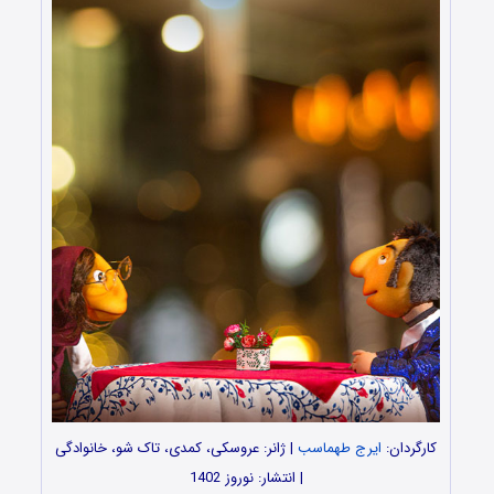
کارگردان:
ایرج طهماسب
| ژانر: عروسکی، کمدی، تاک شو، خانوادگی
| انتشار: نوروز 1402