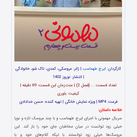
کارگردان:
ایرج طهماسب
| ژانر: عروسکی، کمدی، تاک شو، خانوادگی
| انتشار: نوروز 1402
تعداد قسمت: … (فصل 2) | مدت‌زمان این قسمت: 69 دقیقه |
کیفیت: بلوری
فرمت: MP4 | ویژه نمایش خانگی | تهیه کننده: حسن خدادادی
خلاصه داستان:
سریال مهمونی با اجرای ایرج طهماسب و با چند عروسک تازه و نوپا
خیلی زود توانست در میان مخاطبان جای خود را باز کند. این
عروسک‌ها خیلی زود توانستند با تیکه کلام‌های خود و با