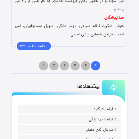
می شوند و در همین زمان عروسک جدیدی به نام هتی از راه می
رسد و…
صداپیشگان:
هوتن شکیبا، کاظم سیاحى، بهادر مالکى، سهیل مستجابیان، امیر
ادیب، نازنین شعبانى و الی امامی
ادامه مطلب
۶
۵
۴
۳
۲
۱
پیشنهادها
فیلم بادیگارد
فیلم دایره زنگی
سریال گنج مظفر