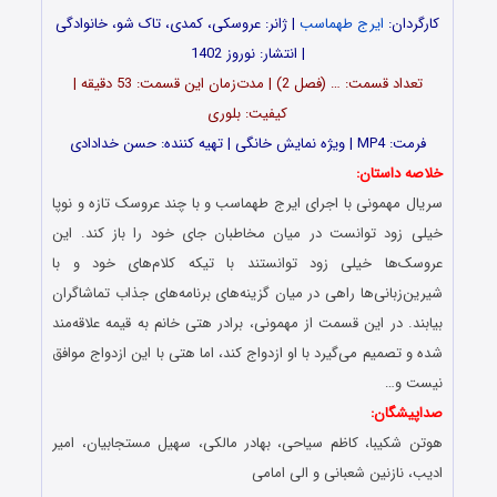
کارگردان:
ایرج طهماسب
| ژانر: عروسکی، کمدی، تاک شو، خانوادگی
| انتشار: نوروز 1402
تعداد قسمت: … (فصل 2) | مدت‌زمان این قسمت: 53 دقیقه |
کیفیت: بلوری
فرمت: MP4 | ویژه نمایش خانگی | تهیه کننده: حسن خدادادی
خلاصه داستان:
سریال مهمونی با اجرای ایرج طهماسب و با چند عروسک تازه و نوپا
خیلی زود توانست در میان مخاطبان جای خود را باز کند. این
عروسک‌ها خیلی زود توانستند با تیکه کلام‌های خود و با
شیرین‌زبانی‌ها راهی در میان گزینه‌های برنامه‌های جذاب تماشاگران
بیابند. در این قسمت از مهمونی، برادر هتی خانم به قیمه علاقه‌مند
شده و تصمیم می‌گیرد با او ازدواج کند، اما هتی با این ازدواج موافق
نیست و…
صداپیشگان:
هوتن شکیبا، کاظم سیاحى، بهادر مالکى، سهیل مستجابیان، امیر
ادیب، نازنین شعبانى و الی امامی