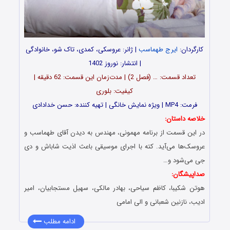
کارگردان:
ایرج طهماسب
| ژانر: عروسکی، کمدی، تاک شو، خانوادگی
| انتشار: نوروز 1402
تعداد قسمت: … (فصل 2) | مدت‌زمان این قسمت: 62 دقیقه |
کیفیت: بلوری
فرمت: MP4 | ویژه نمایش خانگی | تهیه کننده: حسن خدادادی
خلاصه داستان:
در این قسمت از برنامه مهمونی، مهندس به دیدن آقای طهماسب و
عروسک‌ها می‌آید. کته با اجرای موسیقی باعث اذیت شاباش و دی
جی می‌شود و…
صداپیشگان:
هوتن شکیبا، کاظم سیاحى، بهادر مالکى، سهیل مستجابیان، امیر
ادیب، نازنین شعبانى و الی امامی
ادامه مطلب