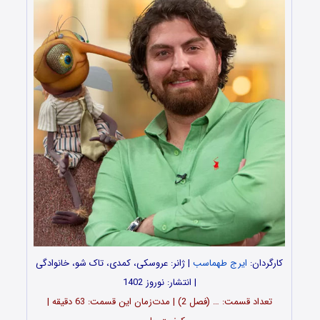
کارگردان:
ایرج طهماسب
| ژانر: عروسکی، کمدی، تاک شو، خانوادگی
| انتشار: نوروز 1402
تعداد قسمت: … (فصل 2) | مدت‌زمان این قسمت: 63 دقیقه |