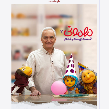
طهماسب