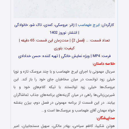
کارگردان:
ایرج طهماسب
| ژانر: عروسکی، کمدی، تاک شو، خانوادگی
| انتشار: نوروز 1402
تعداد قسمت: … (فصل 2) | مدت‌زمان این قسمت: 65 دقیقه |
کیفیت: بلوری
فرمت: MP4 | ویژه نمایش خانگی | تهیه کننده: حسن خدادادی
خلاصه داستان:
سریال مهمونی با اجرای ایرج طهماسب و با چند عروسک تازه و نوپا
خیلی زود توانست در میان مخاطبان جای خود را باز کند. این
عروسک‌ها خیلی زود توانستند با تیکه کلام‌های خود و با
شیرین‌زبانی‌ها راهی در میان گزینه‌های برنامه‌های جذاب تماشاگران
بیابند. در این قسمت از برنامه مهمونی در فصل دوم، بیژن بنفشه
خواه مهمان آقای طهماسب و عروسک‌ها است و…
صداپیشگان:
هوتن شکیبا، کاظم سیاحى، بهادر مالکى، سهیل مستجابیان، امیر