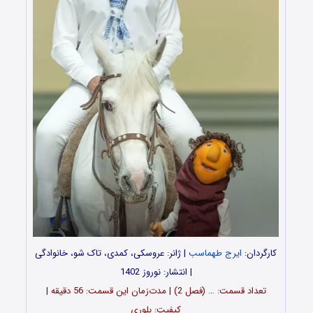
کارگردان:
ایرج طهماسب
| ژانر: عروسکی، کمدی، تاک شو، خانوادگی
| انتشار: نوروز 1402
تعداد قسمت: … (فصل 2) | مدت‌زمان این قسمت: 56 دقیقه |
کیفیت: بلوری