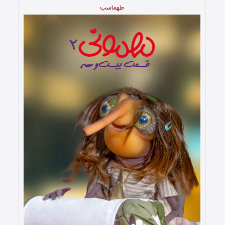
طهماسب