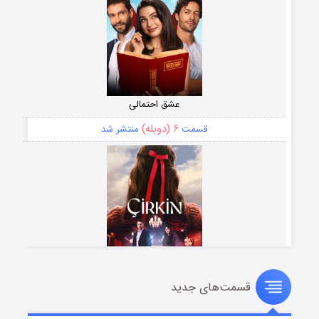
عشق احتمالی
۶ (دوبله)
قسمت
منتشر شد
قسمت‌های جدید
سریال زشت
۵ (زیرنویس)
قسمت
منتشر شد