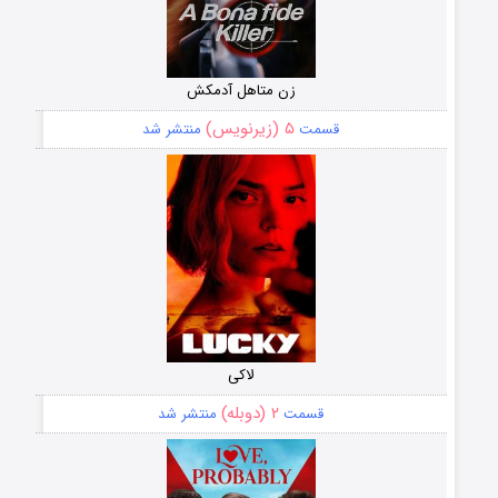
زن متاهل آدمکش
۵ (زیرنویس)
قسمت
منتشر شد
لاکی
۲ (دوبله)
قسمت
منتشر شد