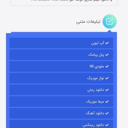
تبلیغات متنی
آپ تیون
مردگان متحرک: شهر مرده ۳
۲ (زیرنویس)
قسمت
منتشر شد
پنل پیامک
ملودی 98
نواز موزیک
دانلود رمان
میفا موزیک
دانلود آهنگ
شکست استوارت در نجات جهان
دانلود ریمکس
۷ (زیرنویس)
قسمت
منتشر شد