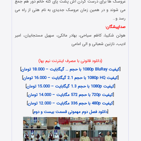
عروسک ها برای درست کردن آش پشت پای کته خانم دور هم جمع
می شوند و در همین زمان عروسک جدیدی به نام هتی از راه می
رسد و…
صداپیشگان:
هوتن شکیبا، کاظم سیاحى، بهادر مالکى، سهیل مستجابیان، امیر
ادیب، نازنین شعبانى و الی امامی
(دانلود قانونی با مصرف اینترنت نیم بها)
[
کیفیت 1080p BluRay با حجم … گیگابایت – 18.000 تومان
]
[
کیفیت 1080p HQ با حجم 2.1 گیگابایت – 16.000 تومان
]
[
کیفیت 1080p با حجم 1.3 گیگابایت – 15.000 تومان
]
[
کیفیت 720p با حجم 572 مگابایت – 14.000 تومان
]
[
کیفیت 480p با حجم 336 مگابایت – 12.000 تومان
]
[
دانلود فصل دوم مهمونی قسمت بیست و دوم
]