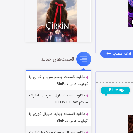
ادامه مطلب
قسمت‌های جدید
سریال زشت
۲ (زیرنویس)
قسمت
منتشر شد
دانلود قسمت پنجم سریال کوری با
کیفیت عالی BluRay
نظر
۶۳
دانلود قسمت اول سریال اعتراف
میکنم 1080p BluRay
دانلود قسمت چهارم سریال کوری با
کیفیت عالی BluRay
دانلود سریال بیست و یک با کیفیت