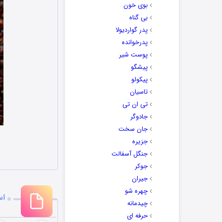
بوی خون
بی گناه
پدر گواردیولا
پدرخوانده
پوست شیر
پیشگو
پیکولو
تاسیان
تی ان تی
جادوگر
جان سخت
جزیره
جنگل آسفالت
جوکر
جیران
چهره شو
اس
چیدمانه
حرفه ای