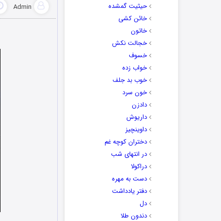
حیثیت گمشده
Admin
خائن کشی
خاتون
خجالت نکش
خسوف
خواب زده
خوب بد جلف
خون سرد
دادزن
داریوش
داوینچیز
دختران کوچه غم
در انتهای شب
دراکولا
دست به مهره
دفتر یادداشت
دل
دندون طلا