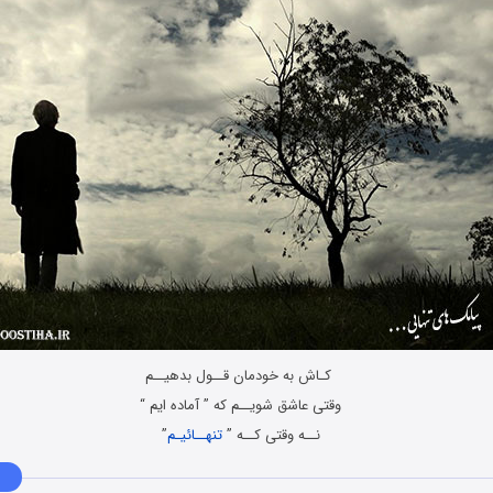
کـاش به خودمان قــول بدهیــم
وقتی عاشق شویــم که ” آماده ایم “
نــه وقتی کــه ”
تنهــائیـم
”