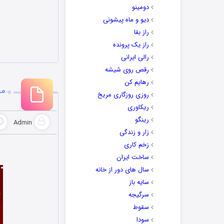
دومینو
دیو و ماه پیشونی
راز بقا
راز یک پرونده
رالی ایرانی
رقص روی شیشه
رهایم کن
مج
روزی روزگاری مریخ
ریکاوری
رینگو
Admin
زار و زندگی
زخم کاری
ساخت ایران
سال های دور از خانه
سایه باز
سرگیجه
سقوط
سودا