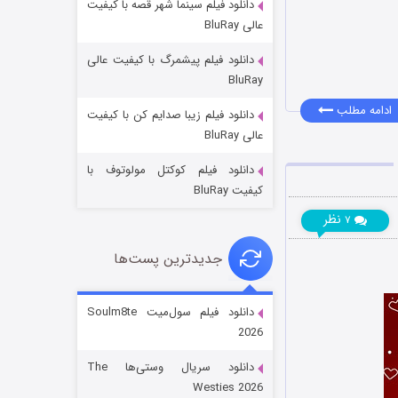
دانلود فیلم سینما شهر قصه با کیفیت
عالی BluRay
دانلود فیلم پیشمرگ با کیفیت عالی
BluRay
ادامه مطلب
دانلود فیلم زیبا صدایم کن با کیفیت
جادوگری در مغولستان
عالی BluRay
۱۴ (زیرنویس)
قسمت
منتشر شد
دانلود فیلم کوکتل مولوتوف با
کیفیت BluRay
نظر
۷
جدیدترین پست‌ها
دانلود فیلم سول‌میت Soulm8te
2026
باب اسفنجی فصل ۱۷
دانلود سریال وستی‌ها The
۶ (زیرنویس)
قسمت
منتشر شد
Westies 2026