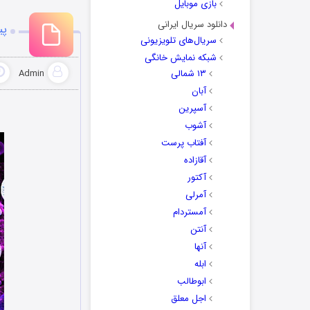
بازی موبایل
دانلود سریال ایرانی
پی
سریال‌های تلویزیونی
شبکه نمایش خانگی
۱۳ شمالی
Admin
آبان
آسپرین
آشوب
آفتاب پرست
آقازاده
آکتور
آمرلی
آمستردام
آنتن
آنها
ابله
ابوطالب
اجل معلق