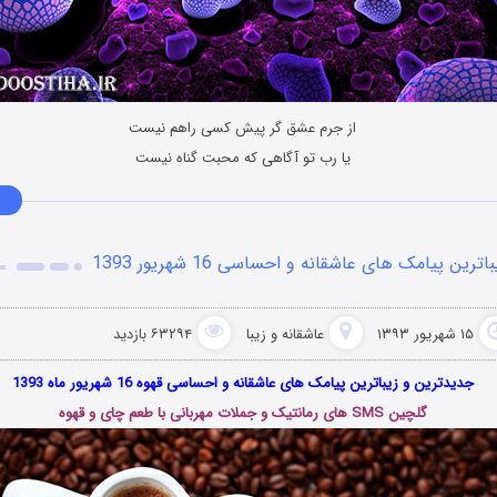
از جرم عشق گر پیش کسی راهم نیست
یا رب تو آگاهی که محبت گناه نیست
باترین پیامک های عاشقانه و احساسی 16 شهریور 1393
۱۵ شهریور ۱۳۹۳
عاشقانه و زیبا
۶۳۲۹۴ بازدید
جدیدترین و زیباترین پیامک های عاشقانه و
احساسی
قهوه 16 شهریور ماه 1393
گلچین SMS های رمانتیک و جملات مهربانی با طعم چای و قهوه