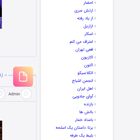
احضار
ارتش سری
از یاد رفته
ازازیل
اسکار
اعتراف می کنم
افعی تهران
اکازیون
اکنون
الکلاسیکو
زی
انجمن اشباح
اهل ایران
Admin
آوای جادویی
بازنده
بالش ها
بامداد خمار
برتا: داستان یک اسلحه
بلیط یک‌‌ طرفه