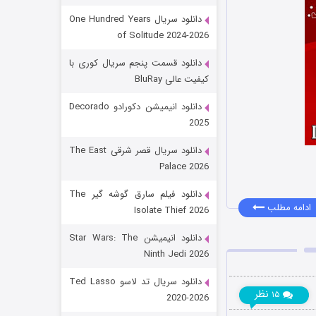
دانلود سریال One Hundred Years
of Solitude 2024-2026
دانلود قسمت پنجم سریال کوری با
کیفیت عالی BluRay
دانلود انیمیشن دکورادو Decorado
2025
رویایی برای تو
دانلود سریال قصر شرقی The East
Palace 2026
۱۵ (دوبله)
قسمت
منتشر شد
دانلود فیلم سارق گوشه گیر The
ادامه مطلب
Isolate Thief 2026
دانلود انیمیشن Star Wars: The
Ninth Jedi 2026
دانلود سریال تد لاسو Ted Lasso
نظر
۱۵
2020-2026