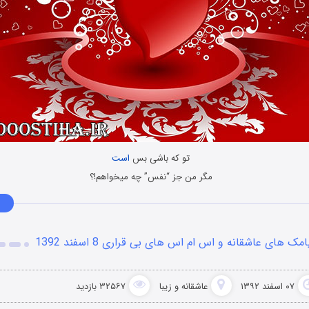
تو که باشی بس
است
مگر من جز “نفس” چه میخواهم!؟
امک های عاشقانه و اس ام اس های بی قراری 8 اسفند 1392
۰۷ اسفند ۱۳۹۲
عاشقانه و زیبا
۳۲۵۶۷ بازدید