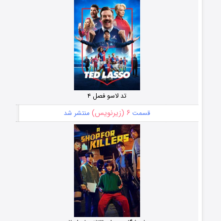
تد لاسو فصل ۴
۶ (زیرنویس)
قسمت
منتشر شد