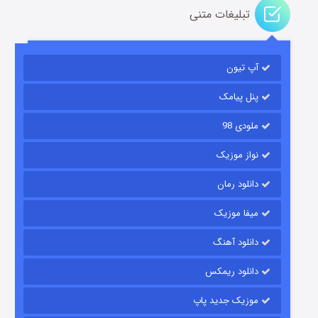
تبلیغات متنی
باب اسفنجی فصل ۱۷
آپ تیون
۶ (زیرنویس)
قسمت
منتشر شد
پنل پیامک
ملودی 98
نواز موزیک
دانلود رمان
میفا موزیک
رویایی برای تو
دانلود آهنگ
۱۵ (دوبله)
قسمت
منتشر شد
دانلود ریمکس
موزیک جدید پاپ