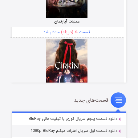
عملیات آپارتمان
۵ (دوبله)
قسمت
منتشر شد
قسمت‌های جدید
سریال زشت
۲ (زیرنویس)
قسمت
منتشر شد
دانلود قسمت پنجم سریال کوری با کیفیت عالی BluRay
دانلود قسمت اول سریال اعتراف میکنم 1080p BluRay