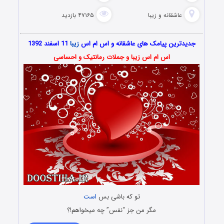
عاشقانه و زیبا
۴۷۱۶۵ بازدید
جدیدترین پیامک های عاشقانه و اس ام اس
زیبا
11 اسفند 1392
اس ام اس زیبا و جملات رمانتیک و احساسی
تو که باشی بس
است
مگر من جز “نفس” چه میخواهم!؟