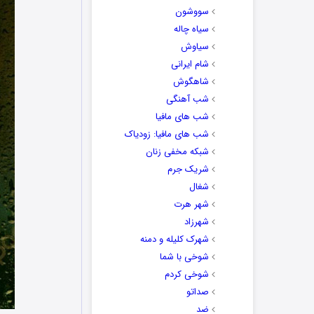
سووشون
سیاه چاله
سیاوش
شام ایرانی
شاهگوش
شب آهنگی
شب های مافیا
شب های مافیا: زودیاک
شبکه مخفی زنان
شریک جرم
شغال
شهر هرت
شهرزاد
شهرک کلیله و دمنه
شوخی با شما
شوخی کردم
صداتو
ضد