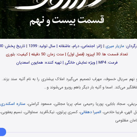
رگردان:
مازیار میری
| ژانر: اجتماعی، درام، عاشقانه | سال تولید: 1399 | تاریخ پخش: 1400
تعداد قسمت ها: 30 اپیزود (فصل اول) | مدت زمان: 50 دقیقه | کیفیت: بلوری
فرمت: MP4 | ویژه نمایش خانگی | تهیه کننده: همایون اسعدیان
م سریال خسوف، مهراب تصمیم می‌گیرد املاک بیشتری را به نام آتیه سند بزند. ر
غافلگیر می‌کند. اسما و آتیه بار دیگر باهم روبرو می‌شوند و…
ریفی، سجاد بابایی، پوریا رحیمی سام، پریا مجللی، مسعود کرامتی،
ستاره اسکندری
،
الهی، فریبا خادمی،
المیرا دهقانی
، کسری پرتوی، نیک‌آفرید سماواتی، نسیم یعقوبی،
مان مظلومی