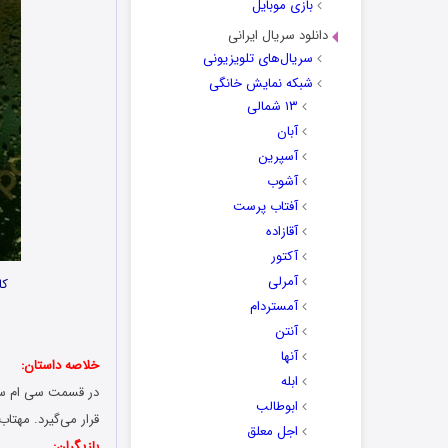
بازی موبایل
دانلود سریال ایرانی
سریال‌های تلویزیونی
شبکه نمایش خانگی
۱۳ شمالی
آبان
آسپرین
آشوب
آفتاب پرست
آقازاده
آکتور
آمرلی
کا
آمستردام
آنتن
آنها
خلاصه داستان:
ابله
در قسمت سی ام سری
ابوطالب
قرار می‌گیرد. مهتا
اجل معلق
بازیگران: