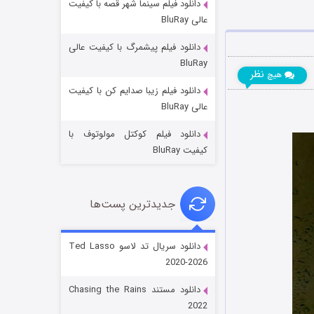
دانلود فیلم سینما شهر قصه با کیفیت
عالی BluRay
دانلود فیلم پیشمرگ با کیفیت عالی
BluRay
نظر
هیچ
دانلود فیلم زیبا صدایم کن با کیفیت
جادوگری در مغولستان
عالی BluRay
۱۴ (زیرنویس)
قسمت
منتشر شد
دانلود فیلم کوکتل مولوتوف با
کیفیت BluRay
جدیدترین پست‌ها
دانلود سریال تد لاسو Ted Lasso
2020-2026
باب اسفنجی فصل ۱۷
دانلود مستند Chasing the Rains
۶ (زیرنویس)
قسمت
منتشر شد
2022