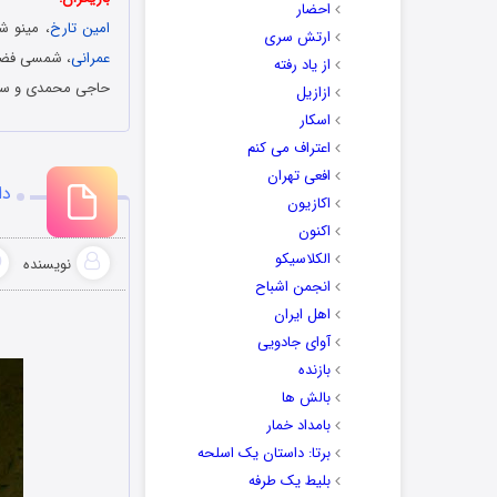
احضار
امین تارخ
، مینو ش
ارتش سری
عمرانی
، شمسی فضل 
از یاد رفته
حاجی محمدی و سا
ازازیل
اسکار
اعتراف می کنم
افعی تهران
دانل
اکازیون
اکنون
الکلاسیکو
نویسنده
انجمن اشباح
اهل ایران
آوای جادویی
بازنده
بالش ها
بامداد خمار
برتا: داستان یک اسلحه
بلیط یک‌‌ طرفه