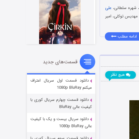
 شهره سلطانی،
علی
 مهدیس توکلی، امیر
ادامه مطلب
قسمت‌های جدید
سریال زشت
۲ (زیرنویس)
قسمت
منتشر شد
نظر
هیچ
دانلود قسمت اول سریال اعتراف
میکنم 1080p BluRay
دانلود قسمت چهارم سریال کوری با
کیفیت عالی BluRay
دانلود سریال بیست و یک با کیفیت
عالی 1080p BluRay
دانلود قسمت سوم سریال کوری با