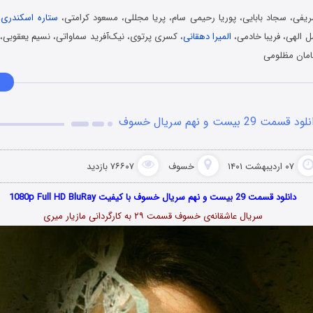
ریفی، سجاد بابایی، پوریا رحیمی سام، پریا مجللی، مسعود کرامتی،
ستاره اسکندری
،
الهی، فریبا خادمی،
المیرا دهقانی
، کسری پرتوی، نیک‌آفرید سماواتی، نسیم یعقوبی،
مان مظلومی
ود قسمت 29 بیست و نهم سریال خسوف
۰۷ اردیبهشت ۱۴۰۱
خسوف
۷۶۶۰۷ بازدید
دانلود قسمت 29 بیست و نهم سریال خسوف با کیفیت 1080p Full HD BluRay
سریال عاشقانه‌ی خسوف قسمت ۲۹ به کارگردانی مازیار میری