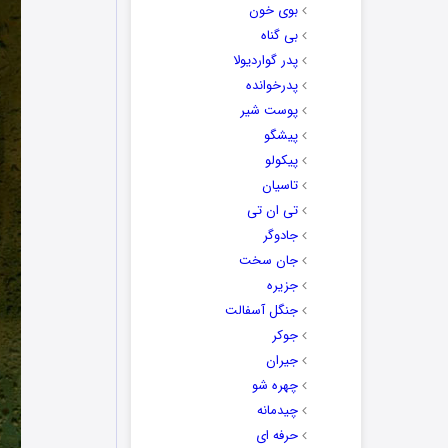
بوی خون
بی گناه
پدر گواردیولا
پدرخوانده
پوست شیر
پیشگو
پیکولو
تاسیان
تی ان تی
جادوگر
جان سخت
جزیره
جنگل آسفالت
جوکر
جیران
چهره شو
چیدمانه
حرفه ای