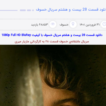
د قسمت 28 بیست و هشتم سریال خسوف
۳۱ فروردین ۱۴۰۱
خسوف
۶۸۸۵۳ بازدید
دانلود قسمت 28 بیست و هشتم سریال خسوف با کیفیت 1080p Full HD BluRay
سریال عاشقانه‌ی خسوف قسمت ۲۸ به کارگردانی مازیار میری