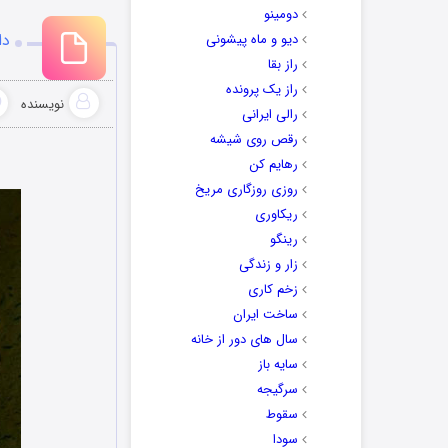
دومینو
دانلو
دیو و ماه پیشونی
راز بقا
راز یک پرونده
نویسنده
رالی ایرانی
رقص روی شیشه
رهایم کن
روزی روزگاری مریخ
ریکاوری
رینگو
زار و زندگی
زخم کاری
ساخت ایران
سال های دور از خانه
سایه باز
سرگیجه
سقوط
سودا