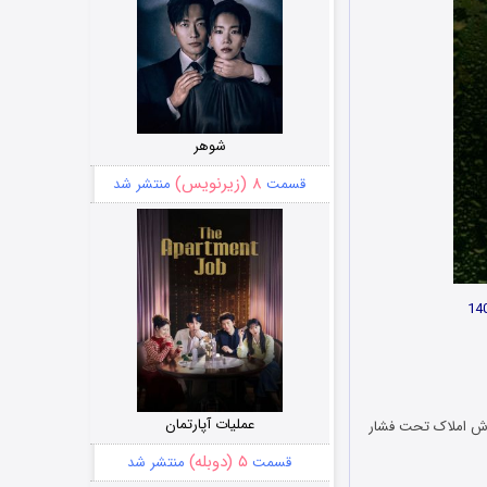
شوهر
۸ (زیرنویس)
قسمت
منتشر شد
عملیات آپارتمان
روش املاک تحت فشار
۵ (دوبله)
قسمت
منتشر شد