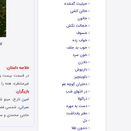
حیثیت گمشده
خائن کشی
خاتون
خجالت نکش
خسوف
خواب زده
کا
خوب بد جلف
خون سرد
دادزن
خلاصه داستان:
داریوش
در قسمت بیست و نه
داوینچیز
غیرمنتظره‌، همه را 
دختران کوچه غم
در انتهای شب
بازیگران:
دراکولا
امین تارخ
، مینو ش
دست به مهره
عمرانی
، شمسی فضل 
دفتر یادداشت
حاجی محمدی و سا
دل
دندون طلا