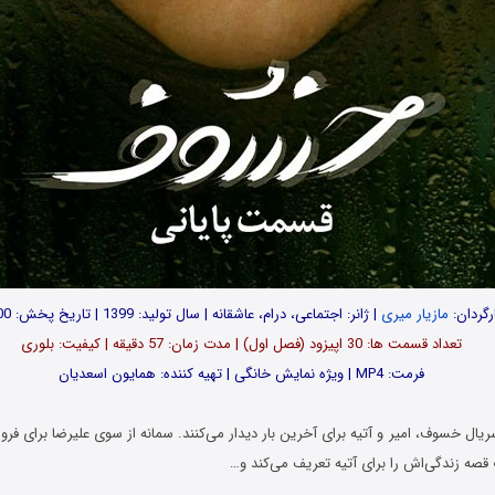
رگردان:
مازیار میری
| ژانر: اجتماعی، درام، عاشقانه | سال تولید: 1399 | تاریخ پخش: 1400
تعداد قسمت ها: 30 اپیزود (فصل اول) | مدت زمان: 57 دقیقه | کیفیت: بلوری
فرمت: MP4 | ویژه نمایش خانگی | تهیه کننده: همایون اسعدیان
ال خسوف، امیر و آتیه برای آخرین بار دیدار می‌کنند. سمانه از سوی علیرضا برای ف
ب قصه زندگی‌اش را برای آتیه تعریف می‌کند و…