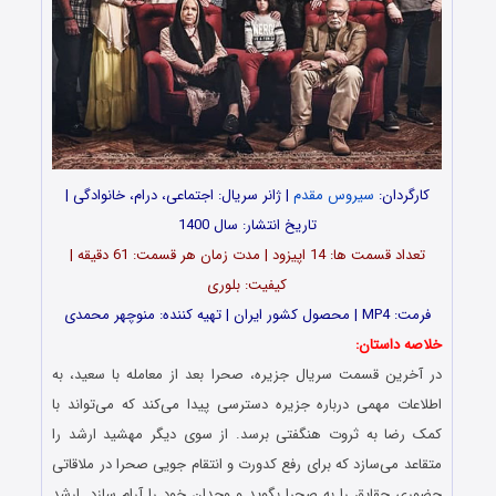
کارگردان:
سیروس مقدم
| ژانر سریال: اجتماعی، درام، خانوادگی |
تاریخ انتشار: سال 1400
تعداد قسمت ها: 14 اپیزود | مدت زمان هر قسمت: 61 دقیقه |
کیفیت: بلوری
فرمت: MP4 | محصول کشور ایران | تهیه کننده: منوچهر محمدی
خلاصه داستان:
در آخرین قسمت سریال جزیره، صحرا بعد از معامله با سعید، به
اطلاعات مهمی درباره جزیره دسترسی پیدا می‌کند که می‌تواند با
کمک رضا به ثروت هنگفتی برسد. از سوی دیگر مهشید ارشد را
متقاعد می‌سازد که برای رفع کدورت و انتقام جویی صحرا در ملاقاتی
حضوری حقایق را به صحرا بگوید و وجدان خود را آرام سازد. ارشد