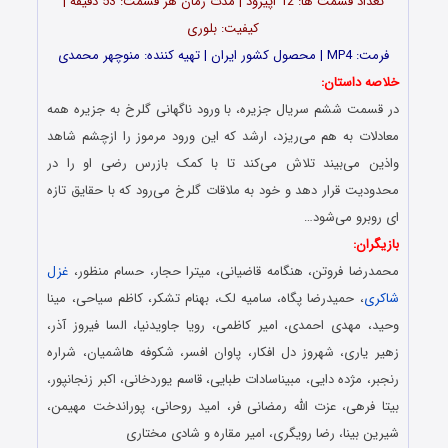
تعداد قسمت ها: 12 اپیزود | مدت زمان هر قسمت: 53 دقیقه |
کیفیت: بلوری
فرمت: MP4 | محصول کشور ایران | تهیه کننده: منوچهر محمدی
خلاصه داستان:
در قسمت ششم سریال جزیره، با ورود ناگهانی گلرخ به جزیره همه
معادلات به هم می‌ریزد، ارشد که این ورود مرموز را ازچشم شاهد
واذین می‌بیند تلاش می‌کند تا با کمک بازرس رضی او را در
محدودیت قرار دهد و خود به ملاقات گلرخ می‌رود که با حقایق تازه
ای روبرو می‌شود…
بازیگران:
محمدرضا فروتن، هنگامه قاضیانی، میترا حجار، حسام منظور،
غزل
شاکری
، حمیدرضا پگاه، سامیه لک، بهنام تشکر، کاظم سیاحی، مینا
وحید، مهدی احمدی، امیر کاظمی، رویا جاویدنیا، السا فیروز آذر،
زهیر یاری، شهروز دل افکار، پاوان افسر، شکوفه هاشمیان، شراره
رنجبر، مژده دایی، مبیناسادات طبایی، قاسم یوردخانی، اکبر زنجانپور،
بیتا فرهی، عزت الله رمضانی فر، امید روحانی، پوراندخت مهیمن،
شیرین بینا، رضا رویگری، امیر مقاره و شادی مختاری