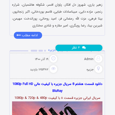
زهیر یاری، شهروز دل افکار، پاوان افسر، شکوفه هاشمیان، شراره
رنجبر، مژده دایی، مبیناسادات طبایی، قاسم یوردخانی، اکبر زنجانپور،
بیتا فرهی، عزت الله رمضانی فر، امید روحانی، پوراندخت مهیمن،
شیرین بینا، رضا رویگری، امیر مقاره و شادی مختاری
ادامه مطلب
نظر
۴
دانلود قسمت 8 هشتم سریال جزیره
Admin
۱۹ آذر ۱۴۰۰
جزیره
۱۲۵۴۸۲ بازدید
دانلود قسمت هشتم 8 سریال جزیره با کیفیت عالی 1080p Full HD
BluRay
سریال ایرانی جزیره قسمت
۸
با کیفیت 1080p & 720p & 480p