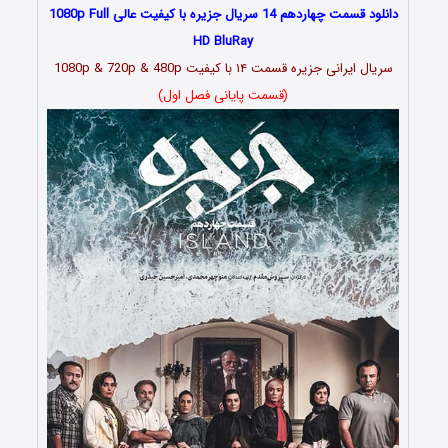
دانلود قسمت چهاردهم 14 سریال جزیره با کیفیت عالی 1080p Full
HD BluRay
سریال ایرانی جزیره قسمت
۱۴
با کیفیت 1080p & 720p & 480p
(قسمت پایانی فصل اول)