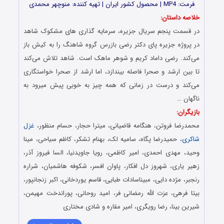
فرمت: MP4 | محصول کشور ایران | تهیه کننده: منوچهر محمدی
خلاصه داستان:
در قسمت پنجم سریال جزیره، سرمایه گذاری های مشکوک شاهد
در پروژه جزیره پای دکتر رضی بازرس گروه شاهنگ را به کیش باز
می‌کند. رضی داماد کریم و شوهر ماهک است. شاهد تلاش می‌کند
تا بین ارشد و صحرا فاصله بیندازد، اما ارشد از صحرا خواستگاری
می‌کند و درست در زمانی که همه چیز به خوبی پیش میرود به
ناگهان …
بازیگران:
محمدرضا فروتن، هنگامه قاضیانی، میترا حجار، حسام منظور،
غزل
شاکری
، حمیدرضا پگاه، سامیه لک، بهنام تشکر، کاظم سیاحی، مینا
وحید، مهدی احمدی، امیر کاظمی، رویا جاویدنیا، السا فیروز آذر،
زهیر یاری، شهروز دل افکار، پاوان افسر، شکوفه هاشمیان، شراره
رنجبر، مژده دایی، مبیناسادات طبایی، قاسم یوردخانی، اکبر زنجانپور،
بیتا فرهی، عزت الله رمضانی فر، امید روحانی، پوراندخت مهیمن،
شیرین بینا، رضا رویگری، امیر مقاره و شادی مختاری