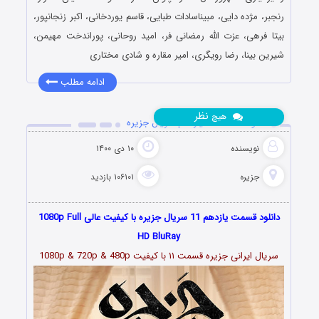
رنجبر، مژده دایی، مبیناسادات طبایی، قاسم یوردخانی، اکبر زنجانپور،
بیتا فرهی، عزت الله رمضانی فر، امید روحانی، پوراندخت مهیمن،
شیرین بینا، رضا رویگری، امیر مقاره و شادی مختاری
ادامه مطلب
نظر
هیچ
دانلود قسمت 11 یازدهم سریال جزیره
نویسنده
۱۰ دی ۱۴۰۰
جزیره
۱۰۶۱۰۱ بازدید
دانلود قسمت یازدهم 11 سریال جزیره با کیفیت عالی 1080p Full
HD BluRay
سریال ایرانی جزیره قسمت
۱۱
با کیفیت 1080p & 720p & 480p