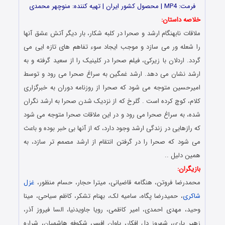
فرمت: MP4 | محصول کشور ایران | تهیه کننده: منوچهر محمدی
خلاصه داستان:
ملاقات نابهنگام ارشد و صحرا در کلبه شکار، بار دیگر آتش عشق آنها
را شعله ور می سازد و موجب ایجاد سوء تفاهم های تازه ایی می
گردد. اردلان با زیرکی، فیلم صحرا در کلینیک را از سعید گرفته و به
ارشد نشان می دهد. ارشد غمگین به سراغ صحرا می رود و توسط
امیرحسین متوجه می شود که صحرا از روزنامه دوران به خبرگزاری
کلام، کوچ کرده است . گلرخ که از نزدیک شدن صحرا به ارشد نگران
شده، به سراغ صحرا می رود و در این ملاقات صحرا متوجه می شود
که رازهایی در زندگی ارشد وجود دارد، که از آنها بی خبر بوده و باعث
می شود که صحرا را در گرفتن انتقام از ارشد مصمم تر سازد، به
همین دلیل ..
بازیگران:
محمدرضا فروتن، هنگامه قاضیانی، میترا حجار، حسام منظور،
غزل
شاکری
، حمیدرضا پگاه، سامیه لک، بهنام تشکر، کاظم سیاحی، مینا
وحید، مهدی احمدی، امیر کاظمی، رویا جاویدنیا، السا فیروز آذر،
زهیر یاری، شهروز دل افکار، پاوان افسر، شکوفه هاشمیان، شراره