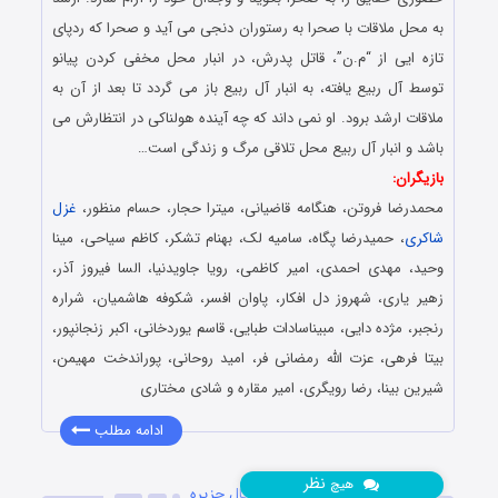
به محل ملاقات با صحرا به رستوران دنجی می آید و صحرا که ردپای
تازه ایی از “م.ن”، قاتل پدرش، در انبار محل مخفی کردن پیانو
توسط آل ربیع یافته، به انبار آل ربیع باز می گردد تا بعد از آن به
ملاقات ارشد برود. او نمی داند که چه آینده هولناکی در انتظارش می
باشد و انبار آل ربیع محل تلاقی مرگ و زندگی است…
بازیگران:
محمدرضا فروتن، هنگامه قاضیانی، میترا حجار، حسام منظور،
غزل
شاکری
، حمیدرضا پگاه، سامیه لک، بهنام تشکر، کاظم سیاحی، مینا
وحید، مهدی احمدی، امیر کاظمی، رویا جاویدنیا، السا فیروز آذر،
زهیر یاری، شهروز دل افکار، پاوان افسر، شکوفه هاشمیان، شراره
رنجبر، مژده دایی، مبیناسادات طبایی، قاسم یوردخانی، اکبر زنجانپور،
بیتا فرهی، عزت الله رمضانی فر، امید روحانی، پوراندخت مهیمن،
شیرین بینا، رضا رویگری، امیر مقاره و شادی مختاری
ادامه مطلب
نظر
هیچ
دانلود قسمت 13 سیزدهم سریال جزیره