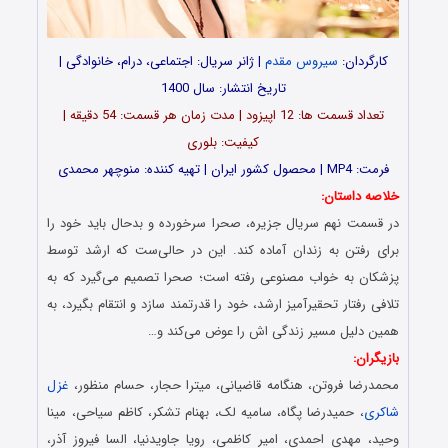
کارگردان:
سیروس مقدم
| ژانر سریال: اجتماعی، درام، خانوادگی |
تاریخ انتشار: سال 1400
تعداد قسمت ها: 12 اپیزود | مدت زمان هر قسمت: 54 دقیقه |
کیفیت: بلوری
فرمت: MP4 | محصول کشور ایران | تهیه کننده: منوچهر محمدی
خلاصه داستان:
در قسمت نهم سریال جزیره، صحرا سرخورده و بدحال باید خود را
برای رفتن به زندان آماده کند. این در حالی‌ست که ارشد توسط
پزشکان به خواب مصنوعی رفته است؛ صحرا تصمیم می‌گیرد که به
تلافی رفتار تحقیر‌آمیز ارشد، خود را قدرتمند سازد و انتقام بگیرد، به
همین دلیل مسیر زندگی اش را عوض می‌کند و…
بازیگران:
محمدرضا فروتن، هنگامه قاضیانی، میترا حجار، حسام منظور،
غزل
شاکری
، حمیدرضا پگاه، سامیه لک، بهنام تشکر، کاظم سیاحی، مینا
وحید، مهدی احمدی، امیر کاظمی، رویا جاویدنیا، السا فیروز آذر،