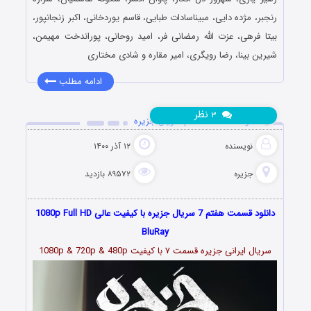
رنجبر، مژده دایی، مبیناسادات طبایی، قاسم یوردخانی، اکبر زنجانپور،
بیتا فرهی، عزت الله رمضانی فر، امید روحانی، پوراندخت مهیمن،
شیرین بینا، رضا رویگری، امیر مقاره و شادی مختاری
ادامه مطلب
نظر
۳
دانلود قسمت 7 هفتم سریال جزیره
نویسنده
۱۲ آذر ۱۴۰۰
جزیره
۸۹۵۷۲ بازدید
دانلود قسمت هفتم 7 سریال جزیره با کیفیت عالی 1080p Full HD
BluRay
سریال ایرانی جزیره قسمت
۷
با کیفیت 1080p & 720p & 480p