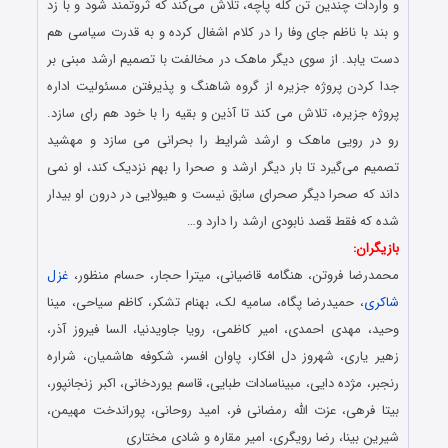
و واردات چندین تن کله پاچه، تلاش می‌کند که ثروتمند شود و با زد
و بند با ناظم جای وفا را در کلام اشغال کرده و به قدرت سیاسی هم
دست یابد. از سوی دیگر ماهک در مخالفت با تصمیم ارشد مبنی بر
جدا کردن پروژه جزیره از گروه شاهنگ و پذیرفتن مسئولیت اداره
پروژه جزیره، تلاش می کند تا آذین و بقیه را با خود هم رای سازد.
رو در رویی ماهک و ارشد شرایط را بحرانی می سازد و مهشید
تصمیم می‌گیرد تا بار دیگر ارشد و صحرا را بهم نزدیک کند، او نمی
داند که صحرا دیگر صحرای سابق نیست و هیولایی در درون او بیدار
شده که فقط قصد نابودی ارشد را دارد و…
بازیگران:
محمدرضا فروتن، هنگامه قاضیانی، میترا حجار، حسام منظور،
غزل
شاکری
، حمیدرضا پگاه، سامیه لک، بهنام تشکر، کاظم سیاحی، مینا
وحید، مهدی احمدی، امیر کاظمی، رویا جاویدنیا، السا فیروز آذر،
زهیر یاری، شهروز دل افکار، پاوان افسر، شکوفه هاشمیان، شراره
رنجبر، مژده دایی، مبیناسادات طبایی، قاسم یوردخانی، اکبر زنجانپور،
بیتا فرهی، عزت الله رمضانی فر، امید روحانی، پوراندخت مهیمن،
شیرین بینا، رضا رویگری، امیر مقاره و شادی مختاری