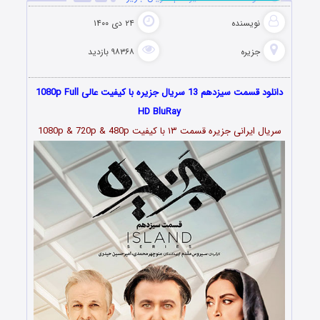
نویسنده
۲۴ دی ۱۴۰۰
جزیره
۹۸۳۶۸ بازدید
دانلود قسمت سیزدهم 13 سریال جزیره با کیفیت عالی 1080p Full
HD BluRay
سریال ایرانی جزیره قسمت
۱۳
با کیفیت 1080p & 720p & 480p