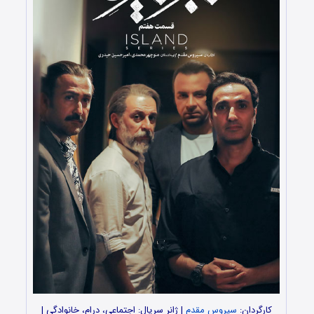
کارگردان:
سیروس مقدم
| ژانر سریال: اجتماعی، درام، خانوادگی |