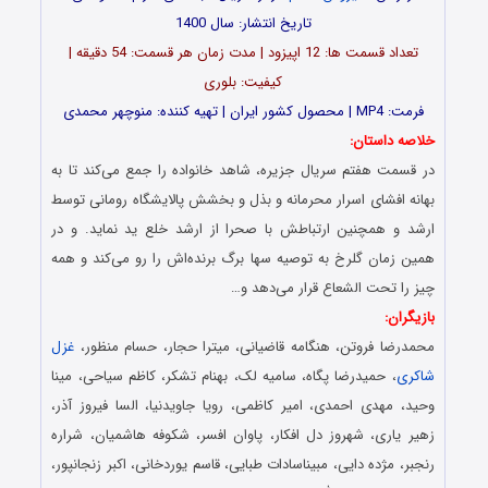
تاریخ انتشار: سال 1400
تعداد قسمت ها: 12 اپیزود | مدت زمان هر قسمت: 54 دقیقه |
کیفیت: بلوری
فرمت: MP4 | محصول کشور ایران | تهیه کننده: منوچهر محمدی
خلاصه داستان:
در قسمت هفتم سریال جزیره، شاهد خانواده را جمع می‌کند تا به
بهانه افشای اسرار محرمانه و بذل و بخشش پالایشگاه رومانی توسط
ارشد و همچنین ارتباطش با صحرا از ارشد خلع ید نماید. و در
همین زمان گلرخ به توصیه سها برگ برنده‌اش را رو می‌کند و همه
چیز را تحت الشعاع قرار می‌دهد و…
بازیگران:
محمدرضا فروتن، هنگامه قاضیانی، میترا حجار، حسام منظور،
غزل
شاکری
، حمیدرضا پگاه، سامیه لک، بهنام تشکر، کاظم سیاحی، مینا
وحید، مهدی احمدی، امیر کاظمی، رویا جاویدنیا، السا فیروز آذر،
زهیر یاری، شهروز دل افکار، پاوان افسر، شکوفه هاشمیان، شراره
رنجبر، مژده دایی، مبیناسادات طبایی، قاسم یوردخانی، اکبر زنجانپور،