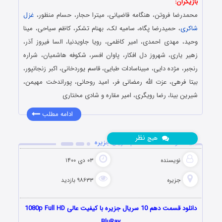
بازیگران:
محمدرضا فروتن، هنگامه قاضیانی، میترا حجار، حسام منظور،
غزل
شاکری
، حمیدرضا پگاه، سامیه لک، بهنام تشکر، کاظم سیاحی، مینا
وحید، مهدی احمدی، امیر کاظمی، رویا جاویدنیا، السا فیروز آذر،
زهیر یاری، شهروز دل افکار، پاوان افسر، شکوفه هاشمیان، شراره
رنجبر، مژده دایی، مبیناسادات طبایی، قاسم یوردخانی، اکبر زنجانپور،
بیتا فرهی، عزت الله رمضانی فر، امید روحانی، پوراندخت مهیمن،
شیرین بینا، رضا رویگری، امیر مقاره و شادی مختاری
ادامه مطلب
نظر
هیچ
دانلود قسمت 10 دهم سریال جزیره
نویسنده
۰۳ دی ۱۴۰۰
جزیره
۹۸۶۳۳ بازدید
دانلود قسمت دهم 10 سریال جزیره با کیفیت عالی 1080p Full HD
BluRay