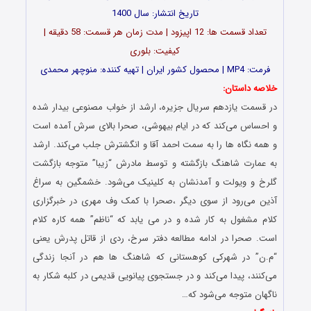
تاریخ انتشار: سال 1400
تعداد قسمت ها: 12 اپیزود | مدت زمان هر قسمت: 58 دقیقه |
کیفیت: بلوری
فرمت: MP4 | محصول کشور ایران | تهیه کننده: منوچهر محمدی
خلاصه داستان:
در قسمت یازدهم سریال جزیره، ارشد از خواب مصنوعی بیدار شده
و احساس می‌کند که در ایام بیهوشی، صحرا بالای سرش آمده است
و همه نگاه ها را به سمت احمد آقا و انگشترش جلب می‌کند. ارشد
به عمارت شاهنگ بازگشته و توسط مادرش “زیبا” متوجه بازگشت
گلرخ و ویولت و آمدنشان به کلینیک می‌شود. خشمگین به سراغ
آذین می‌رود از سوی دیگر ،صحرا با کمک وف مهری در خبرگزاری
کلام مشغول به کار شده و در می یابد که “ناظم” همه کاره کلام
است. صحرا در ادامه مطالعه دفتر سرخ، ردی از قاتل پدرش یعنی
“م.ن” در شهرکی کوهستانی که شاهنگ ها هم در آنجا زندگی
می‌کنند، پیدا می‌کند و در جستجوی پیانویی قدیمی در کلبه شکار به
ناگهان متوجه می‌شود که…