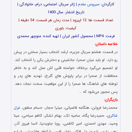
کارگردان:
سیروس مقدم
| ژانر سریال: اجتماعی، درام، خانوادگی |
تاریخ انتشار: سال 1400
تعداد قسمت ها: 12 اپیزود | مدت زمان هر قسمت: 54 دقیقه |
کیفیت: بلوری
فرمت: MP4 | محصول کشور ایران | تهیه کننده: منوچهر محمدی
خلاصه داستان:
در قسمت هشتم سریال جزیره، ارشد انتخاب بسیار سختی در پیش
رو دارد. او باید میان صحرا، جانشینی و دخترش یکی را انتخاب کند.
او تصمیم می‌گیرد برخلاف خواسته قلبی اش عمل کند و به خاطر
محافظت از صحرا در برابر پاپوش های گلرخ، تهدید های پدر و
توطئه های شاهنگ ها صحرا را از این موقعیت سخت نجات دهد.
پس مجبور می‌شود که …
بازیگران:
محمدرضا فروتن، هنگامه قاضیانی، میترا حجار، حسام منظور،
غزل
شاکری
، حمیدرضا پگاه، سامیه لک، بهنام تشکر، کاظم سیاحی، مینا
وحید، مهدی احمدی، امیر کاظمی، رویا جاویدنیا، السا فیروز آذر،
زهیر یاری، شهروز دل افکار، پاوان افسر، شکوفه هاشمیان، شراره