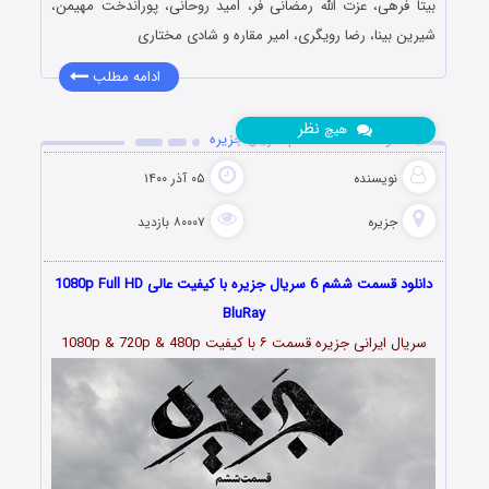
بیتا فرهی، عزت الله رمضانی فر، امید روحانی، پوراندخت مهیمن،
شیرین بینا، رضا رویگری، امیر مقاره و شادی مختاری
ادامه مطلب
نظر
هیچ
دانلود قسمت 6 ششم سریال جزیره
نویسنده
۰۵ آذر ۱۴۰۰
جزیره
۸۰۰۰۷ بازدید
دانلود قسمت ششم 6 سریال جزیره با کیفیت عالی 1080p Full HD
BluRay
سریال ایرانی جزیره قسمت
۶
با کیفیت 1080p & 720p & 480p