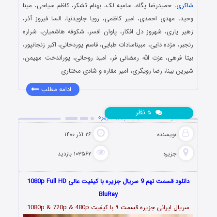
شاکری
، حمیدرضا پگاه، سامیه لک، بهنام تشکر، کاظم سیاحی، مینا
وحید، مهدی احمدی، امیر کاظمی، رویا جاویدنیا، السا فیروز آذر،
زهیر یاری، شهروز دل افکار، پاوان افسر، شکوفه هاشمیان، شراره
رنجبر، مژده دایی، مبیناسادات طبایی، قاسم یوردخانی، اکبر زنجانپور،
بیتا فرهی، عزت الله رمضانی فر، امید روحانی، پوراندخت مهیمن،
شیرین بینا، رضا رویگری، امیر مقاره و شادی مختاری
ادامه مطلب
نظر
۵
دانلود قسمت 9 نهم سریال جزیره
نویسنده
۲۶ آذر ۱۴۰۰
جزیره
۱۰۳۵۶۲ بازدید
دانلود قسمت نهم 9 سریال جزیره با کیفیت عالی 1080p Full HD
BluRay
سریال ایرانی جزیره قسمت
۹
با کیفیت 1080p & 720p & 480p