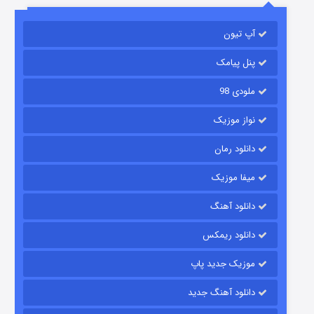
باب اسفنجی فصل ۱۷
آپ تیون
۶ (زیرنویس)
قسمت
منتشر شد
پنل پیامک
ملودی 98
نواز موزیک
دانلود رمان
میفا موزیک
رویایی برای تو
دانلود آهنگ
۱۵ (دوبله)
قسمت
منتشر شد
دانلود ریمکس
موزیک جدید پاپ
دانلود آهنگ جدید