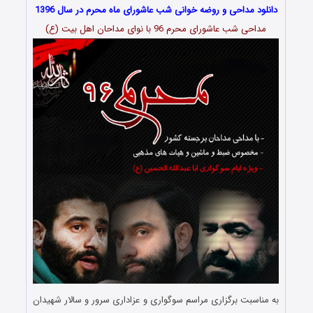
دانلود مداحی و روضه خوانی شب عاشورای ماه محرم در سال 1396
مداحی شب عاشورای محرم 96 با نوای مداحان اهل بیت (ع)
به مناسبت برگزاری مراسم سوگواری و عزاداری سرور و سالار شهیدان