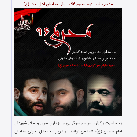
مداحی شب دوم محرم 96 با نوای مداحان اهل بیت (ع)
به مناسبت برگزاری مراسم سوگواری و عزاداری سرور و سالار شهیدان
امام حسین (ع)، شما می توانید در این پست فایل صوتی مداحان