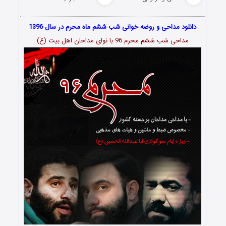
دانلود مداحی و روضه خوانی شب ششم ماه محرم در سال 1396
مداحی شب ششم محرم 96 با نوای مداحان اهل بیت (ع)