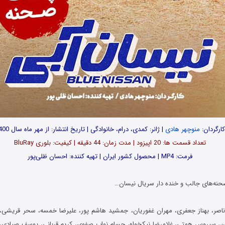
کارگردان:
منوچهر هادی
| ژانر: کمدی، درام، خانوادگی | تاریخ انتشار: از مهر ماه سال 1400
تعداد قسمت ها: 20 اپیزود | مدت زمان: 44 دقیقه | کیفیت: بلوری BluRay
فرمت: MP4 | محصول کشور ایران | تهیه کننده: احسان ظلی‌پور
حنه‌های جالب و خنده دار سریال نیسان…
اصر، بهناز جعفری، مهران غفوریان، جمشید هاشم پور، علیرضا خمسه، سحر قریشی، 
ان، سیروس همتی، غلامرضا نیکخواه، حسام نواب صفوی، کریم قربانی، یوسف صیادی،