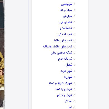
سووشون
سیاه چاله
سیاوش
شام ایرانی
شاهگوش
شب آهنگی
شب های مافیا
شب های مافیا: زودیاک
شبکه مخفی زنان
شریک جرم
شغال
شهر هرت
شهرزاد
شهرک کلیله و دمنه
شوخی با شما
شوخی کردم
صداتو
ضد