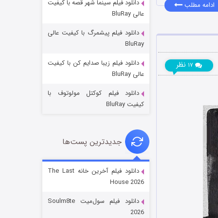
دانلود فیلم سینما شهر قصه با کیفیت
ادامه مطلب
عالی BluRay
دانلود فیلم پیشمرگ با کیفیت عالی
BluRay
دانلود فیلم زیبا صدایم کن با کیفیت
نظر
۱۷
خاندان اژدها فصل ۳
عالی BluRay
۶ (زیرنویس)
قسمت
منتشر شد
دانلود فیلم کوکتل مولوتوف با
کیفیت BluRay
جدیدترین پست‌ها
دانلود فیلم آخرین خانه The Last
House 2026
جادوگری در مغولستان
دانلود فیلم سول‌میت Soulm8te
۱۴ (زیرنویس)
قسمت
منتشر شد
2026