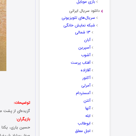
بازی موبایل
دانلود سریال ایرانی
سریال‌های تلویزیونی
شبکه نمایش خانگی
۱۳ شمالی
آبان
آسپرین
آشوب
آفتاب پرست
آقازاده
آکتور
آمرلی
آمستردام
آنتن
توضیحات:
آنها
گزیده‌ای از پشت ص
ابله
بازیگران:
ابوطالب
حسین یاری، یکتا ن
اجل معلق
صفا، بهشاد شریفی