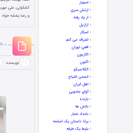
احضار
کشکولی، علی مهربان
ارتش سری
و رضا بنفشه خواه
از یاد رفته
ازازیل
اسکار
اعتراف می کنم
دانل
افعی تهران
اکازیون
اکنون
نویسنده
الکلاسیکو
انجمن اشباح
اهل ایران
آوای جادویی
بازنده
بالش ها
بامداد خمار
برتا: داستان یک اسلحه
بلیط یک‌‌ طرفه