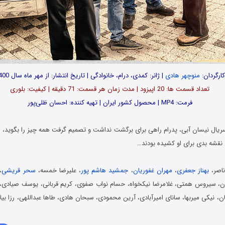
کارگردان:
منوچهر هادی
| ژانر: کمدی، درام، خانوادگی | تاریخ انتشار: از مهر ماه سال 1400
تعداد قسمت ها: 20 اپیزود | مدت زمان هر قسمت: 71 دقیقه | کیفیت: بلوری
فرمت: MP4 | محصول کشور ایران | تهیه کننده: احسان ظلی‌پور
ال نیسان آبی، پدرام راهی برای برگشت نداشت و تصمیم گرفت همه چیز را بگوید، غاف
قشه بدی برای او کشیده بودند…
ناصر،
بهناز جعفری
،
مهران غفوریان
،
جمشید هاشم پور
، علیرضا خمسه،
سحر قریشی
،
ان، سیروس همتی، غلامرضا نیکخواه، حسام نواب صفوی، کریم قربانی، یوسف صیادی،
، نیکی میربها، سانای امیرآبادی، آرین محمودی، سبحان هادی، طاها عبداللهی، رزا بیا