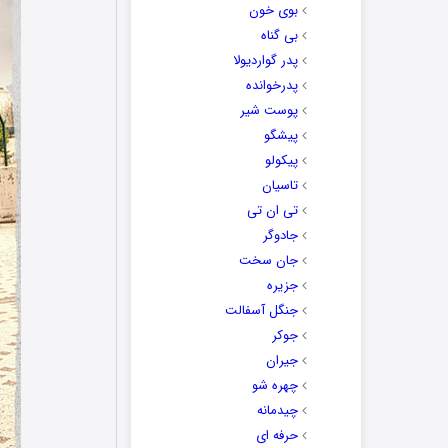
بوی خون
بی گناه
پدر گواردیولا
پدرخوانده
پوست شیر
پیشگو
پیکولو
تاسیان
تی ان تی
جادوگر
جان سخت
جزیره
جنگل آسفالت
جوکر
جیران
چهره شو
چیدمانه
حرفه ای