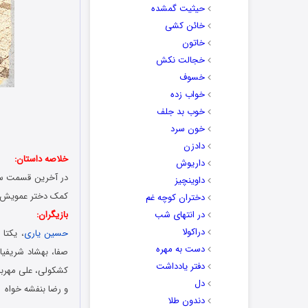
حیثیت گمشده
خائن کشی
خاتون
خجالت نکش
خسوف
خواب زده
خوب بد جلف
خون سرد
دادزن
خلاصه داستان:
داریوش
در آخرین قسمت سری
داوینچیز
کمک دختر عمویش ن
دختران کوچه غم
در انتهای شب
بازیگران:
دراکولا
حسین یاری
، یکتا 
دست به مهره
صفا، بهشاد شریفی
دفتر یادداشت
کشکولی، علی مهربان
دل
و رضا بنفشه خواه
دندون طلا