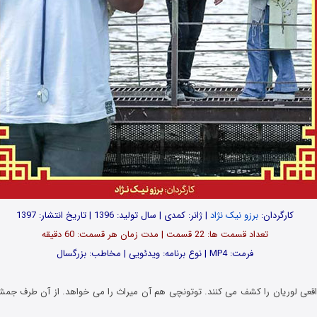
کارگردان:
برزو نیک نژاد
| ژانر: کمدی | سال تولید: 1396 | تاریخ انتشار: 1397
تعداد قسمت ها: 22 قسمت | مدت زمان هر قسمت: 60 دقیقه
فرمت: MP4 | نوع برنامه: ویدئویی | مخاطب: بزرگسال
 واقعی لوریان را کشف می کنند. توتونچی هم آن میراث را می خواهد. از آن طرف جمشی