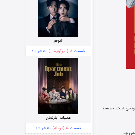
شوهر
۸ (زیرنویس)
قسمت
منتشر شد
وتونچی است. جمشید
عملیات آپارتمان
۵ (دوبله)
قسمت
منتشر شد
تمی و…