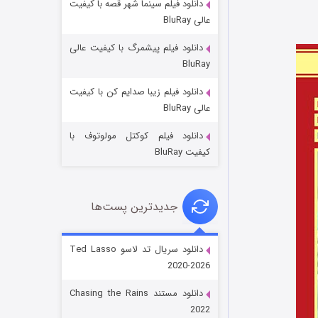
دانلود فیلم سینما شهر قصه با کیفیت
عالی BluRay
دانلود فیلم پیشمرگ با کیفیت عالی
BluRay
دانلود فیلم زیبا صدایم کن با کیفیت
جادوگری در مغولستان
عالی BluRay
۱۴ (زیرنویس)
قسمت
منتشر شد
دانلود فیلم کوکتل مولوتوف با
کیفیت BluRay
جدیدترین پست‌ها
دانلود سریال تد لاسو Ted Lasso
2020-2026
باب اسفنجی فصل ۱۷
دانلود مستند Chasing the Rains
۶ (زیرنویس)
قسمت
منتشر شد
2022