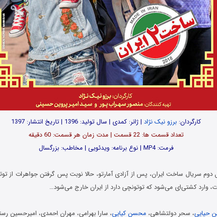
کارگردان:
برزو نیک نژاد
| ژانر: کمدی | سال تولید: 1396 | تاریخ انتشار: 1397
تعداد قسمت ها: 22 قسمت | مدت زمان هر قسمت: 60 دقیقه
فرمت: MP4 | نوع برنامه: ویدئویی | مخاطب: بزرگسال
دوم سریال ساخت ایران، پس از آزادی آمارتو، حالا نوبت پس گرفتن جواهرات از ت
، وارد کشتی‌ای می‌شود که توتونچی دارد از ایران خارج می‌شود…
ن حیایی
، سحر دولتشاهی،
محسن کیایی
، سارا بهرامی، مهران احمدی، امیرحسین رس