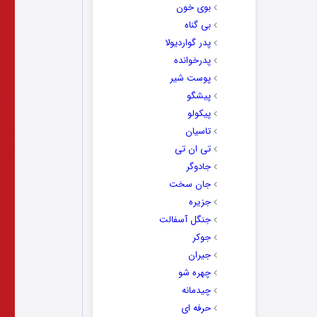
بوی خون
بی گناه
پدر گواردیولا
پدرخوانده
پوست شیر
پیشگو
پیکولو
تاسیان
تی ان تی
جادوگر
جان سخت
جزیره
جنگل آسفالت
جوکر
جیران
چهره شو
چیدمانه
حرفه ای