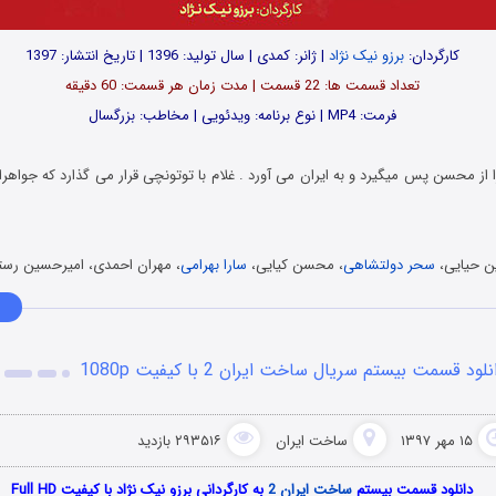
کارگردان:
برزو نیک نژاد
| ژانر: کمدی | سال تولید: 1396 | تاریخ انتشار: 1397
تعداد قسمت ها: 22 قسمت | مدت زمان هر قسمت: 60 دقیقه
فرمت: MP4 | نوع برنامه: ویدئویی | مخاطب: بزرگسال
از محسن پس میگیرد و به ایران می آورد . غلام با توتونچی قرار می گذارد که جواهر
ین حیایی،
سحر دولتشاهی
، محسن کیایی،
سارا بهرامی
، مهران احمدی، امیرحسین رس
نلود قسمت بیستم سریال ساخت ایران 2 با کیفیت 1080p
۱۵ مهر ۱۳۹۷
ساخت ایران
۲۹۳۵۱۶ بازدید
دانلود قسمت بیستم
ساخت ایران 2
به کارگردانی برزو نیک نژاد با کیفیت Full HD