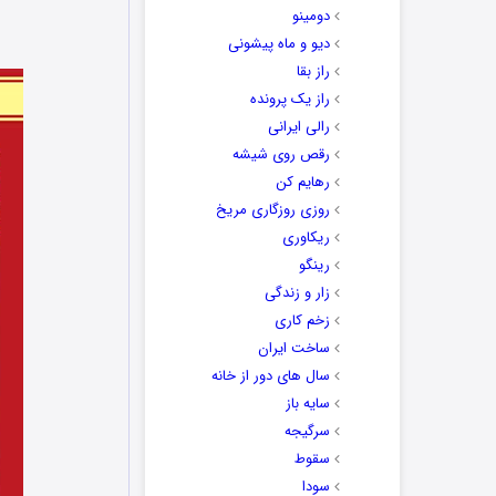
دومینو
دیو و ماه پیشونی
راز بقا
راز یک پرونده
رالی ایرانی
رقص روی شیشه
رهایم کن
روزی روزگاری مریخ
ریکاوری
رینگو
زار و زندگی
زخم کاری
ساخت ایران
سال های دور از خانه
سایه باز
سرگیجه
سقوط
سودا