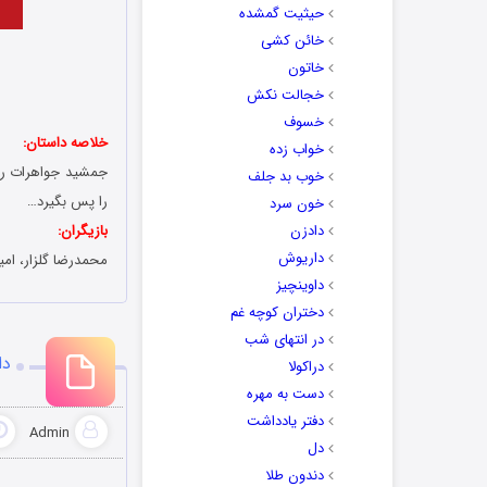
حیثیت گمشده
خائن کشی
خاتون
خجالت نکش
خسوف
خلاصه داستان:
خواب زده
جمشید جواهرات را 
خوب بد جلف
را پس بگیرد…
خون سرد
دادزن
بازیگران:
داریوش
محمدرضا گلزار، ام
داوینچیز
دختران کوچه غم
در انتهای شب
دا
دراکولا
دست به مهره
دفتر یادداشت
Admin
دل
دندون طلا