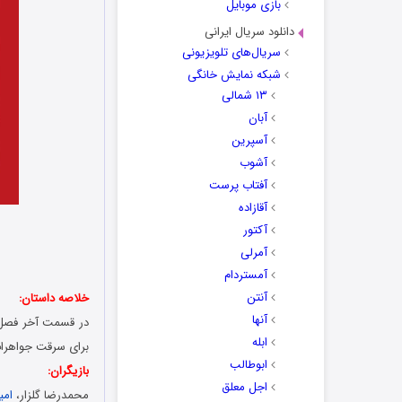
بازی موبایل
دانلود سریال ایرانی
سریال‌های تلویزیونی
شبکه نمایش خانگی
۱۳ شمالی
آبان
آسپرین
آشوب
آفتاب پرست
آقازاده
آکتور
آمرلی
آمستردام
آنتن
خلاصه داستان:
آنها
در قسمت آخر فصل 
ابله
برای سرقت جواهرات
ابوطالب
بازیگران:
اجل معلق
محمدرضا گلزار،
امی