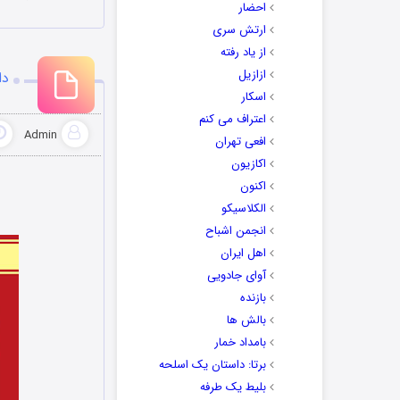
احضار
ارتش سری
از یاد رفته
ازازیل
دا
اسکار
اعتراف می کنم
Admin
افعی تهران
اکازیون
اکنون
الکلاسیکو
انجمن اشباح
اهل ایران
آوای جادویی
بازنده
بالش ها
بامداد خمار
برتا: داستان یک اسلحه
بلیط یک‌‌ طرفه