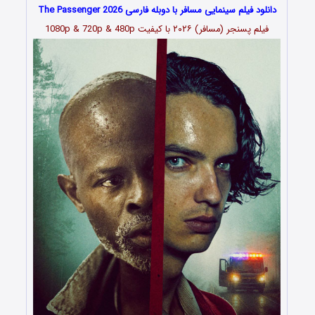
دانلود فیلم سینمایی مسافر با دوبله فارسی The Passenger 2026
فیلم پسنجر (مسافر) ۲۰۲۶ با کیفیت 1080p & 720p & 480p