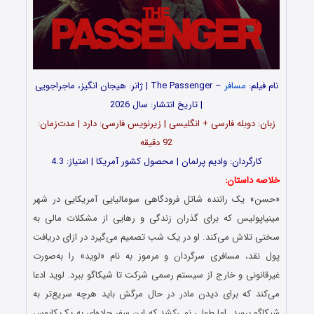
نام فیلم:
مسافر
– The Passenger | ژانر: هیجان انگیز، ماجراجویی
| تاریخ انتشار: سال 2026
زبان: دوبله فارسی + انگلیسی | زیرنویس فارسی: دارد | مدت‌زمان:
92 دقیقه
کارگردان: وادیم پرلمان | محصول کشور آمریکا | امتیاز: 4.3
خلاصه داستان:
«حسن» یک راننده شاتل فرودگاهی سومالیایی آمریکایی در شهر
مینیاپولیس که برای گذران زندگی و رهایی از مشکلات مالی به
سختی تلاش می‌کند. او در یک شب تصمیم می‌گیرد در ازای دریافت
پول نقد، مسافری سرگردان و مرموز به نام «لوید» را به‌صورت
غیرقانونی و خارج از سیستم رسمی شرکت تا شیکاگو ببرد. لوید ادعا
می‌کند که برای دیدن مادر در حال مرگش باید هرچه سریع‌تر به
شیکاگو برسد. اما طولی نمی‌کشد که این سفر جاده‌ای به یک کابوس