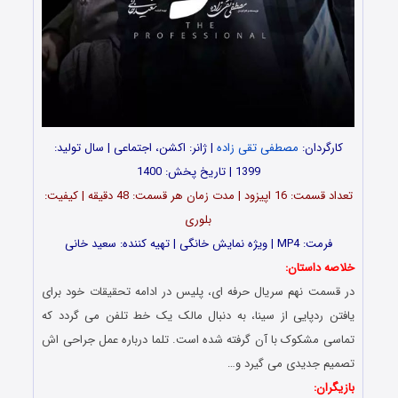
کارگردان:
مصطفی تقی زاده
| ژانر: اکشن، اجتماعی | سال تولید:
1399 | تاریخ پخش: 1400
تعداد قسمت: 16 اپیزود | مدت زمان هر قسمت: 48 دقیقه | کیفیت:
بلوری
فرمت: MP4 | ویژه نمایش خانگی | تهیه کننده: سعید خانی
خلاصه داستان:
در قسمت نهم سریال حرفه ای، پلیس در ادامه تحقیقات خود برای
یافتن ردپایی از سینا، به دنبال مالک یک خط تلفن می گردد که
تماسی مشکوک با آن گرفته شده است. تلما درباره عمل جراحی اش
تصمیم جدیدی می گیرد و…
بازیگران: