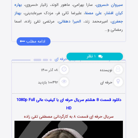
سیروان خسروی
، سارا بهرامی، ماهور الوند، زانیار خسروی،
بهاره
کیان افشار
،
علی مصفا
، علیرضا ثانی فر، مزدک میرعابدینی،
بهناز
جعفری
، امیرمحمد زند،
المیرا دهقانی
، مرتضی تقی زاده، اسما
رمضانی و…
ادامه مطلب
نظر
۱
دانلود قسمت 8 هشتم سریال حرفه ای
نویسنده
۰۸ آذر ۱۴۰۰
حرفه ای
۱۰۰۴۹۲ بازدید
دانلود قسمت 8 هشتم سریال حرفه ای با کیفیت عالی 1080p Full
HD
سریال حرفه ای قسمت ۸ به کارگردانی مصطفی تقی زاده