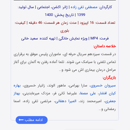
کارگردان:
مصطفی تقی زاده
| ژانر: اکشن، اجتماعی | سال تولید:
1399 | تاریخ پخش: 1400
تعداد قسمت: 16 اپیزود | مدت زمان هر قسمت: 46 دقیقه | کیفیت:
بلوری
فرمت: MP4 | ویژه نمایش خانگی | تهیه کننده: سعید خانی
خلاصه داستان:
در قسمت سیزدهم سریال حرفه ای، ماموران پلیس موفق به برقراری
تماس تلفنی با سیامک می شوند. تلما آماده رفتن به آلمان برای آغاز
مراحل درمان بیماری اش می شود و…
بازیگران:
سیروان خسروی
، سارا بهرامی، ماهور الوند، زانیار خسروی،
بهاره
کیان افشار
،
علی مصفا
، علیرضا ثانی فر، مزدک میرعابدینی،
بهناز
جعفری
، امیرمحمد زند،
المیرا دهقانی
، مرتضی تقی زاده، اسما
رمضانی و…
ادامه مطلب