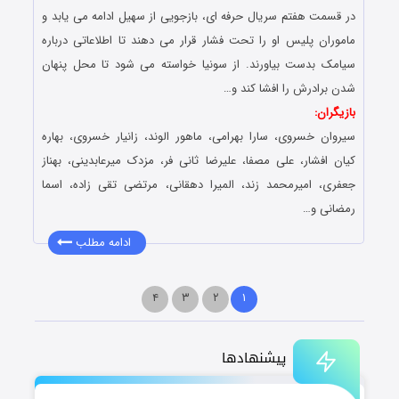
در قسمت هفتم سریال حرفه ای، بازجویی از سهیل ادامه می یابد و
ماموران پلیس او را تحت فشار قرار می دهند تا اطلاعاتی درباره
سیامک بدست بیاورند. از سونیا خواسته می شود تا محل پنهان
شدن برادرش را افشا کند و…
بازیگران:
سیروان خسروی، سارا بهرامی، ماهور الوند، زانیار خسروی، بهاره
کیان افشار، علی مصفا، علیرضا ثانی فر، مزدک میرعابدینی، بهناز
جعفری، امیرمحمد زند، المیرا دهقانی، مرتضی تقی زاده، اسما
رمضانی و…
ادامه مطلب
۴
۳
۲
۱
پیشنهادها