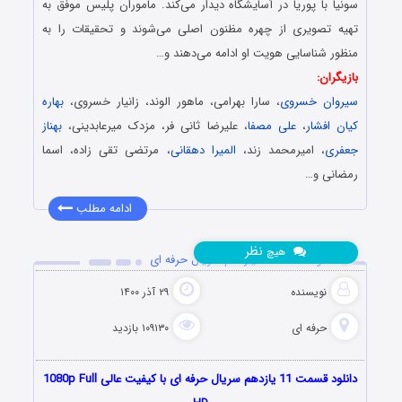
سونیا با پوریا در آسایشگاه دیدار می‌کند. ماموران پلیس موفق به
تهیه تصویری از چهره مظنون اصلی می‌شوند و تحقیقات را به
منظور شناسایی هویت او ادامه می‌دهند و…
بازیگران:
سیروان خسروی
، سارا بهرامی، ماهور الوند، زانیار خسروی،
بهاره
کیان افشار
،
علی مصفا
، علیرضا ثانی فر، مزدک میرعابدینی،
بهناز
جعفری
، امیرمحمد زند،
المیرا دهقانی
، مرتضی تقی زاده، اسما
رمضانی و…
ادامه مطلب
نظر
هیچ
دانلود قسمت 11 یازدهم سریال حرفه ای
نویسنده
۲۹ آذر ۱۴۰۰
حرفه ای
۱۰۹۱۳۰ بازدید
دانلود قسمت 11 یازدهم سریال حرفه ای با کیفیت عالی 1080p Full