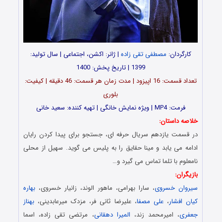
کارگردان:
مصطفی تقی زاده
| ژانر: اکشن، اجتماعی | سال تولید:
1399 | تاریخ پخش: 1400
تعداد قسمت: 16 اپیزود | مدت زمان هر قسمت: 46 دقیقه | کیفیت:
بلوری
فرمت: MP4 | ویژه نمایش خانگی | تهیه کننده: سعید خانی
خلاصه داستان:
در قسمت یازدهم سریال حرفه ای، جستجو برای پیدا کردن رایان
ادامه می یابد و مینا حقایق را به پلیس می گوید. سهیل از محلی
نامعلوم با تلما تماس می گیرد و…
بازیگران:
سیروان خسروی
، سارا بهرامی، ماهور الوند، زانیار خسروی،
بهاره
کیان افشار
،
علی مصفا
، علیرضا ثانی فر، مزدک میرعابدینی،
بهناز
جعفری
، امیرمحمد زند،
المیرا دهقانی
، مرتضی تقی زاده، اسما