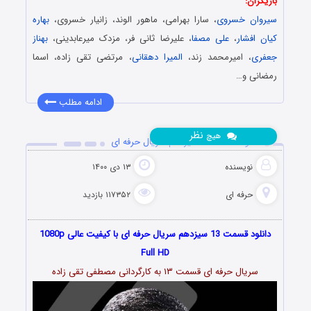
بازیگران:
سیروان خسروی
، سارا بهرامی، ماهور الوند، زانیار خسروی،
بهاره
کیان افشار
،
علی مصفا
، علیرضا ثانی فر، مزدک میرعابدینی،
بهناز
جعفری
، امیرمحمد زند،
المیرا دهقانی
، مرتضی تقی زاده، اسما
رمضانی و…
ادامه مطلب
نظر
هیچ
دانلود قسمت 13 سیزدهم سریال حرفه ای
نویسنده
۱۳ دی ۱۴۰۰
حرفه ای
۱۱۷۳۵۲ بازدید
دانلود قسمت 13 سیزدهم سریال حرفه ای با کیفیت عالی 1080p
Full HD
سریال حرفه ای قسمت ۱۳ به کارگردانی مصطفی تقی زاده