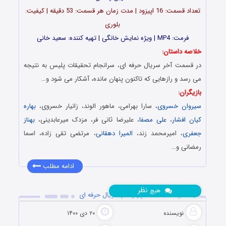
تعداد قسمت: 16 اپیزود | مدت زمان هر قسمت: 53 دقیقه | کیفیت:
بلوری
فرمت: MP4 | ویژه نمایش خانگی | تهیه کننده: سعید خانی
خلاصه داستان:
در قسمت آخر سریال حرفه ای، سرانجام تحقیقات پلیس به نتیجه
می رسد و رازهایی که تاکنون پنهان مانده، آشکار می شود و…
بازیگران:
سیروان خسروی
، سارا بهرامی، ماهور الوند، زانیار خسروی،
بهاره
کیان افشار
،
علی مصفا
، علیرضا ثانی فر، مزدک میرعابدینی،
بهناز
جعفری
، امیرمحمد زند،
المیرا دهقانی
، مرتضی تقی زاده، اسما
رمضانی و…
ادامه مطلب
نظر
هیچ
دانلود قسمت 14 چهاردهم سریال حرفه ای
نویسنده
۲۰ دی ۱۴۰۰