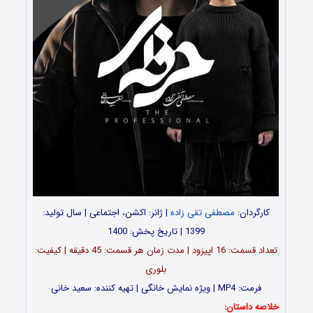
کارگردان:
مصطفی تقی زاده
| ژانر: اکشن، اجتماعی | سال تولید:
1399 | تاریخ پخش: 1400
تعداد قسمت: 16 اپیزود | مدت زمان هر قسمت: 45 دقیقه | کیفیت:
بلوری
فرمت: MP4 | ویژه نمایش خانگی | تهیه کننده: سعید خانی
خلاصه داستان: