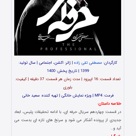
کارگردان:
مصطفی تقی زاده
| ژانر: اکشن، اجتماعی | سال تولید:
1399 | تاریخ پخش: 1400
تعداد قسمت: 16 اپیزود | مدت زمان هر قسمت: 37 دقیقه | کیفیت:
بلوری
فرمت: MP4 | ویژه نمایش خانگی | تهیه کننده: سعید خانی
خلاصه داستان:
در قسمت چهاردهم سریال حرفه ای، با ادامه تحقیقات پلیس، ابعاد
جدیدی از پرونده آشکار می شود و سرنخ های تازه ای بدست می
آید و…