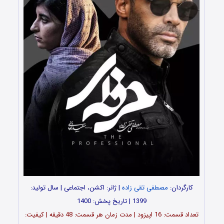
کارگردان:
مصطفی تقی زاده
| ژانر: اکشن، اجتماعی | سال تولید:
1399 | تاریخ پخش: 1400
تعداد قسمت: 16 اپیزود | مدت زمان هر قسمت: 48 دقیقه | کیفیت: