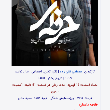
کارگردان:
مصطفی تقی زاده
| ژانر: اکشن، اجتماعی | سال تولید:
1399 | تاریخ پخش: 1400
تعداد قسمت: 16 اپیزود | مدت زمان هر قسمت: 51 دقیقه | کیفیت:
بلوری
فرمت: MP4 | ویژه نمایش خانگی | تهیه کننده: سعید خانی
خلاصه داستان: