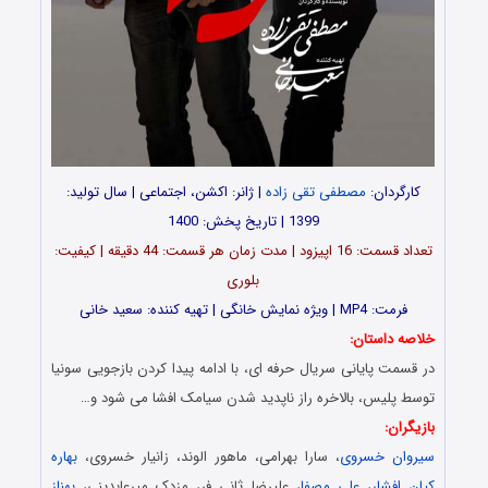
کارگردان:
مصطفی تقی زاده
| ژانر: اکشن، اجتماعی | سال تولید:
1399 | تاریخ پخش: 1400
تعداد قسمت: 16 اپیزود | مدت زمان هر قسمت: 44 دقیقه | کیفیت:
بلوری
فرمت: MP4 | ویژه نمایش خانگی | تهیه کننده: سعید خانی
خلاصه داستان:
در قسمت پایانی سریال حرفه ای، با ادامه پیدا کردن بازجویی سونیا
توسط پلیس، بالاخره راز ناپدید شدن سیامک افشا می شود و…
بازیگران:
سیروان خسروی
، سارا بهرامی، ماهور الوند، زانیار خسروی،
بهاره
کیان افشار
،
علی مصفا
، علیرضا ثانی فر، مزدک میرعابدینی،
بهناز