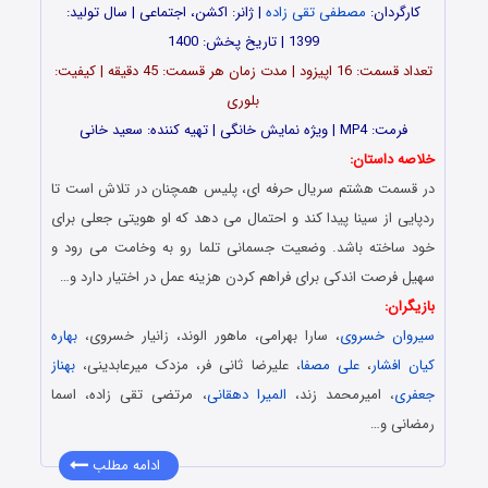
کارگردان:
مصطفی تقی زاده
| ژانر: اکشن، اجتماعی | سال تولید:
1399 | تاریخ پخش: 1400
تعداد قسمت: 16 اپیزود | مدت زمان هر قسمت: 45 دقیقه | کیفیت:
بلوری
فرمت: MP4 | ویژه نمایش خانگی | تهیه کننده: سعید خانی
خلاصه داستان:
در قسمت هشتم سریال حرفه ای، پلیس همچنان در تلاش است تا
ردپایی از سینا پیدا کند و احتمال می دهد که او هویتی جعلی برای
خود ساخته باشد. وضعیت جسمانی تلما رو به وخامت می رود و
سهیل فرصت اندکی برای فراهم کردن هزینه عمل در اختیار دارد و…
بازیگران:
سیروان خسروی
، سارا بهرامی، ماهور الوند، زانیار خسروی،
بهاره
کیان افشار
،
علی مصفا
، علیرضا ثانی فر، مزدک میرعابدینی،
بهناز
جعفری
، امیرمحمد زند،
المیرا دهقانی
، مرتضی تقی زاده، اسما
رمضانی و…
ادامه مطلب