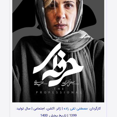
کارگردان:
مصطفی تقی زاده
| ژانر: اکشن، اجتماعی | سال تولید:
1399 | تاریخ پخش: 1400