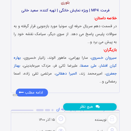
بلوری
فرمت: MP4 | ویژه نمایش خانگی | تهیه کننده: سعید خانی
خلاصه داستان:
در قسمت دهم سریال حرفه ای، سونیا مورد بازجویی قرار گرفته و به
سوالات پلیس پاسخ می دهد. از سوی دیگر، سیامک نقشه خود را
به پیش می برد و…
بازیگران:
سیروان خسروی
، سارا بهرامی، ماهور الوند، زانیار خسروی،
بهاره
کیان افشار
،
علی مصفا
، علیرضا ثانی فر، مزدک میرعابدینی،
بهناز
جعفری
، امیرمحمد زند،
المیرا دهقانی
، مرتضی تقی زاده، اسما
رمضانی و…
ادامه مطلب
نظر
هیچ
دانلود قسمت 9 نهم سریال حرفه ای
نویسنده
۱۵ آذر ۱۴۰۰