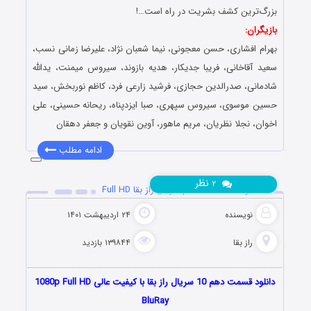
بزرگ‌ترین کشف بشریت در راه است…!
بازیگران:
بهرام افشاری، حسن معجونی، نیما شعبان نژاد، علیرضا زمانی نسب،
سعید آقاخانی، فریبا جدیکار، هدیه بازوند، سیروس میمنت، یدالله
شادمانی، صدرالدین حجازی، فرشید زارعی فرد، کاظم نوربخش، سید
حسین موسوی، سیروس سپهری، صبا ایزدپناه، ریحانه حسینی، علی
اخوان، نجلا نظریان، مریم ماهور، آوین نقویان و جعفر دهقان
ادامه مطلب
نظر
۲
دانلود قسمت 10 دهم سریال راز بقا Full HD
نویسنده
۲۴ اردیبهشت ۱۴۰۱
راز بقا
۱۳۹۸۴۴ بازدید
دانلود قسمت دهم 10 سریال راز بقا با کیفیت عالی 1080p Full HD
BluRay