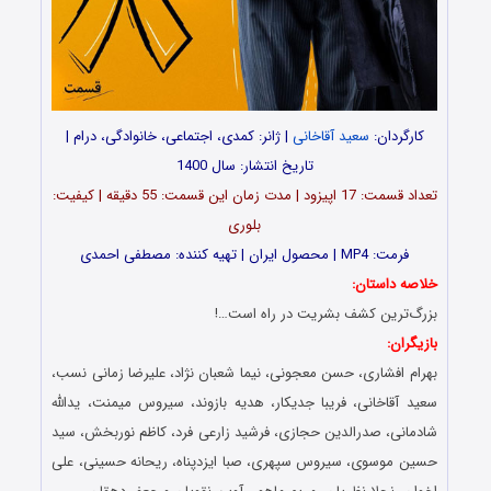
کارگردان:
سعید آقاخانی
| ژانر: کمدی، اجتماعی، خانوادگی، درام |
تاریخ انتشار: سال 1400
تعداد قسمت: 17 اپیزود | مدت زمان این قسمت: 55 دقیقه | کیفیت:
بلوری
فرمت: MP4 | محصول ایران | تهیه کننده: مصطفی احمدی
خلاصه داستان:
بزرگ‌ترین کشف بشریت در راه است…!
بازیگران:
بهرام افشاری، حسن معجونی، نیما شعبان نژاد، علیرضا زمانی نسب،
سعید آقاخانی، فریبا جدیکار، هدیه بازوند، سیروس میمنت، یدالله
شادمانی، صدرالدین حجازی، فرشید زارعی فرد، کاظم نوربخش، سید
حسین موسوی، سیروس سپهری، صبا ایزدپناه، ریحانه حسینی، علی