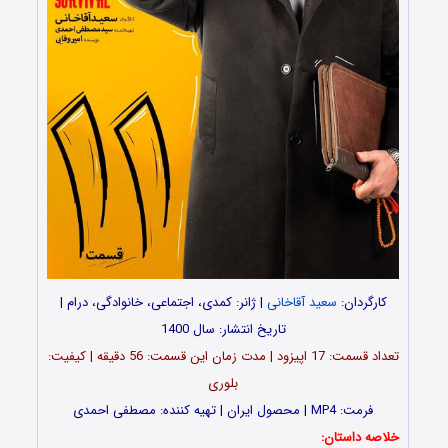
کارگردان:
سعید آقاخانی
| ژانر: کمدی، اجتماعی، خانوادگی، درام |
تاریخ انتشار: سال 1400
تعداد قسمت: 17 اپیزود | مدت زمان این قسمت: 56 دقیقه | کیفیت:
بلوری
فرمت: MP4 | محصول ایران | تهیه کننده: مصطفی احمدی
خلاصه داستان: