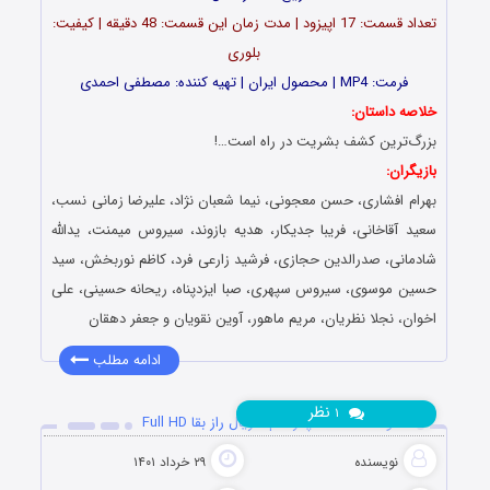
تعداد قسمت: 17 اپیزود | مدت زمان این قسمت: 48 دقیقه | کیفیت:
بلوری
فرمت: MP4 | محصول ایران | تهیه کننده: مصطفی احمدی
خلاصه داستان:
بزرگ‌ترین کشف بشریت در راه است…!
بازیگران:
بهرام افشاری، حسن معجونی، نیما شعبان نژاد، علیرضا زمانی نسب،
سعید آقاخانی، فریبا جدیکار، هدیه بازوند، سیروس میمنت، یدالله
شادمانی، صدرالدین حجازی، فرشید زارعی فرد، کاظم نوربخش، سید
حسین موسوی، سیروس سپهری، صبا ایزدپناه، ریحانه حسینی، علی
اخوان، نجلا نظریان، مریم ماهور، آوین نقویان و جعفر دهقان
ادامه مطلب
نظر
۱
دانلود قسمت 15 پانزدهم سریال راز بقا Full HD
نویسنده
۲۹ خرداد ۱۴۰۱