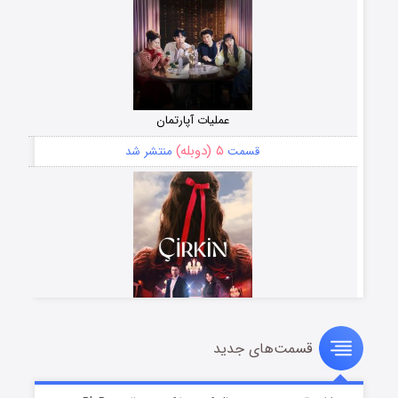
عملیات آپارتمان
۵ (دوبله)
قسمت
منتشر شد
قسمت‌های جدید
سریال زشت
۲ (زیرنویس)
قسمت
منتشر شد