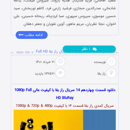
سعید آقاخانی، فریبا جدیکار، هدیه بازوند، سیروس میمنت، یدالله
شادمانی، صدرالدین حجازی، فرشید زارعی فرد، کاظم نوربخش، سید
حسین موسوی، سیروس سپهری، صبا ایزدپناه، ریحانه حسینی، علی
اخوان، نجلا نظریان، مریم ماهور، آوین نقویان و جعفر دهقان
ادامه مطلب
نظر
۱
دانلود قسمت 14 چهاردهم سریال راز بقا Full HD
نویسنده
۲۱ خرداد ۱۴۰۱
راز بقا
۱۳۲۵۲۱ بازدید
دانلود قسمت چهاردهم 14 سریال راز بقا با کیفیت عالی 1080p Full
HD BluRay
سریال کمدی راز بقا قسمت
۱۴
با کیفیت 1080p & 720p & 480p