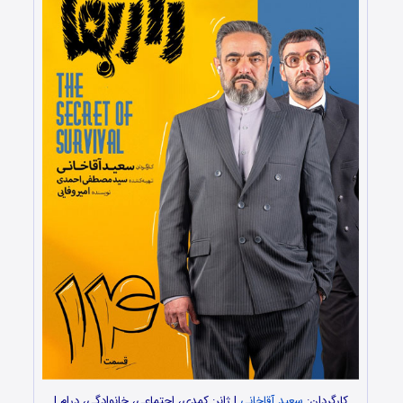
کارگردان:
سعید آقاخانی
| ژانر: کمدی، اجتماعی، خانوادگی، درام |