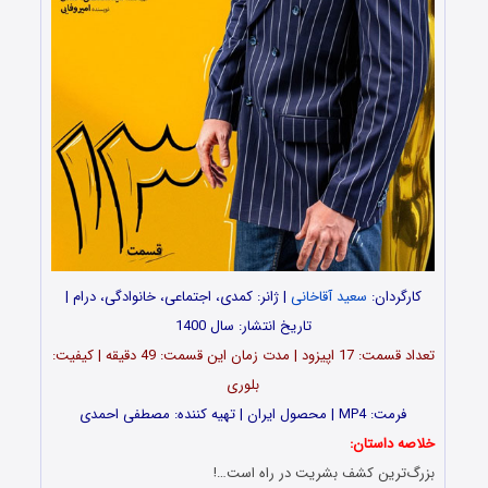
کارگردان:
سعید آقاخانی
| ژانر: کمدی، اجتماعی، خانوادگی، درام |
تاریخ انتشار: سال 1400
تعداد قسمت: 17 اپیزود | مدت زمان این قسمت: 49 دقیقه | کیفیت:
بلوری
فرمت: MP4 | محصول ایران | تهیه کننده: مصطفی احمدی
خلاصه داستان:
بزرگ‌ترین کشف بشریت در راه است…!