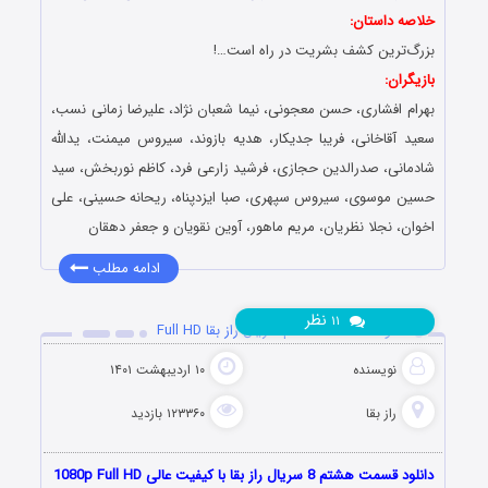
خلاصه داستان:
بزرگ‌ترین کشف بشریت در راه است…!
بازیگران:
بهرام افشاری، حسن معجونی، نیما شعبان نژاد، علیرضا زمانی نسب،
سعید آقاخانی، فریبا جدیکار، هدیه بازوند، سیروس میمنت، یدالله
شادمانی، صدرالدین حجازی، فرشید زارعی فرد، کاظم نوربخش، سید
حسین موسوی، سیروس سپهری، صبا ایزدپناه، ریحانه حسینی، علی
اخوان، نجلا نظریان، مریم ماهور، آوین نقویان و جعفر دهقان
ادامه مطلب
نظر
۱۱
دانلود قسمت 8 هشتم سریال راز بقا Full HD
نویسنده
۱۰ اردیبهشت ۱۴۰۱
راز بقا
۱۲۳۳۶۰ بازدید
دانلود قسمت هشتم 8 سریال راز بقا با کیفیت عالی 1080p Full HD