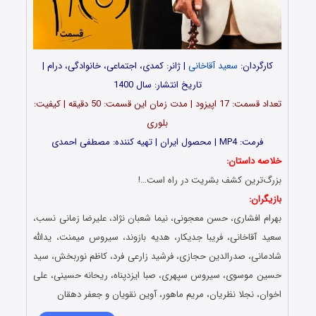
کارگردان:
سعید آقاخانی
| ژانر: کمدی، اجتماعی، خانوادگی، درام |
تاریخ انتشار: سال 1400
تعداد قسمت: 17 اپیزود | مدت زمان این قسمت: 50 دقیقه | کیفیت:
بلوری
فرمت: MP4 | محصول ایران | تهیه کننده: مصطفی احمدی
خلاصه داستان:
بزرگ‌ترین کشف بشریت در راه است…!
بازیگران:
بهرام افشاری، حسن معجونی، نیما شعبان نژاد، علیرضا زمانی نسب،
سعید آقاخانی، فریبا جدیکار، هدیه بازوند، سیروس میمنت، یدالله
شادمانی، صدرالدین حجازی، فرشید زارعی فرد، کاظم نوربخش، سید
حسین موسوی، سیروس سپهری، صبا ایزدپناه، ریحانه حسینی، علی
اخوان، نجلا نظریان، مریم ماهور، آوین نقویان و جعفر دهقان