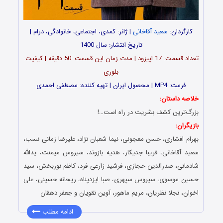
کارگردان:
سعید آقاخانی
| ژانر: کمدی، اجتماعی، خانوادگی، درام |
تاریخ انتشار: سال 1400
تعداد قسمت: 17 اپیزود | مدت زمان این قسمت: 50 دقیقه | کیفیت:
بلوری
فرمت: MP4 | محصول ایران | تهیه کننده: مصطفی احمدی
خلاصه داستان:
بزرگ‌ترین کشف بشریت در راه است…!
بازیگران:
بهرام افشاری، حسن معجونی، نیما شعبان نژاد، علیرضا زمانی نسب،
سعید آقاخانی، فریبا جدیکار، هدیه بازوند، سیروس میمنت، یدالله
شادمانی، صدرالدین حجازی، فرشید زارعی فرد، کاظم نوربخش، سید
حسین موسوی، سیروس سپهری، صبا ایزدپناه، ریحانه حسینی، علی
اخوان، نجلا نظریان، مریم ماهور، آوین نقویان و جعفر دهقان
ادامه مطلب