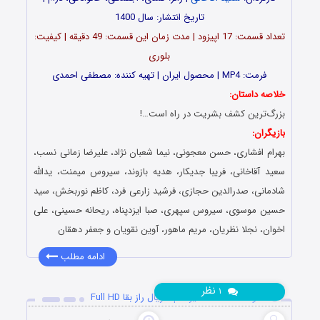
تاریخ انتشار: سال 1400
تعداد قسمت: 17 اپیزود | مدت زمان این قسمت: 49 دقیقه | کیفیت:
بلوری
فرمت: MP4 | محصول ایران | تهیه کننده: مصطفی احمدی
خلاصه داستان:
بزرگ‌ترین کشف بشریت در راه است…!
بازیگران:
بهرام افشاری، حسن معجونی، نیما شعبان نژاد، علیرضا زمانی نسب،
سعید آقاخانی، فریبا جدیکار، هدیه بازوند، سیروس میمنت، یدالله
شادمانی، صدرالدین حجازی، فرشید زارعی فرد، کاظم نوربخش، سید
حسین موسوی، سیروس سپهری، صبا ایزدپناه، ریحانه حسینی، علی
اخوان، نجلا نظریان، مریم ماهور، آوین نقویان و جعفر دهقان
ادامه مطلب
نظر
۱
دانلود قسمت 13 سیزدهم سریال راز بقا Full HD