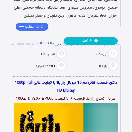
حسین موسوی، سیروس سپهری، صبا ایزدپناه، ریحانه حسینی، علی
اخوان، نجلا نظریان، مریم ماهور، آوین نقویان و جعفر دهقان
ادامه مطلب
نظر
۴
دانلود قسمت 16 شانزدهم سریال راز بقا Full HD
نویسنده
۰۵ تیر ۱۴۰۱
راز بقا
۱۳۳۹۲۲ بازدید
دانلود قسمت شانزدهم 16 سریال راز بقا با کیفیت عالی 1080p Full
HD BluRay
سریال کمدی راز بقا قسمت
۱۶
با کیفیت 1080p & 720p & 480p