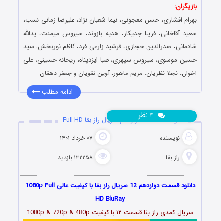
بازیگران:
بهرام افشاری، حسن معجونی، نیما شعبان نژاد، علیرضا زمانی نسب،
سعید آقاخانی، فریبا جدیکار، هدیه بازوند، سیروس میمنت، یدالله
شادمانی، صدرالدین حجازی، فرشید زارعی فرد، کاظم نوربخش، سید
حسین موسوی، سیروس سپهری، صبا ایزدپناه، ریحانه حسینی، علی
اخوان، نجلا نظریان، مریم ماهور، آوین نقویان و جعفر دهقان
ادامه مطلب
نظر
۴
دانلود قسمت 12 دوازدهم سریال راز بقا Full HD
نویسنده
۰۷ خرداد ۱۴۰۱
راز بقا
۱۳۲۲۵۸ بازدید
دانلود قسمت دوازدهم 12 سریال راز بقا با کیفیت عالی 1080p Full
HD BluRay
سریال کمدی راز بقا قسمت
۱۲
با کیفیت 1080p & 720p & 480p