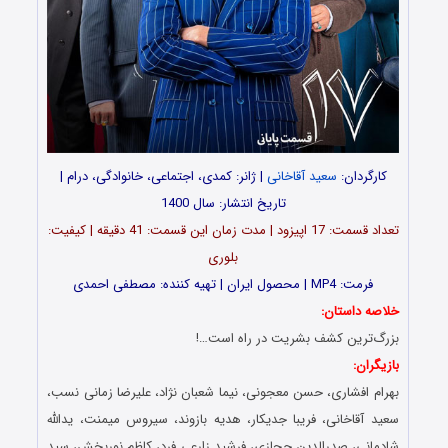
کارگردان:
سعید آقاخانی
| ژانر: کمدی، اجتماعی، خانوادگی، درام |
تاریخ انتشار: سال 1400
تعداد قسمت: 17 اپیزود | مدت زمان این قسمت: 41 دقیقه | کیفیت:
بلوری
فرمت: MP4 | محصول ایران | تهیه کننده: مصطفی احمدی
خلاصه داستان:
بزرگ‌ترین کشف بشریت در راه است…!
بازیگران:
بهرام افشاری، حسن معجونی، نیما شعبان نژاد، علیرضا زمانی نسب،
سعید آقاخانی، فریبا جدیکار، هدیه بازوند، سیروس میمنت، یدالله
شادمانی، صدرالدین حجازی، فرشید زارعی فرد، کاظم نوربخش، سید