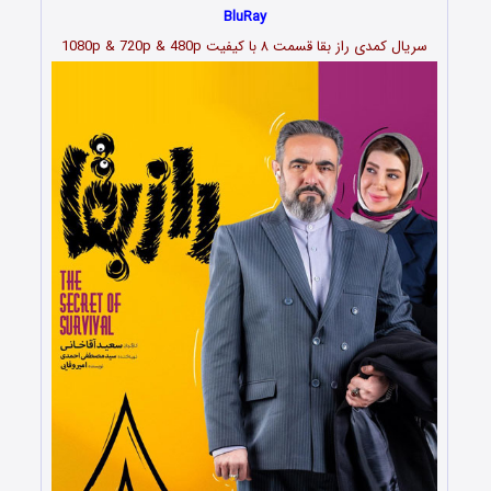
BluRay
سریال کمدی راز بقا قسمت
۸
با کیفیت 1080p & 720p & 480p