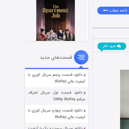
ادامه مطلب
نظر
هیچ
قسمت‌های جدید
عملیات آپارتمان
۲ (زیرنویس)
قسمت
منتشر شد
دانلود قسمت پنجم سریال کوری با
کیفیت عالی BluRay
دانلود قسمت اول سریال اعتراف
میکنم 1080p BluRay
دانلود قسمت چهارم سریال کوری با
کیفیت عالی BluRay
دانلود سریال بیست و یک با کیفیت