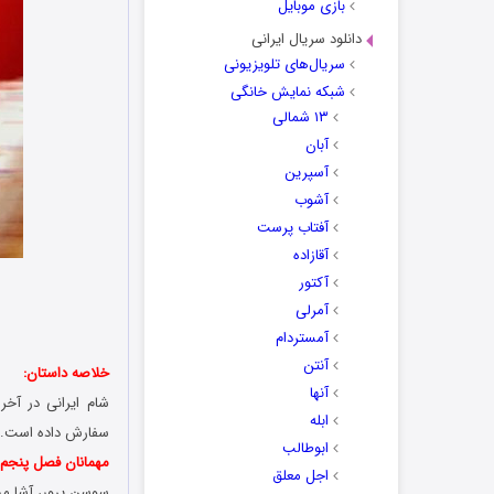
بازی موبایل
دانلود سریال ایرانی
سریال‌های تلویزیونی
شبکه نمایش خانگی
۱۳ شمالی
آبان
آسپرین
آشوب
آفتاب پرست
آقازاده
آکتور
آمرلی
آمستردام
آنتن
خلاصه داستان:
آنها
شام ایرانی در آخ
ابله
سفارش داده است. ر
ابوطالب
مهمانان فصل پنجم:
اجل معلق
سوسن پرور، آشا مح