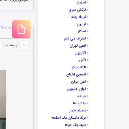
احضار
ارتش سری
از یاد رفته
ازازیل
دا
اسکار
اعتراف می کنم
نویسنده
افعی تهران
اکازیون
اکنون
الکلاسیکو
انجمن اشباح
اهل ایران
آوای جادویی
بازنده
بالش ها
بامداد خمار
برتا: داستان یک اسلحه
بلیط یک‌‌ طرفه