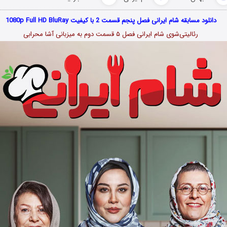
دانلود مسابقه شام ایرانی فصل پنجم قسمت 2 با کیفیت 1080p Full HD BluRay
رئالیتی‌شوی شام ایرانی فصل ۵ قسمت دوم به میزبانی آشا محرابی