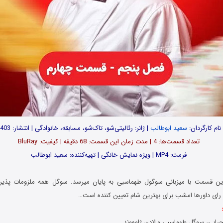
نام کارگردان:
سعید ابوطالب
| ژانر: رئالیتی‌شو، تاک‌شو، مسابقه، خانوادگی | انتشار: 1403
تعداد قسمت‌ها: 4 | مدت زمان این قسمت: 68 دقیقه | کیفیت: BluRay
فرمت: MP4 | ویژه نمایش خانگی | تهیه‌کننده: سعید ابوطالب
رین قسمت با میزبانی سوگول طهماسبی به پایان میرسد. سوگل همه ملزومات پذیر
ای داورها امشب برای بهترین شام تعیین کننده است…
رابی، سوگل طهماسبی و لادن ژاوه‌وند