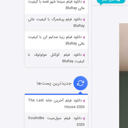
دانلود فیلم سینما شهر قصه با کیفیت
عالی BluRay
دانلود فیلم پیشمرگ با کیفیت عالی
BluRay
دانلود فیلم زیبا صدایم کن با کیفیت
جادوگری در مغولستان
عالی BluRay
۱۴ (زیرنویس)
قسمت
منتشر شد
دانلود فیلم کوکتل مولوتوف با
کیفیت BluRay
جدیدترین پست‌ها
دانلود فیلم آخرین خانه The Last
House 2026
باب اسفنجی فصل ۱۷
دانلود فیلم سول‌میت Soulm8te
۶ (زیرنویس)
قسمت
منتشر شد
2026