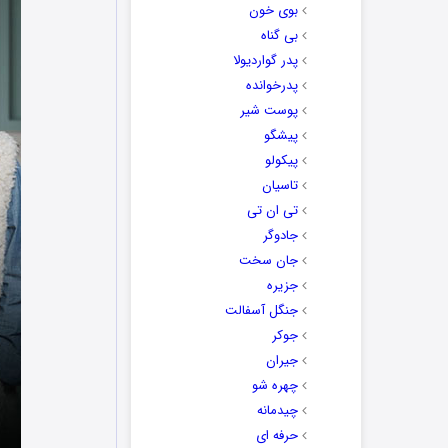
بوی خون
بی گناه
پدر گواردیولا
پدرخوانده
پوست شیر
پیشگو
پیکولو
تاسیان
تی ان تی
جادوگر
جان سخت
جزیره
جنگل آسفالت
جوکر
جیران
چهره شو
چیدمانه
حرفه ای