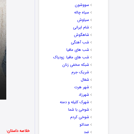
سووشون
سیاه چاله
سیاوش
شام ایرانی
شاهگوش
شب آهنگی
شب های مافیا
شب های مافیا: زودیاک
شبکه مخفی زنان
شریک جرم
شغال
شهر هرت
شهرزاد
شهرک کلیله و دمنه
شوخی با شما
شوخی کردم
صداتو
خلاصه داستان:
ضد