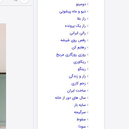
دومینو
دیو و ماه پیشونی
راز بقا
راز یک پرونده
رالی ایرانی
رقص روی شیشه
رهایم کن
روزی روزگاری مریخ
ریکاوری
رینگو
زار و زندگی
زخم کاری
ساخت ایران
سال های دور از خانه
سایه باز
سرگیجه
سقوط
سودا