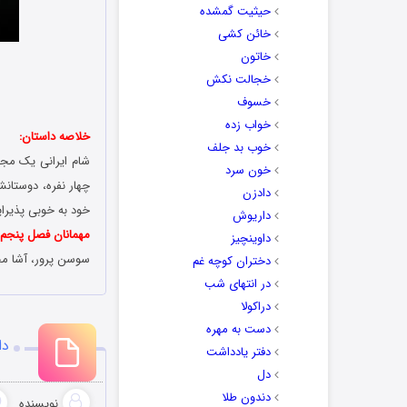
حیثیت گمشده
خائن کشی
خاتون
خجالت نکش
خسوف
خواب زده
خلاصه داستان:
خوب بد جلف
شام ایرانی یک مجم
خون سرد
چهار نفره، دوستانش
دادزن
خود به خوبی پذیرای
داریوش
مهمانان فصل پنجم:
داوینچیز
سوسن پرور، آشا مح
دختران کوچه غم
در انتهای شب
دراکولا
دست به مهره
دا
دفتر یادداشت
دل
دندون طلا
نویسنده