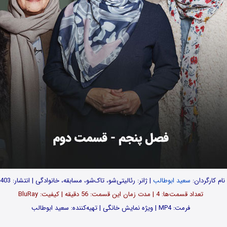
نام کارگردان:
سعید ابوطالب
| ژانر: رئالیتی‌شو، تاک‌شو، مسابقه، خانوادگی | انتشار: 1403
تعداد قسمت‌ها: 4 | مدت زمان این قسمت: 56 دقیقه | کیفیت: BluRay
فرمت: MP4 | ویژه نمایش خانگی | تهیه‌کننده: سعید ابوطالب