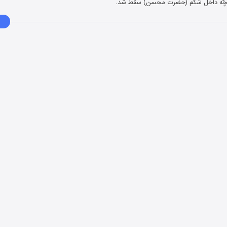
بچّه داخل شکم (حضرت محسن) سقط شد.