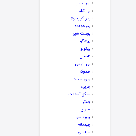
بوی خون
بی گناه
پدر گواردیولا
پدرخوانده
پوست شیر
پیشگو
پیکولو
تاسیان
تی ان تی
جادوگر
جان سخت
جزیره
جنگل آسفالت
جوکر
جیران
چهره شو
چیدمانه
حرفه ای