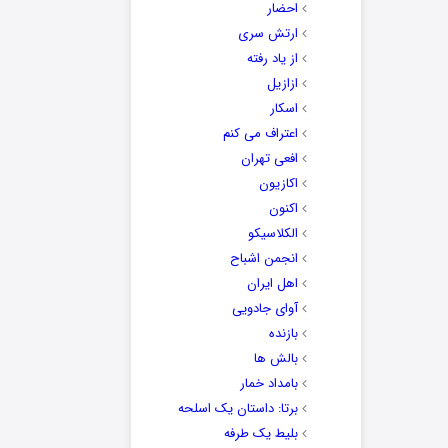
احضار
ارتش سری
از یاد رفته
ازازیل
اسکار
اعتراف می کنم
افعی تهران
اکازیون
اکنون
الکلاسیکو
انجمن اشباح
اهل ایران
آوای جادویی
بازنده
بالش ها
بامداد خمار
برتا: داستان یک اسلحه
بلیط یک‌‌ طرفه