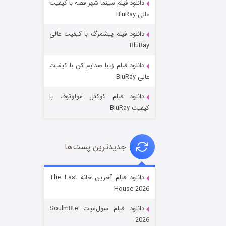
دانلود فیلم سینما شهر قصه با کیفیت
عالی BluRay
دانلود فیلم پیشمرگ با کیفیت عالی
BluRay
دانلود فیلم زیبا صدایم کن با کیفیت
خاندان اژدها فصل ۳
عالی BluRay
۶ (زیرنویس)
قسمت
منتشر شد
دانلود فیلم کوکتل مولوتوف با
کیفیت BluRay
جدیدترین پست‌ها
دانلود فیلم آخرین خانه The Last
House 2026
جادوگری در مغولستان
دانلود فیلم سول‌میت Soulm8te
۱۴ (زیرنویس)
قسمت
منتشر شد
2026