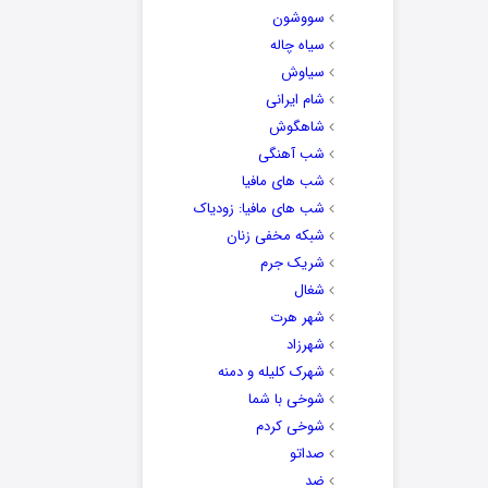
سووشون
سیاه چاله
سیاوش
شام ایرانی
شاهگوش
شب آهنگی
شب های مافیا
شب های مافیا: زودیاک
شبکه مخفی زنان
شریک جرم
شغال
شهر هرت
شهرزاد
شهرک کلیله و دمنه
شوخی با شما
شوخی کردم
صداتو
ضد