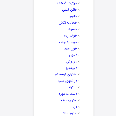
حیثیت گمشده
خائن کشی
خاتون
خجالت نکش
خسوف
خواب زده
خوب بد جلف
خون سرد
دادزن
داریوش
داوینچیز
دختران کوچه غم
در انتهای شب
دراکولا
دست به مهره
دفتر یادداشت
دل
دندون طلا