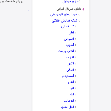
آن بانو شکست و 
بازی موبایل
دانلود سریال ایرانی
سریال‌های تلویزیونی
شبکه نمایش خانگی
۱۳ شمالی
آبان
آسپرین
آشوب
آفتاب پرست
آقازاده
آکتور
آمرلی
آمستردام
آنتن
آنها
ابله
ابوطالب
اجل معلق