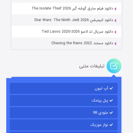
دانلود فیلم سارق گوشه گیر The Isolate Thief 2026
جادوگری در مغولستان
دانلود انیمیشن Star Wars: The Ninth Jedi 2026
۱۴ (زیرنویس)
قسمت
منتشر شد
دانلود سریال تد لاسو Ted Lasso 2020-2026
دانلود مستند Chasing the Rains 2022
تبلیغات متنی
آپ تیون
باب اسفنجی فصل ۱۷
۶ (زیرنویس)
قسمت
منتشر شد
پنل پیامک
ملودی 98
نواز موزیک