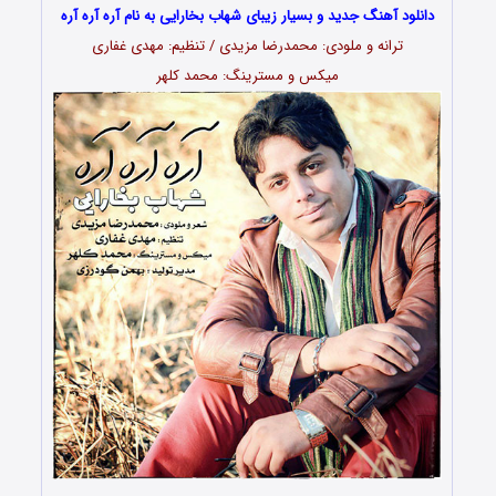
دانلود آهنگ جدید و بسیار زیبای شهاب بخارایی به نام آره آره آره
ترانه و ملودی: محمدرضا مزیدی / تنظیم: مهدی غفاری
میکس و مسترینگ: محمد کلهر