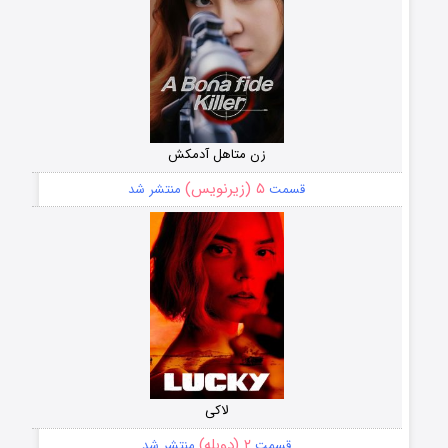
زن متاهل آدمکش
۵ (زیرنویس)
قسمت
منتشر شد
لاکی
۲ (دوبله)
قسمت
منتشر شد