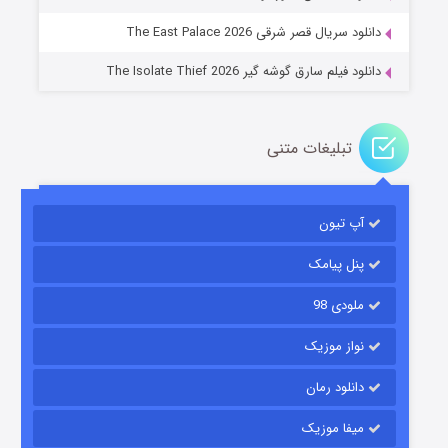
۲ (زیرنویس)
قسمت
منتشر شد
دانلود سریال قصر شرقی The East Palace 2026
دانلود فیلم سارق گوشه گیر The Isolate Thief 2026
تبلیغات متنی
آپ تیون
مردگان متحرک: شهر مرده ۳
۲ (زیرنویس)
قسمت
منتشر شد
پنل پیامک
ملودی 98
نواز موزیک
دانلود رمان
میفا موزیک