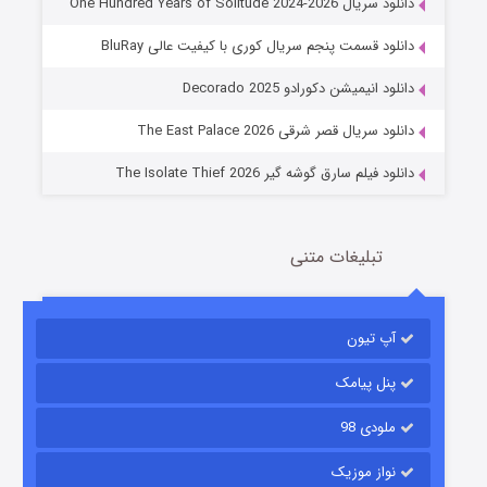
دانلود سریال One Hundred Years of Solitude 2024-2026
دانلود قسمت پنجم سریال کوری با کیفیت عالی BluRay
عملیات آپارتمان
دانلود انیمیشن دکورادو Decorado 2025
2 (زیرنویس)
قسمت
منتشر شد
دانلود سریال قصر شرقی The East Palace 2026
دانلود فیلم سارق گوشه گیر The Isolate Thief 2026
تبلیغات متنی
آپ تیون
مردگان متحرک: شهر مرده ۳
2 (زیرنویس)
قسمت
منتشر شد
پنل پیامک
ملودی 98
نواز موزیک