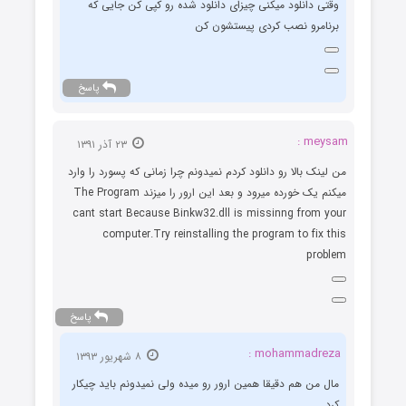
وقتی دانلود میکنی چیزای دانلود شده رو کپی کن جایی که
برنامرو نصب کردی پیستشون کن
پاسخ
meysam :
۲۳ آذر ۱۳۹۱
من لینک بالا رو دانلود کردم نمیدونم چرا زمانی که پسورد را وارد
میکنم یک خورده میرود و بعد این ارور را میزند The Program
cant start Because Binkw32.dll is missinng from your
computer.Try reinstalling the program to fix this
problem
پاسخ
mohammadreza :
۸ شهریور ۱۳۹۳
مال من هم دقیقا همین ارور رو میده ولی نمیدونم باید چیکار
کرد