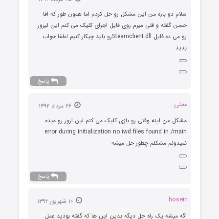
سلام دو باره من این مشکل رو حل کردم اما همون طور که اقا
حسن گفته و قتی میرم روی فایل اجرای کلیک می کنم این لیرور
رو می ده.فایل Steamclient.dllرو باید چیکار کنیم لطفا جواب
بدید
پاسخ
مملی :
۲۶ مرداد ۱۳۹۲
مشکل من اینه وقتی رو بازی کلیک می کنم لین ارور رو میده
error during initialization no iwd files found in /main
نمیدونم مشکلم چطور حل میشه
پاسخ
hosein :
۱۰ شهریور ۱۳۹۲
اگه میشه یک راه حل دیگه بدین این ها که گفته بودید عمل