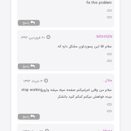
fix this problem
پاسخ
MOHSEN :
۲۰ فروردین ۱۳۹۳
سلام اقا این پسوردتون مشکل داره که.
پاسخ
جلال :
۳ خرداد ۱۳۹۳
سلام من وقتی اجرامیکنم صفحه سیاه میشه وارورstop working
میده خواهش میکنم کمکم کنید باتشکر
پاسخ
مصطفی :