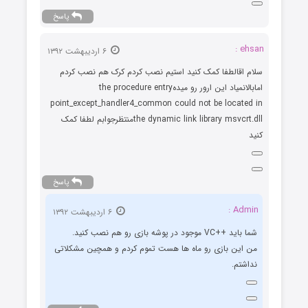
پاسخ
ehsan :
۶ اردیبهشت ۱۳۹۲
سلام اقالطفا کمک کنید استیم نصب کردم کرک هم نصب کردم
امابالانمیاد این ارور رو میدهthe procedure entry
point_except_handler4_common could not be located in
the dynamic link library msvcrt.dllمنتظرجوابم لطفا کمک
کنید
پاسخ
Admin :
۶ اردیبهشت ۱۳۹۲
شما باید ++VC موجود در پوشه بازی رو هم نصب کنید.
من این بازی رو ماه ها هست تموم کردم و همچین مشکلاتی
نداشتم.