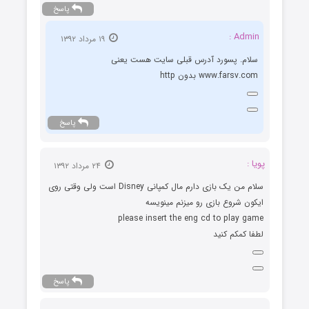
پاسخ
Admin :
۱۹ مرداد ۱۳۹۲
سلام. پسورد آدرس قبلی سایت هست یعنی
www.farsv.com بدون http
پاسخ
پویا :
۲۴ مرداد ۱۳۹۲
سلام من یک بازی دارم مال کمپانی Disney است ولی وقتی روی
ایکون شروع بازی رو میزنم مینویسه
please insert the eng cd to play game
لطفا کمکم کنید
پاسخ