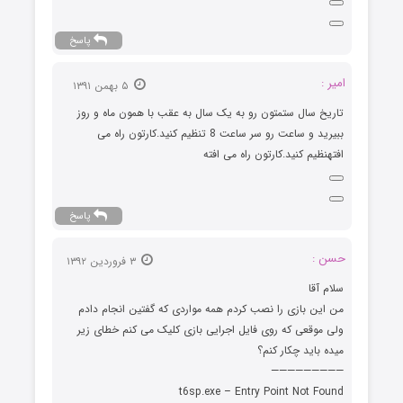
پاسخ
امیر :
۵ بهمن ۱۳۹۱
تاریخ سال ستمتون رو به یک سال به عقب با همون ماه و روز
ببیرید و ساعت رو سر ساعت 8 تنظیم کنید.کارتون راه می
افتهنظیم کنید.کارتون راه می افته
پاسخ
حسن :
۳ فروردین ۱۳۹۲
سلام آقا
من این بازی را نصب کردم همه مواردی که گفتین انجام دادم
ولی موقعی که روی فایل اجرایی بازی کلیک می کنم خطای زیر
میده باید چکار کنم؟
—————————
t6sp.exe – Entry Point Not Found