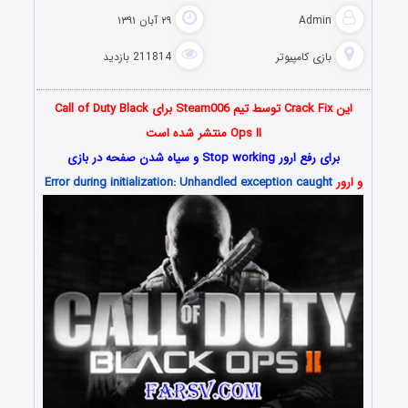
Admin
۲۹ آبان ۱۳۹۱
بازی کامپیوتر
211814 بازدید
این Crack Fix توسط تیم Steam006 برای Call of Duty Black
Ops II منتشر شده است
برای رفع ارور Stop working و سیاه شدن صفحه در بازی
و ارور
Error during initialization: Unhandled exception caught