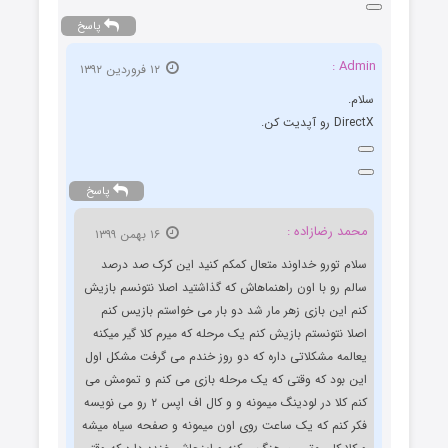
پاسخ
Admin :
۱۲ فروردین ۱۳۹۲
سلام.
DirectX رو آپدیت کن.
پاسخ
محمد رضازاده :
۱۶ بهمن ۱۳۹۹
سلام تورو خداوند متعال کمکم کنید این کرک صد درصد
سالم رو با اون راهنماهاش که گذاشتید اصلا نتونسم بازیش
کنم این بازی زهر مار شد دو بار می خواستم بازیس کنم
اصلا نتونستم بازیش کنم یک مرحله که میرم کلا گیر میکنه
یعالمه مشکلاتی داره که دو روز خندم می گرفت مشکل اول
این بود که وقتی که یک مرحله بازی می کنم و تمومش می
کنم کلا در لودینگ میمونه و و کال اف اپس ۲ رو می نویسه
فکر کنم که یک ساعت روی اون میمونه و صفحه سیاه میشه