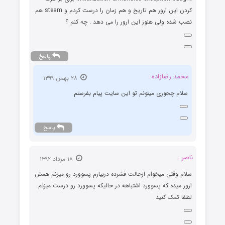
کردن این ارور هم تاریخ و هم زمان را درست کردم و steam هم
نصب شده ولی هنوز این ارور را می دهد . چه کنم ؟
پاسخ
محمد رضازاده :
۲۸ بهمن ۱۳۹۹
سلام چجوری میتونم تو این سایت پیام بفرستم
پاسخ
ناصر :
۱۸ مرداد ۱۳۹۲
سلام وقتی میخوام ازحالت فشرده دربیارم پسوورد رو میزنم همش
ارور میده که پسوورد اشتباهه در حالیکه پسوورد رو درست میزنم
لطفا کمک کنید