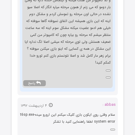
و کلا کامپیوتر من هنگ میکنه و اینجاش خنده داره که وقتی
بار دومو که می زنم از همون مرحله میاره انگار که اصلا سیو
نشده در حالی اون مرحله رو تمومش کردم و مشکل دوم
اینه که این بازی همیشه این اتفاق نمیوفته گاها میوفته که
خیلی هم ادمو عضیت میکنه مشکل سوم اینه که سه ساعت
منتظر میشم که مرحله رو بیاره چون که کامپیوتر من کمی
ضعیف هستش ولی توی مرحله که میشی اصلا لگ نداره ایا
این مشکل در همه ی کسایی که اینو بازی میکنن میوفته ؟
برام زهر مار کامل شد و اصلا نتونستم بازی کنم تورو خدا
کمکم کنید!
پاسخ
abbas :
۴ اردیبهشت ۱۳۹۲
سلام وقتی روی ایکون بازی کلیک میکنم این ارورو میدهt6sp.exe-
system error لطفا راهنمایی کنید با تشکر