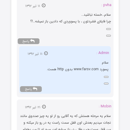
pvha :
۱۱ تیر ۱۳۹۲
سلام…خسته نباشید…
چرا فایلای فشردتون ، با پسووردی که دادین باز نمیشه…!؟
پاسخ
Admin :
۱۱ تیر ۱۳۹۲
سلام
پسورد www.farsv.com بدون http هست.
پاسخ
Mobin :
۲۱ تیر ۱۳۹۲
سلام یه مرحله هستش که یه آقایی رو از تو یه چیز صندوق مانند
نجات میدیم بعدش اون قفل سمت راست یه در رو باز میکنه و
من قفل سمت چپ وقتی در باز میشه اون میره تو تا من بخوام