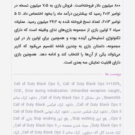
۸۰۰ میلیون دلار فروخته‌است. فروش بازی به ۷٫۵ میلیون نسخه در
نوامبر ۲۰۱۲ رسید که بیشترین درآمد ماه را بخود اختصاص داد. تا ۵
نوامبر ۲۰۱۳، تعداد نسخ فروخته شده به ۲۴٫۲ میلیون رسید. عملیات
سیاه ۲ اولین بازی از مجموعه بازی‌های ندای وظیفه است که دارای
تکنولوژی تسلیحاتی آینده بوده و همچنین برای اولین بار در این
مجموعه، داستان بازی به چندین شاخه تقسیم می‌شود که کاربر
می‌تواند یکی از آن‌ها را انتخاب کند و ادامه دهد. همچنین بازی
دارای قابلیت نمایش سه بعدی است.
برچسب ها
Call of Duty Black Ops II
,
Call of Duty Black Ops II+100%
,
COD
,
Error during initialization: Unhandled exception caught
,
Steam006
,
حل مشکل Call of Duty Black Ops 2
,
دانلود کرک سالم
Call of Duty Black Ops II
,
دانلود کرک فیکس Call of Duty Black
Ops II
,
دانلود کرک فیکس جدید
,
دانلود کرک نهایی Call of Duty Black
Ops II
,
رفع ارور Stop working
,
رفع ارور Stop wroking بازی Call of
Duty Black Ops II
,
سیاه شدن صفحه در Call of Duty Black Ops II
,
کرک جدید کال آف دیتوی
,
کرک سالم Call of Duty Black Ops 2
,
کرک