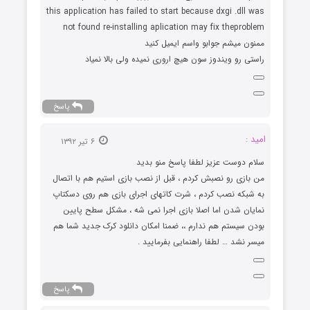
this application has failed to start because dxgi .dll was
not found re-installing aplication may fix theproblem
ممنون میشم جوابو واسم ایمیل کنید
راستی رو ویندوز سون هیچ اروری نمیده ولی بالا نمیاد
پاسخ
امید :
۶ تیر ۱۳۹۲
سلام دوست عزیز لطفا پاسخ منو بدید
من بازی رو نصبش کردم ، قبل از نصب بازی استیم هم با اتصال
به شبکه نصب کردم ، شرت کاتهای اجرای بازی هم روی دسکتاپ
نمایان شدن اما اصلا بازی اجرا نمی شه ، مشکل سطح پایین
بودن سیستم هم ندارم ،، ضمنا امکان دانلود کرک جدید شما هم
میسر نشد … لطفا راهنمایی بفرمایید .
پاسخ