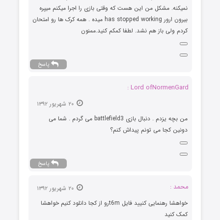
نمیکنه. مشکل من این هست که وقتی بازی را اجرا میکنم میپره
بیرون ارور has stopped working میده . همه کرک ها رو امتحان
کردم ولی باز هم نشد. لطفا کمکم کنید.ممنون
پاسخ
Lord ofNormenGard :
۲۰ شهریور ۱۳۹۲
من بچه یزدم . دنبال بازی battlefield3 می گردم . شما می
دونین کجا می تونم پیداش کنم؟
پاسخ
محمد :
۲۰ شهریور ۱۳۹۲
خواهشا رهنمایی کنیید فایل t6mرو از کجا دانلود کنیم خواهشا
کمک کنید