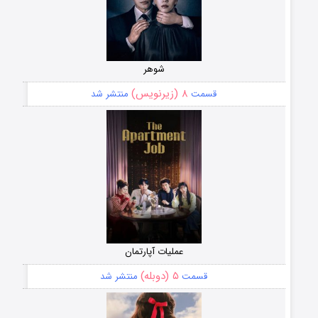
شوهر
۸ (زیرنویس)
قسمت
منتشر شد
عملیات آپارتمان
۵ (دوبله)
قسمت
منتشر شد