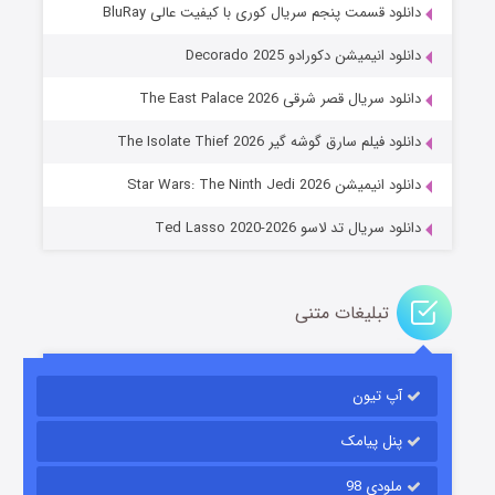
دانلود قسمت پنجم سریال کوری با کیفیت عالی BluRay
دانلود انیمیشن دکورادو Decorado 2025
دانلود سریال قصر شرقی The East Palace 2026
جادوگری در مغولستان
دانلود فیلم سارق گوشه گیر The Isolate Thief 2026
۱۴ (زیرنویس)
قسمت
منتشر شد
دانلود انیمیشن Star Wars: The Ninth Jedi 2026
دانلود سریال تد لاسو Ted Lasso 2020-2026
تبلیغات متنی
آپ تیون
باب اسفنجی فصل ۱۷
۶ (زیرنویس)
قسمت
منتشر شد
پنل پیامک
ملودی 98