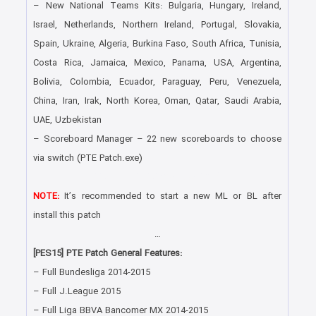
– New National Teams Kits: Bulgaria, Hungary, Ireland,
Israel, Netherlands, Northern Ireland, Portugal, Slovakia,
Spain, Ukraine, Algeria, Burkina Faso, South Africa, Tunisia,
Costa Rica, Jamaica, Mexico, Panama, USA, Argentina,
Bolivia, Colombia, Ecuador, Paraguay, Peru, Venezuela,
China, Iran, Irak, North Korea, Oman, Qatar, Saudi Arabia,
UAE, Uzbekistan
– Scoreboard Manager – 22 new scoreboards to choose
via switch (PTE Patch.exe)
PES 2015 PTE Patch v8.4 Final
NOTE:
It’s recommended to start a new ML or BL after
install this patch
…
[PES15] PTE Patch General Features:
– Full Bundesliga 2014-2015
– Full J.League 2015
– Full Liga BBVA Bancomer MX 2014-2015