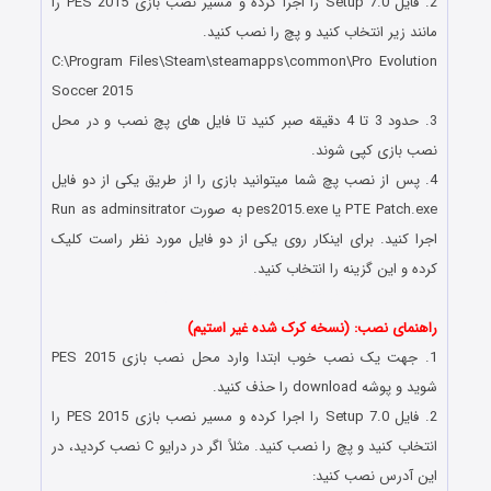
2. فایل Setup 7.0 را اجرا کرده و مسیر نصب بازی PES 2015 را
مانند زیر انتخاب کنید و پچ را نصب کنید.
C:\Program Files\Steam\steamapps\common\Pro Evolution
Soccer 2015
3. حدود 3 تا 4 دقیقه صبر کنید تا فایل های پچ نصب و در محل
نصب بازی کپی شوند.
4. پس از نصب پچ شما میتوانید بازی را از طریق یکی از دو فایل
PTE Patch.exe یا pes2015.exe به صورت Run as adminsitrator
اجرا کنید. برای اینکار روی یکی از دو فایل مورد نظر راست کلیک
کرده و این گزینه را انتخاب کنید.
PES 2015 PTE Patch v8.4 Final
راهنمای نصب: (نسخه کرک شده غیر استیم)
1. جهت یک نصب خوب ابتدا وارد محل نصب بازی PES 2015
شوید و پوشه download را حذف کنید.
2. فایل Setup 7.0 را اجرا کرده و مسیر نصب بازی PES 2015 را
انتخاب کنید و پچ را نصب کنید. مثلاً اگر در درایو C نصب کردید، در
این آدرس نصب کنید: