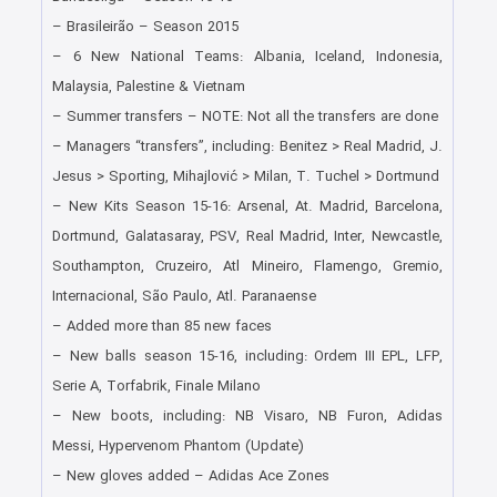
– Brasileirão – Season 2015
– 6 New National Teams: Albania, Iceland, Indonesia,
Malaysia, Palestine & Vietnam
– Summer transfers – NOTE: Not all the transfers are done
– Managers “transfers”, including: Benitez > Real Madrid, J.
Jesus > Sporting, Mihajlović > Milan, T. Tuchel > Dortmund
– New Kits Season 15-16: Arsenal, At. Madrid, Barcelona,
Dortmund, Galatasaray, PSV, Real Madrid, Inter, Newcastle,
Southampton, Cruzeiro, Atl Mineiro, Flamengo, Gremio,
Internacional, São Paulo, Atl. Paranaense
– Added more than 85 new faces
– New balls season 15-16, including: Ordem III EPL, LFP,
Serie A, Torfabrik, Finale Milano
– New boots, including: NB Visaro, NB Furon, Adidas
Messi, Hypervenom Phantom (Update)
– New gloves added – Adidas Ace Zones