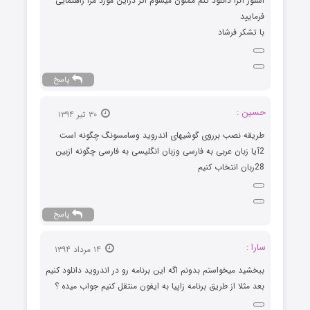
استور آنرا دانلود کنم ممنون میشوم اگر دراین مورد مرا راهنمایی
فرمایید
با تشکر فرشاد
پاسخ
حسین :
۳۰ تیر ۱۳۹۴
طریقه نصب برروی گوشیهای اندروید وسامسونگ چگونه است
2آیا زبان عربی به فارسی وزبان انگلیسی به فارسی چگونه ازبین
28ربان انتخاب کنیم
پاسخ
سارا :
۱۴ مرداد ۱۳۹۴
ببخشید میخواستم بدونم اگه این برنامه رو در اندروید دانلود کنیم
بعد مثلا از طریق برنامه زاپیا به ایفون منتقل کنیم جواب میده ؟