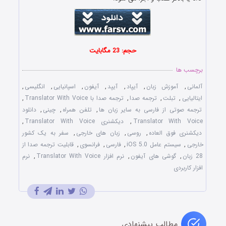
حجم: 23 مگابایت
برچسب ها
آلمانی
,
آموزش زبان
,
آیپاد
,
آیپد
,
آیفون
,
اسپانیایی
,
انگلیسی
,
ایتالیایی
,
تبلت
,
ترجمه صدا
,
ترجمه صدا با Translator With Voice
,
ترجمه صوتی از فارسی به سایر زبان ها
,
تلفن همراه
,
چینی
,
دانلود
Translator With Voice
,
دیکشنری Translator With Voice
,
دیکشنری فوق العاده
,
روسی
,
زبان های خارجی
,
سفر به یک کشور
خارجی
,
سیستم عامل iOS 5.0
,
فارسی
,
فرانسوی
,
قابلیت ترجمه صدا از
28 زبان
,
گوشی های آیفون
,
نرم افزار Translator With Voice
,
نرم
افزار کاربردی
مطالب پیشنهادی