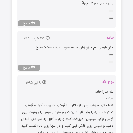
ولی نصب نمیشه چرا؟
پاسخ
حامد :
۲۷ خرداد ۱۳۹۵
مگر فارسی هم جزو زبان ها محسوب میشه خخخخخخ
پاسخ
روح الله :
۹ تیر ۱۳۹۵
بله سارا خانم
میشه
شما حتی میتونید پس از دانلود با گوشی اندروید، آنرا به گوشی
دختر همسایه با وای فای دایرکت بفرستید و‌سپس با بلوتوث روی
گوشی نوکیا سیمیبین دریافت کرده و باز با کابل به لپ تاپ انتقال
دهید و سپس روی فلش کپی کنید و در انتها روی ios نصب کنید
مهم همان بخش آخره، روی محصول اپل نصب میشه