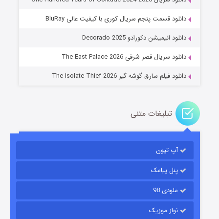
دانلود قسمت پنجم سریال کوری با کیفیت عالی BluRay
عملیات آپارتمان
دانلود انیمیشن دکورادو Decorado 2025
2 (زیرنویس)
قسمت
منتشر شد
دانلود سریال قصر شرقی The East Palace 2026
دانلود فیلم سارق گوشه گیر The Isolate Thief 2026
تبلیغات متنی
آپ تیون
مردگان متحرک: شهر مرده ۳
2 (زیرنویس)
قسمت
منتشر شد
پنل پیامک
ملودی 98
نواز موزیک