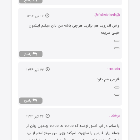
پاسخ
@faksidash@ :
۱۲ تیر ۱۳۹۴
واس اندروید هم بزارید هر چی باشه من دان میکنم اینتمون
خیلی سریعه
پاسخ
moein :
۲۲ تیر ۱۳۹۴
فارسی هم دارد
پاسخ
فرشاد :
۲۶ تیر ۱۳۹۴
با سلام در آپ استور نوشته که voice to voice چندین زبان از
جمله زبان فارسی را ساپورت نمیکند چون من میخواستم از اپ