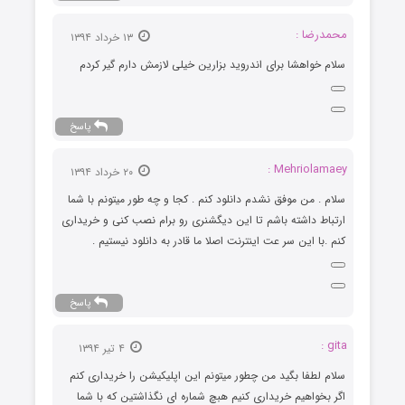
محمدرضا :
۱۳ خرداد ۱۳۹۴
سلام خواهشا برای اندروید بزارین خیلی لازمش دارم گیر کردم
پاسخ
Mehriolamaey :
۲۰ خرداد ۱۳۹۴
سلام . من موفق نشدم دانلود کنم . کجا و چه طور میتونم با شما
ارتباط داشته باشم تا این دیگشنری رو برام نصب کنی و خریداری
کنم .با این سر عت اینترنت اصلا ما قادر به دانلود نیستیم .
پاسخ
gita :
۴ تیر ۱۳۹۴
سلام لطفا بگید من چطور میتونم این اپلیکیشن را خریداری کنم
اگر بخواهیم خریداری کنیم هبچ شماره ای نگذاشتین که با شما