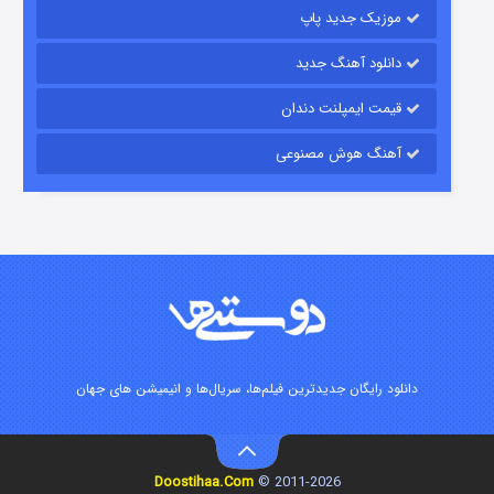
موزیک جدید پاپ
دانلود آهنگ جدید
قیمت ایمپلنت دندان
آهنگ هوش مصنوعی
زیرزمین
۲ (دوبله)
قسمت
منتشر شد
دانلود رایگان جدیدترین فیلم‌ها، سریال‌ها و انیمیشن های جهان
Doostihaa.Com
2011-2026 ©
این دریا طغیان خواهد کرد