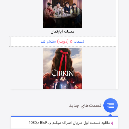
عملیات آپارتمان
۵ (دوبله)
قسمت
منتشر شد
قسمت‌های جدید
سریال زشت
۲ (زیرنویس)
قسمت
منتشر شد
دانلود قسمت اول سریال اعتراف میکنم 1080p BluRay