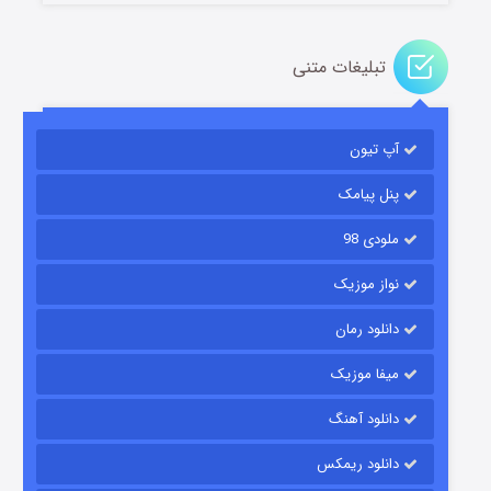
تبلیغات متنی
باب اسفنجی فصل ۱۷
آپ تیون
۶ (زیرنویس)
قسمت
منتشر شد
پنل پیامک
ملودی 98
نواز موزیک
دانلود رمان
میفا موزیک
رویایی برای تو
دانلود آهنگ
۱۵ (دوبله)
قسمت
منتشر شد
دانلود ریمکس