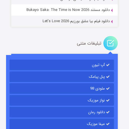
دانلود مستند Bukayo Saka: The Time is Now 2026
دانلود فیلم بیا عشق بورزیم Let’s Love 2026
تبلیغات متنی
باب اسفنجی فصل ۱۷
آپ تیون
۶ (زیرنویس)
قسمت
منتشر شد
پنل پیامک
ملودی 98
نواز موزیک
دانلود رمان
میفا موزیک