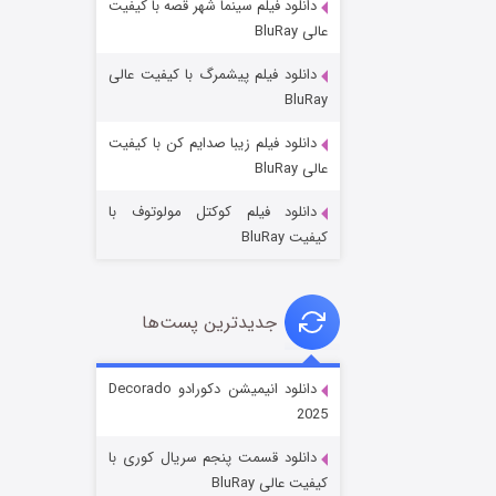
دانلود فیلم سینما شهر قصه با کیفیت
عالی BluRay
دانلود فیلم پیشمرگ با کیفیت عالی
BluRay
دانلود فیلم زیبا صدایم کن با کیفیت
جادوگری در مغولستان
عالی BluRay
۱۴ (زیرنویس)
قسمت
منتشر شد
دانلود فیلم کوکتل مولوتوف با
کیفیت BluRay
جدیدترین پست‌ها
دانلود انیمیشن دکورادو Decorado
2025
باب اسفنجی فصل ۱۷
دانلود قسمت پنجم سریال کوری با
۶ (زیرنویس)
قسمت
منتشر شد
کیفیت عالی BluRay