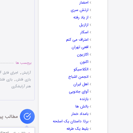
احضار
ارتش سری
از یاد رفته
ازازیل
اسکار
اعتراف می کنم
افعی تهران
اکازیون
اکنون
برچسب ها
الکلاسیکو
آرایش
,
اجرای فایل SWF
انجمن اشباح
بازی فلش
,
بازی فلش
اهل ایران
هنر آرایشگری
آوای جادویی
بازنده
بالش ها
بامداد خمار
مطالب پی
برتا: داستان یک اسلحه
بلیط یک‌‌ طرفه