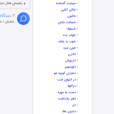
حیثیت گمشده
راهنمای فعال سازی کیفیت R
خائن کشی
۱۲
دیدگاه 
خاتون
نمایش / م
خجالت نکش
خسوف
خواب زده
خوب بد جلف
خون سرد
دادزن
داریوش
داوینچیز
دختران کوچه غم
در انتهای شب
دراکولا
دست به مهره
دفتر یادداشت
دل
دندون طلا