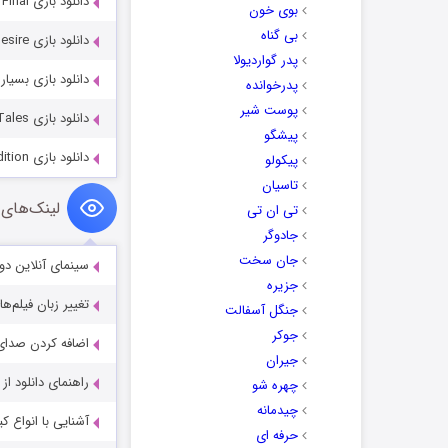
دانلود بازی Hidden Portals: Eternal Balance Final
بوی خون
بی گناه
دانلود بازی Magic City Detective 2: Secret Desire
پدر گواردیولا
دانلود بازی بسیار جا
پدرخوانده
پوست شیر
دانلود بازی Thronebreaker: The Witcher Tales
پیشگو
دانلود بازی City Enigma Collector’s Edition
پیکولو
تاسیان
لینک‌های 
تی ان تی
جادوگر
جان سخت
سینمای آنلاین دو
جزیره
تغییر زبان فیلم‌ها
جنگل آسفالت
جوکر
اضافه کردن صدای 
جیران
راهنمای دانلود ا
چهره شو
چیدمانه
آشنایی با انواع ک
حرفه ای