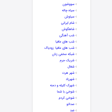
سووشون
سیاه چاله
سیاوش
شام ایرانی
شاهگوش
شب آهنگی
شب های مافیا
شب های مافیا: زودیاک
شبکه مخفی زنان
شریک جرم
شغال
شهر هرت
شهرزاد
شهرک کلیله و دمنه
شوخی با شما
شوخی کردم
صداتو
ضد