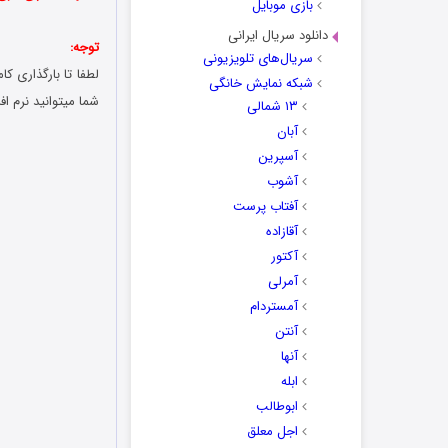
بازی موبایل
دانلود سریال ایرانی
توجه:
سریال‌های تلویزیونی
شبکه نمایش خانگی
شما میتوانید نرم افز
۱۳ شمالی
آبان
آسپرین
آشوب
آفتاب پرست
آقازاده
آکتور
آمرلی
آمستردام
آنتن
آنها
ابله
ابوطالب
اجل معلق