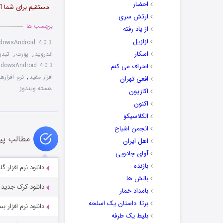
احضار
مستقیم برای شما آم
ارتش سری
برچسب ها
از یاد رفته
ازازیل
dowsAndroid 4.0.3
اسکار
اندروید
,
پورت
,
تبدی
dowsAndroid 4.0.3
اعتراف می کنم
افزار مفید
,
نرم افزاره
افعی تهران
هسته ویندوز
اکازیون
اکنون
الکلاسیکو
انجمن اشباح
مطالب پی
اهل ایران
آوای جادویی
بازنده
دانلود نرم افزار گلچین سخنان 
بالش ها
دانلود کرک جدید و قدرتمند ویندوز
بامداد خمار
برتا: داستان یک اسلحه
دانلود نرم افزار بسیار جالب ب
بلیط یک‌‌ طرفه