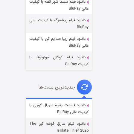
دانلود فیلم سینما شهر قصه با کیفیت
عالی BluRay
دانلود فیلم پیشمرگ با کیفیت عالی
BluRay
دانلود فیلم زیبا صدایم کن با کیفیت
جادوگری در مغولستان
عالی BluRay
۱۴ (زیرنویس)
قسمت
منتشر شد
دانلود فیلم کوکتل مولوتوف با
کیفیت BluRay
جدیدترین پست‌ها
دانلود قسمت پنجم سریال کوری با
کیفیت عالی BluRay
باب اسفنجی فصل ۱۷
دانلود فیلم سارق گوشه گیر The
۶ (زیرنویس)
قسمت
منتشر شد
Isolate Thief 2026