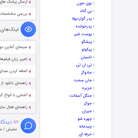
ارسال پیامک های طنز، 
بوی خون
بی گناه
بررسی مشخصات سخت ا
پدر گواردیولا
پدرخوانده
لینک‌های 
پوست شیر
پیشگو
سینمای آنلاین دو
پیکولو
تاسیان
تغییر زبان فیلم‌ها
تی ان تی
اضافه کردن صدای 
جادوگر
جان سخت
راهنمای دانلود ا
جزیره
آشنایی با انواع ک
جنگل آسفالت
جوکر
راهنمای فعال سازی کیفیت R
جیران
چهره شو
۸۹
دیدگاه
چیدمانه
نمایش / م
حرفه ای