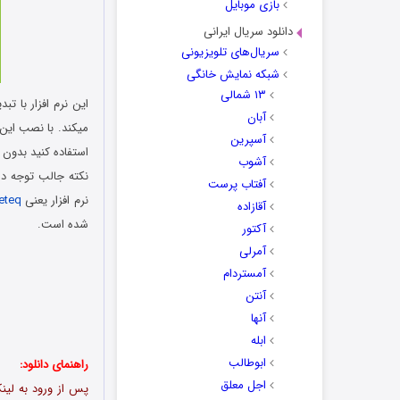
بازی موبایل
دانلود سریال ایرانی
سریال‌های تلویزیونی
شبکه نمایش خانگی
۱۳ شمالی
این نرم افزار با ت
آبان
میکند. با نصب این 
آسپرین
استفاده کنید بدون 
آشوب
نکته جالب توجه د
آفتاب پرست
نرم افزار یعنی
eteq
آقازاده
شده است.
آکتور
آمرلی
آمستردام
آنتن
آنها
ابله
ابوطالب
راهنمای دانلود:
اجل معلق