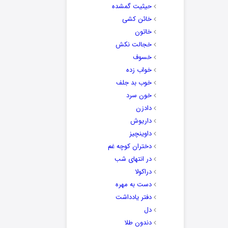
حیثیت گمشده
خائن کشی
خاتون
خجالت نکش
خسوف
خواب زده
خوب بد جلف
خون سرد
دادزن
داریوش
داوینچیز
دختران کوچه غم
در انتهای شب
دراکولا
دست به مهره
دفتر یادداشت
دل
دندون طلا