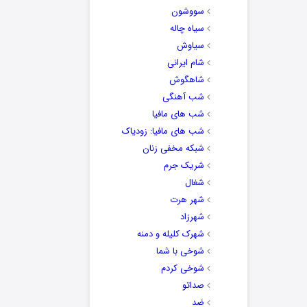
سووشون
سیاه چاله
سیاوش
شام ایرانی
شاهگوش
شب آهنگی
شب های مافیا
شب های مافیا: زودیاک
شبکه مخفی زنان
شریک جرم
شغال
شهر هرت
شهرزاد
شهرک کلیله و دمنه
شوخی با شما
شوخی کردم
صداتو
ضد