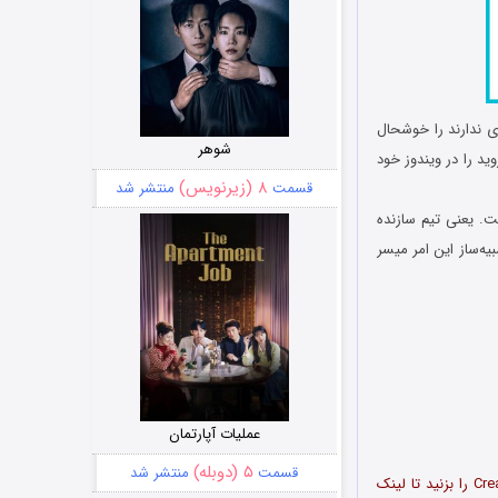
دی ندارند را خوشحال
شوهر
ید را در ویندوز خود
۸ (زیرنویس)
قسمت
منتشر شد
. یعنی تیم سازنده
بیه‌ساز این امر میسر
عملیات آپارتمان
۵ (دوبله)
قسمت
منتشر شد
پس از ورود به لینک دانلود، روی دکمه Free Download کلیک کرده و سپس دکمه Create Download Link را بزنید تا لینک