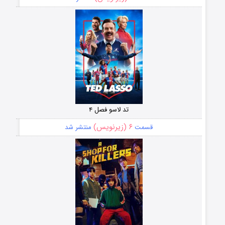
تد لاسو فصل ۴
۶ (زیرنویس)
قسمت
منتشر شد