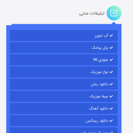
تبلیغات متنی
باب اسفنجی فصل ۱۷
آپ تیون
۶ (زیرنویس)
قسمت
منتشر شد
پنل پیامک
ملودی 98
نواز موزیک
دانلود رمان
میفا موزیک
رویایی برای تو
دانلود آهنگ
۱۵ (دوبله)
قسمت
منتشر شد
دانلود ریمکس
موزیک جدید پاپ