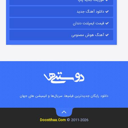
دانلود آهنگ جدید
قیمت ایمپلنت دندان
آهنگ هوش مصنوعی
زیرزمین
۲ (دوبله)
قسمت
منتشر شد
دانلود رایگان جدیدترین فیلم‌ها، سریال‌ها و انیمیشن های جهان
Doostihaa.Com
2011-2026 ©
این دریا طغیان خواهد کرد