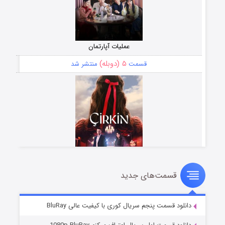
عملیات آپارتمان
۵ (دوبله)
قسمت
منتشر شد
قسمت‌های جدید
سریال زشت
۲ (زیرنویس)
قسمت
منتشر شد
دانلود قسمت پنجم سریال کوری با کیفیت عالی BluRay