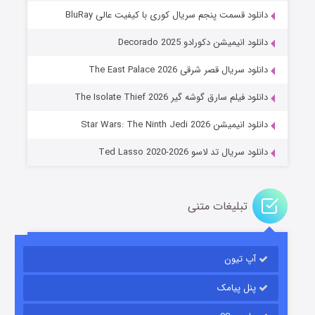
دانلود قسمت پنجم سریال کوری با کیفیت عالی BluRay
دانلود انیمیشن دکورادو Decorado 2025
دانلود سریال قصر شرقی The East Palace 2026
جادوگری در مغولستان
دانلود فیلم سارق گوشه گیر The Isolate Thief 2026
۱۴ (زیرنویس)
قسمت
منتشر شد
دانلود انیمیشن Star Wars: The Ninth Jedi 2026
دانلود سریال تد لاسو Ted Lasso 2020-2026
تبلیغات متنی
آپ تیون
باب اسفنجی فصل ۱۷
۶ (زیرنویس)
قسمت
منتشر شد
پنل پیامک