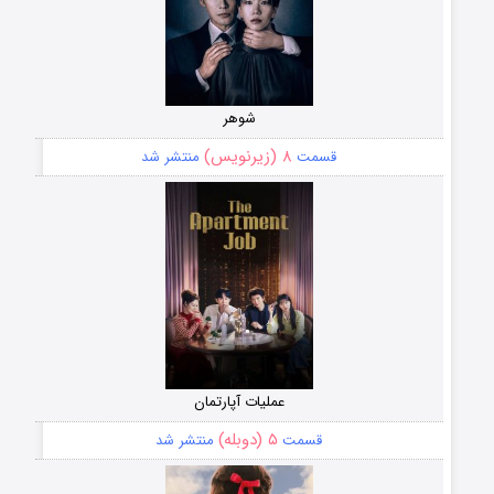
شوهر
۸ (زیرنویس)
قسمت
منتشر شد
عملیات آپارتمان
۵ (دوبله)
قسمت
منتشر شد