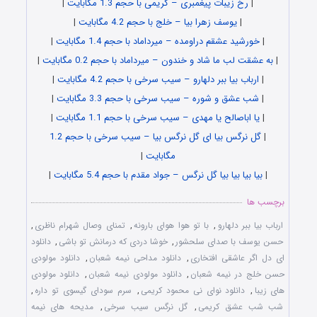
|
رخ زیبات پیغمبری – کریمی با حجم 1.3 مگابایت
|
|
یوسف زهرا بیا – خلج با حجم 4.2 مگابایت
|
|
خورشید عشقم دراومده – میرداماد با حجم 1.4 مگابایت
|
|
به عشقت لب ما شاد و خندون – میرداماد با حجم 0.2 مگابایت
|
|
ارباب بیا ببر دلهارو – سیب سرخی با حجم 4.2 مگابایت
|
|
شب عشق و شوره – سیب سرخی با حجم 3.3 مگابایت
|
|
یا اباصالح یا مهدی – سیب سرخی با حجم 1.1 مگابایت
|
|
گل نرگس بیا ای گل نرگس بیا – سیب سرخی با حجم 1.2
مگابایت
|
|
بیا بیا بیا بیا گل نرگس – جواد مقدم با حجم 5.4 مگابایت
|
برچسب ها
ارباب بیا ببر دلهارو
,
با تو هوا هوای بارونه
,
تمنای وصال شهرام ناظری
,
حسن یوسف با صدای سلحشور
,
خوشا دردی که درمانش تو باشی
,
دانلود
ای دل اگر عاشقی افتخاری
,
دانلود مداحی نیمه شعبان
,
دانلود مولودی
حسن خلج در نیمه شعبان
,
دانلود مولودی نیمه شعبان
,
دانلود مولودی
های زیبا
,
دانلود نوای نی محمود کریمی
,
سرم سودای گیسوی تو داره
,
شب شب عشق کریمی
,
گل نرگس سیب سرخی
,
مدیحه های نیمه