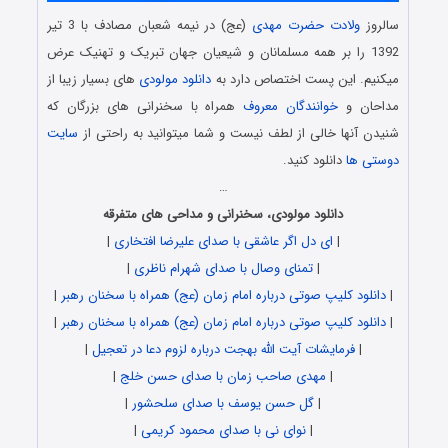
سالروز
ولادت حضرت مهدی
(عج) در نیمه شعبان مصادف با 3 تیر
1392 را بر همه مسلمانان و شیعیان جهان تبریک و تهنیک عرض
میکنیم. این پست اختصاص دارد به
دانلود مولودی
های بسیار زیبا از
مداحان و
خوانندگان معروف
همراه با سخنرانی های بزرگان که
شنیدن آنها خالی از لطف نیست و شما میتوانید به راحتی از
سایت
دوستی ها
دانلود کنید.
…
دانلود مولودی، سخنرانی و مداحی های متفرقه
|
ای دل اگر عاشقی با صدای علیرضا افتخاری
|
|
تمنای وصال با صدای شهرام ناظری
|
|
دانلود کلیپ صوتی درباره امام زمان (عج) همراه با سخنان رهبر
|
|
دانلود کلیپ صوتی درباره امام زمان (عج) همراه با سخنان رهبر
|
|
فرمایشات آیت الله بهجت درباره لزوم دعا در تعجیل
|
|
مهدی صاحب زمان با صدای حسن خلج
|
|
گل حسن یوسف با صدای سلحشور
|
|
نوای نی با صدای محمود کریمی
|