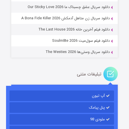
دانلود سریال عشق چسبناک ما Our Sticky Love 2026
عملیات آپارتمان
دانلود سریال زن متاهل آدمکش A Bona Fide Killer 2026
۲ (زیرنویس)
قسمت
منتشر شد
دانلود فیلم آخرین خانه The Last House 2026
دانلود فیلم سول‌میت Soulm8te 2026
دانلود سریال وستی‌ها The Westies 2026
تبلیغات متنی
مردگان متحرک: شهر مرده ۳
۲ (زیرنویس)
قسمت
منتشر شد
آپ تیون
پنل پیامک
ملودی 98