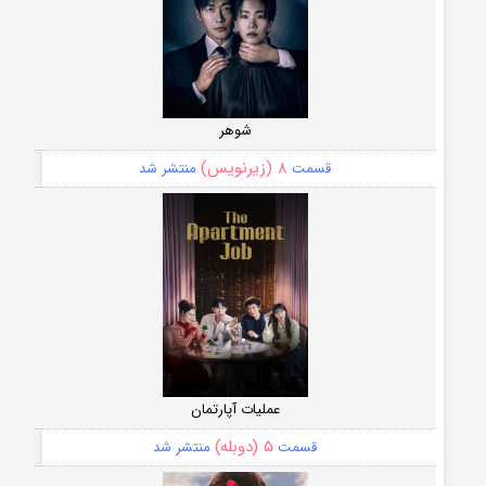
شوهر
۸ (زیرنویس)
قسمت
منتشر شد
عملیات آپارتمان
۵ (دوبله)
قسمت
منتشر شد