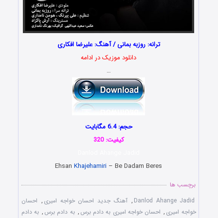
ترانه: روزبه بمانی / آهنگ: علیرضا افکاری
دانلود موزیک در ادامه
…
حجم: 6.4 مگابایت
کیفیت: 320
Danlod Ahange Jadid
Ehsan
Khajehamiri
– Be Dadam Beres
برچسب ها
Danlod Ahange Jadid
,
آهنگ جدید احسان خواجه امیری
,
احسان
خواجه امیری
,
احسان خواجه امیری به دادم برس
,
به دادم برس
,
به دادم