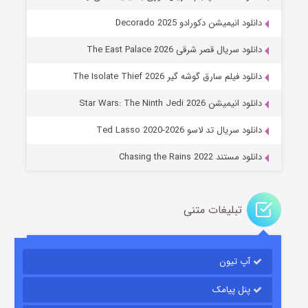
دانلود انیمیشن دکورادو Decorado 2025
دانلود سریال قصر شرقی The East Palace 2026
دانلود فیلم سارق گوشه گیر The Isolate Thief 2026
جادوگری در مغولستان
دانلود انیمیشن Star Wars: The Ninth Jedi 2026
۱۴ (زیرنویس)
قسمت
منتشر شد
دانلود سریال تد لاسو Ted Lasso 2020-2026
دانلود مستند Chasing the Rains 2022
تبلیغات متنی
آپ تیون
باب اسفنجی فصل ۱۷
۶ (زیرنویس)
قسمت
منتشر شد
پنل پیامک