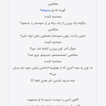
متقاضی:
گوزنه که تو
یخچاله
!!
مصاحبه کننده:
چگونه یک پیرزن از یک برکه پر از سوسمار رد میشود؟
متقاضی:
خیلی راحت، چون سوسمارا همشون رفتن تولد شیر!!
مصاحبه کننده:
سوال آخر. اون پیرزن کشته شد، چرا؟
متقاضی: امممممممم، نمیدونم، غرق شد؟
مصاحبه کننده:
نه، اون یه دونه آجری که از هواپیما انداختی پائین خورد تو سرش
مرد!!!
شما مردود شدین، نفر بعدی لطفا 😐
جوک های جدید و باحال
…
گاهی کسی را دوست داریم اما او نمیفهمد