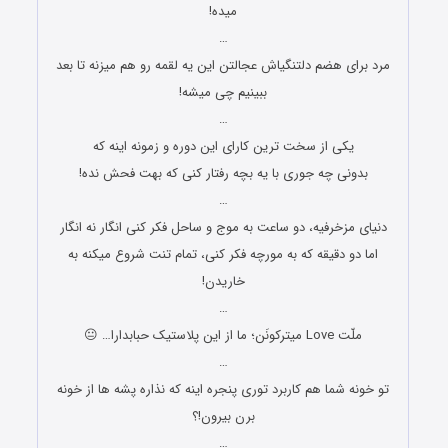
میده!
…
مرد براى هضم دلتنگیاش عجالتن این یه لقمه رو هم میزنه تا بعد
ببینیم چى میشه!
…
یکی از سخت ترین کارای این دوره و زمونه اینه که
بدونی چه جوری با یه بچه رفتار کنی که بهت فحش نده!
…
دنیاى مزخرفیه، دو ساعت به موج و ساحل فکر کنى انگار نه انگار
اما دو دقیقه که به مورچه فکر کنى، تمام تنت شروع میکنه به
خاریدن!
…
ملّت Love میترکونَن؛ ما از این پلاستیک حبابدارا… 😐
…
تو خونه شما هم کاربرد توری پنجره اینه که نذاره پشه ها از خونه
برن بیرون!؟
…