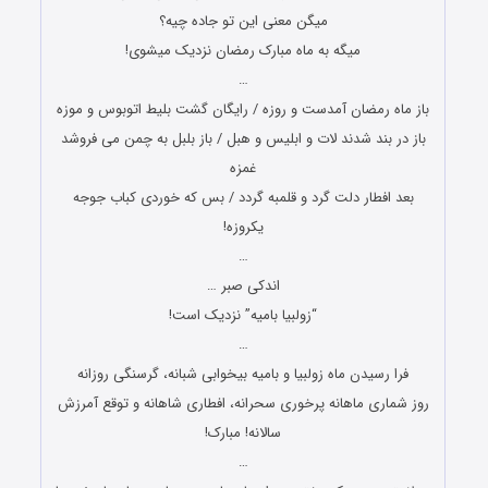
میگن معنی این تو جاده چیه؟
میگه به ماه مبارک رمضان نزدیک میشوی!
…
باز ماه رمضان آمدست و روزه / رایگان گشت بلیط اتوبوس و موزه
باز در بند شدند لات و ابلیس و هبل / باز بلبل به چمن می فروشد
غمزه
بعد افطار دلت گرد و قلمبه گردد / بس که خوردی کباب جوجه
یکروزه!
…
اندکی صبر …
“زولبیا بامیه” نزدیک است!
…
فرا رسیدن ماه زولبیا و بامیه بیخوابی شبانه، گرسنگی روزانه
روز شماری ماهانه پرخوری سحرانه، افطاری شاهانه و توقع آمرزش
سالانه! مبارک!
…