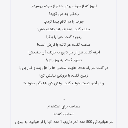
ﺍﻣﺮﻭﺯ ﻛﻪ ﺍﺯ ﺧﻮﺍﺏ ﺑﻴﺪﺍﺭ ﺷﺪﻡ ﺍﺯ ﺧﻮﺩﻡ ﭘﺮﺳﻴﺪﻡ:
ﺯﻧﺪﮔﯽ ﭼﻪ ﻣﯽ ﮔﻮﻳﺪ؟
ﺟﻮﺍﺏ ﺭﺍ ﺩﺭ ﺍﺗﺎﻗﻢ ﭘﻴﺪﺍ ﻛﺮﺩﻡ،
ﺳﻘﻒ ﮔﻔﺖ: ﺍﻫﺪﺍﻑ ﺑﻠﻨﺪ ﺩﺍﺷﺘﻪ ﺑﺎﺵ!
ﭘﻨﺠﺮﻩ ﮔﻔﺖ: ﺩﻧﻴﺎ ﺭﺍ ﺑﻨﮕﺮ!
ﺳﺎﻋﺖ ﮔﻔﺖ: ﻫﺮ ﺛﺎﻧﻴﻪ ﺑﺎ ﺍﺭﺯﺵ ﺍﺳﺖ!
ﺁﻳﻴﻨﻪ ﮔﻔﺖ: ﻗﺒﻞ ﺍﺯ ﻫﺮ ﻛﺎﺭﯼ ﺑﻪ ﺑﺎﺯﺗﺎﺏ ﺁﻥ ﺑﻴﻨﺪﻳﺶ!
ﺗﻘﻮﻳﻢ ﮔﻔﺖ: ﺑﻪ ﺭﻭﺯ ﺑﺎﺵ!
ﺩﺭ ﮔﻔﺖ: ﺩﺭ ﺭﺍﻩ ﻫﺪﻑ ﻫﺎﻳﺖ ﺳﺨﺘﯽ ﻫﺎ ﺭﺍ ﻫُﻞ ﺑﺪﻩ ﻭ ﻛﻨﺎﺭ ﺑﺰﻥ!
ﺯﻣﻴﻦ ﮔﻔﺖ: ﺑﺎ ﻓﺮﻭﺗﻨﯽ ﻧﻴﺎﻳﺶ ﻛﻦ!
ﻭ ﺩﺭ ﺁﺧﺮ، ﺗﺨﺖ ﺧﻮﺍﺏ ﮔﻔﺖ: ﻭﻟﺶ ﮐﻦ ﺑﺎﺑﺎ ﺑﮕﯿﺮ ﺑﺨﻮﺍﺏ!!
جوک های جدید و باحال
…
مصاحبه برای استخدام
مصاحبه کننده:
در هواپیمائی 500 عدد آجر داریم، 1 عدد آنها را از هواپیما به بیرون