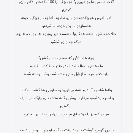
گفت شانس ما رو میبینی؟ تو بچگی با 100 تا دختر، دکتر بازی
کردیم
الان آدرس هیچکدومشون رو نداریم، اما یه بار بچگی خونه
همسایمون توی خودم شاشیدم،
حالا دخترشون شده همکارم! نشسته میز روبروم هر روز صبح بهم
میگه چطوری شاشو
…
بچه های الآن که سختی نمی کشن؟
ما دهنمون صاف شد انقدر دفتر خط کشی کردیم
یارو دفتر میخره از قبل حتی مشقاشم توش نوشته شده
…
واقعا شانس آوردیم همه بیماریها رو خارجی ها کشف میکنن
و اسم خودشونو میذارن روش وگرنه مثلا بجای پارکینسون باید
میگفتیم
مرض کامبیز یا درد حاج مرتضی و برادران به غیر مجتبی
…
با این گرونی گوشت تا چند وقت دیگه جلو پای عروس و دوماد