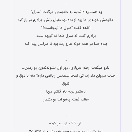
…
یه همسایه داشتیم به خانومش میگفت “منزل”.
خانومش خونه ی ما بود اومده بود دنبال زنش. برادرم در باز کرد
آقاهه گفت “منزل ما اینجاست؟”
برادرم گفت نه منزل شما ته کوچه ست.
بنده خدا در همه خونه هارو زده بود تا منزلش پیدا کنه
جوک های جدید و باحال
…
یارو میگفت: رفتم سربازی، روز اول نشوندنمون رو زمین…
جناب سروان داد زد: کی اینجا لیسانس ریاضی داره؟ منم با ذوق و
شوق
دستمو بردم بالا گفتم: من!
جناب گفت: پاشو اینا رو بشمار
جوک های جدید و باحال
…
یارو 95 سال عمر کرده
بعد که می میره مینویسن: به دیدار حق شتافت!!