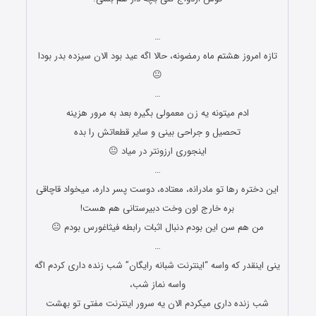
جوک های جدید و باحال
…
تازه امروز هشتم ماه رمضونه، حالا اگه عید بود الان سیزده‌ بدر بودا
😐
…
ﺍﺩﻡ ﻣﯿﺘﻮﻧﻪ ﯾﻪ ﺯﻥ ﻣﻌﻤﻮﻟﯽ ﺑﮕﯿﺮﻩ ﺑﻌﺪ ﺑﻪ ﻣﺮﻭﺭ ﻫﺰﯾﻨﻪ
ﺗﺤﺼﯿﻞ ﻭ ﺟﺮﺍﺣﯽ ﺑﯿﻨﯽ ﻭ ﺳﺎﯾﺮ ﻗﻄﻌﺎﺗﺶ ﺭﺍ ﺑﺪﻩ
ﺍﯾﻨﺠﻮﺭﯼ ﺍﺭﺯﻭﻧﺘﺮ ﺩﺭ ﻣﯿﺎﺩ 😐
…
ﺍﯾﻦ ﺩﺧﺘﺮﻩ ﺭﻫﺎ ﺗﻮ ﻣﺎﺩﺭﺍﻧه، ﻣﻌﺘﺎﺩﻩ، ﺩﻭﺳﺖ ﭘﺴﺮ ﺩﺍﺭﻩ، ﻣﯿﺨﻮﺍﺩ ﻗﺎﭼﺎﻗﯽ
ﺑﺮﻩ ﺧﺎﺭﺝ ﺍﻭﻥ ﻭﺧﺖ ﺩﺑﯿﺮﺳﺘﺎﻧﯽ ﻫﻢ ﻫﺴﺖ!
ﻣﻦ ﻫﻢ ﺳﻦ ﺍﯾﻦ ﺑﻮﺩﻡ ﺩﻧﺒﺎﻝ ﺍﺛﺒﺎﺕ ﺭﺍﺑﻄﻪ ﻓﯿﺜﺎﻏﻮﺭﺱ ﺑﻮﺩﻡ 😐
…
ینی اینقدر که واسه “اینترنت شبانه رایگان” شب زنده داری کردم اگه
واسه نماز شب،
شب زنده داری میکردم الان یه سرور اینترنت مفتی تو بهشت