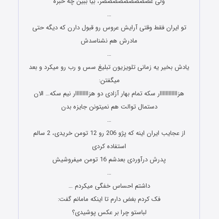
ولی عصصصصصصصصصر، بیا ببین چه خبره
…
تو ایران فقط وقتی آرایش عروس رو قبول دارن که دیگه حتی
مادرش هم نشناسدش
…
یادش بخیر یه زمانی تلویزیون تبلیغ سس و رب رو میکرد و بعد
میگفتن:
هزاااااااااااار سکه تمام بهار آزادی دو هزااااااااار نیم سکه… الان
دستمال توالت هم نمیتونن جایزه بدن
…
از عجایب ایران اینه که پژو 206 رو 12 تومن خریدی، 2 سالم
استفاده کردی
پدرش درآوردی بعدشم 16 تومن میفروشیش
…
ﺩﺍﺷﺘﻢ ﺍﺣﺴﺎﺱ ﺧﻔﮕﯽ ﻣﯿﮑﺮﺩﻡ …
ﻓﮏ ﮐﺮﺩﻡ ﺑﻐﺾ ﺩﺍﺭم ﺗﺎ ﺍﯾﻨﮑﻪ ﻣﺎﻣﺎﻧﻢ ﮔﻔﺖ:
ﻟﺒﺎﺳﺘﻮ ﭼﺮﺍ ﺑﺮ ﻋﮑﺲ پوﺷﯿﺪﯼ؟