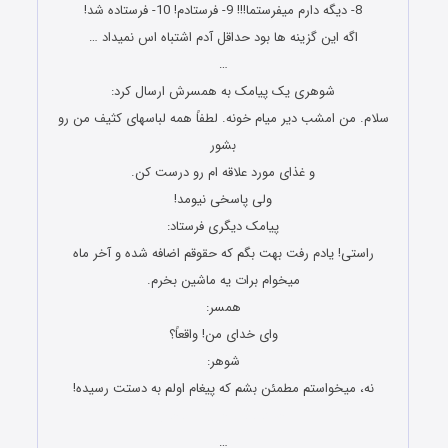
8- دیگه دارم میفرستما!!! 9- فرستادم! 10- فرستاده شد!
اگه این گزینه ها بود حداقل آدم اشتباه اس نمیداد …
…
ﺷﻮﻫﺮﯼ ﯾﮏ ﭘﯿﺎﻣﮏ ﺑﻪ ﻫﻤﺴﺮﺵ ﺍﺭﺳﺎﻝ ﮐﺮﺩ:
ﺳﻼﻡ. ﻣﻦ ﺍﻣﺸﺐ ﺩﯾﺮ ﻣﯿﺎﻡ ﺧﻮﻧﻪ. ﻟﻄﻔﺎً ﻫﻤﻪ ﻟﺒﺎﺳﻬﺎﯼ ﮐﺜﯿﻒ ﻣﻦ ﺭﻭ
ﺑﺸﻮﺭ
ﻭ ﻏﺬﺍﯼ ﻣﻮﺭﺩ ﻋﻼﻗﻪ ﺍﻡ ﺭﻭ ﺩﺭﺳﺖ ﮐﻦ.
ﻭﻟﯽ ﭘﺎﺳﺨﯽ ﻧﯿﻮﻣﺪ!
ﭘﯿﺎﻣﮏ ﺩﯾﮕﺮﯼ ﻓﺮﺳﺘﺎﺩ:
ﺭﺍﺳﺘﯽ! ﯾﺎﺩﻡ ﺭﻓﺖ ﺑﻬﺖ ﺑﮕﻢ ﮐﻪ ﺣﻘﻮﻗﻢ ﺍﺿﺎﻓﻪ ﺷﺪﻩ ﻭ ﺁﺧﺮ ﻣﺎﻩ
ﻣﯿﺨﻮﺍﻡ ﺑﺮﺍﺕ ﯾﻪ ﻣﺎﺷﯿﻦ ﺑﺨﺮﻡ.
ﻫﻤﺴﺮ:
ﻭﺍﯼ ﺧﺪﺍﯼ ﻣﻦ! ﻭﺍﻗﻌﺎً؟
ﺷﻮﻫﺮ:
ﻧﻪ، ﻣﯿﺨﻮﺍﺳﺘﻢ ﻣﻄﻤﺌﻦ ﺑﺸﻢ ﮐﻪ ﭘﯿﻐﺎﻡ ﺍﻭﻟﻢ ﺑﻪ ﺩﺳﺘﺖ ﺭﺳﯿﺪﻩ!
جوک های جدید و باحال
…