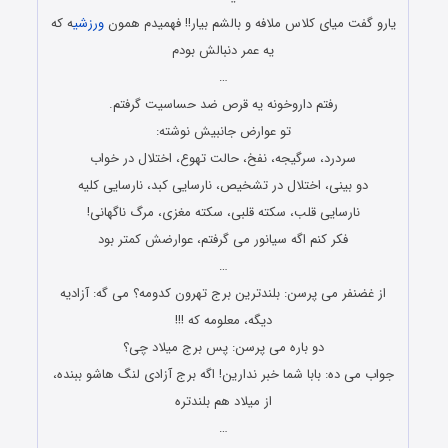
یارو گفت میای کلاس ملافه و بالشم بیار!! فهمیدم همون
ورزشی
ه که
یه عمر دنبالش بودم
…
رفتم داروخونه یه قرص ضد حساسیت گرفتم.
تو عوارض جانبیش نوشته:
سردرد، سرگیجه، نفخ، حالت تهوع، اختلال در خواب
دو بینی، اختلال در تشخیص، نارسایی کبد، نارسایی کلیه
نارسایی قلب، سکته قلبی، سکته مغزی، مرگ ناگهانی!
فکر کنم اگه سیانور می گرفتم، عوارضش کمتر بود
…
از غضنفر می پرسن: بلندترین برج تهرون کدومه؟ می گه: آزادیه
دیگه، معلومه که !!!
دو باره می پرسن: پس برج میلاد چی؟
جواب می ده: بابا شما خبر ندارین! اگه برج آزادی لنگ هاشو ببنده،
از میلاد هم بلندتره
…