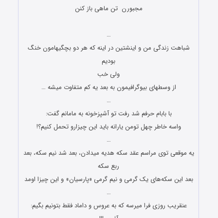
مجبورن تن ماهی باز کنن
جوک های جدید و باحال
…
شباهت زندگی من و اینشتین در اینه که هر دو بچگیهامون خنگ
بودیم
ولی خب
از وسطهای بیوگرافیمون به بعد یه کم متفاوت میشه …
…
با بابام حرفم شد رفت تو آشپزخونه به مامانم گفت:
واسه خاطر چهل تومن یارانه باید این چیزارو تحمل کنیم؟!
…
یه موقعی توی مراسم عقد سکه هدیه میدادن، بعد شد نیم سکه، بعد
ربع سکه
بعد این سکه‌های یک گرمی و نیم گرمی «پارسیان» و این چیزا اومد
…
عنقریب روزی فرا میرسه که به عروس و داماد فقط بتونیم بگیم: