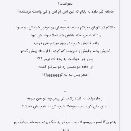
دعواست!!
مامانم گیر داده به بابام که این اس ام اس و کی واست فرستاده!!!
…
داشتم تو اتوبان میرفتم دیدم یه بچه ای رو موتور خوابش برده بود
و داشت می افتاد باباش هم اصلا حواسش نبود.
رفتم کنارش هر چقدر بوق میزدم نمی فهمید.
آخرش رفتم جلوش و سرعتمو کم کردم تا ایستاد بهش گفتم:
پس چرا حواست به بچه ات نیس؟؟؟
ی دفعه دو دستی زد تو سرشو گفت:
اصغر پس ننه ت کوووووووو؟؟!!
جوک های جدید و باحال
…
از مارمولک له شده زشت تر٬ پسربچه تو سن بلوغه
اصلن مثل کوبیسم میمونه!!! هیچیش به هیچیش نمیاد!!!
…
رفتم یوگا اسم بنویسم، لامصـــب دو به شک بودم حوصلم میشه برم
یا نه!