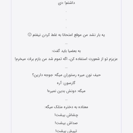
داشتم! :دی
.
.
.
یه بار نشد من موقع امتحانا به غلط کردن نیفتم 🙂
…
به بعضیا باید گفت:
عزیزم تو از شعورت استفاده کن، اگه تموم شد من بازم برات میخرم!
…
حیف نون میره رستوران میگه: جوجه دارین؟
گارسون: آره
میگه: دونش بدین نمیره!
…
معتاده به دختره متلک میگه:
چشاش بیشت!
صداش بیشت!
تیپش بیشت!