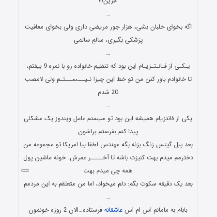
آفرین!!!
…
اگه بخوای خلبان بشی، هزار جور مریضی داری ولی بخوای معافیت
پزشکی بگیری، سالمِ سالمی
…
یـکـی از فـانـتـزیـام این بود که تنظیم خانواده رو با نمره 9 بیفتم،
تا خانوادم باور کنن من تو خط این چیزا نـیـــســـتـم ولی لامصب
20 شدم
…
یکی از فانتزیام همیشه این بود تو سیستم عامل ویندوز یک مشکلی
پیدا کنم بفرستم براشون
بعد بیل گیتس زنگ بزنه بگه مهندس لطفا بیا امریکا تو مجموعه من
دخترمم میدم بهت کنیزت باشه تا آخـــــر عمرش. خونه ماشین پول
همه چی میدم بهت
بعد یک دقیقه سکوت بگم: دلم میخواد، اما من متعلقم به این مردمم
…
بابام به مامانم اس ام اس
عاشقانه
فرستاده…الان 2 روزه خونمون