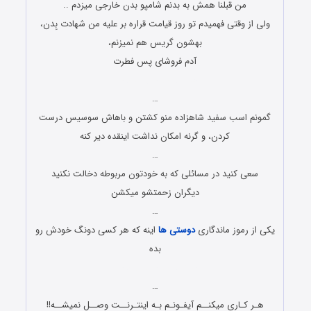
من قبلنا همش به بدنم شامپو بدن خارجی میزدم ..
ولی از وقتی فهمیدم تو روز قیامت قراره بر علیه من شهادت بِدن،
بهشون گریس هم نمیزنم،
آدم فروشای پس فطرت
جوک های جدید و باحال
…
گمونم اسب سفید شاهزاده منو کشتن و باهاش سوسیس درست
کردن، و گرنه امکان نداشت اینقده دیر کنه
…
سعی کنید در مسائلی که به خودتون مربوطه دخالت نکنید
دیگران زحمتشو میکشن
…
یکی از رموز ماندگاری
دوستی ها
اینه که هر کسی دونگ خودش رو
بده
جوک های جدید و باحال
…
هـر کـاری میکنــم آیفـونـم بـه اینتـرنــت وصــل نمیشــه!!