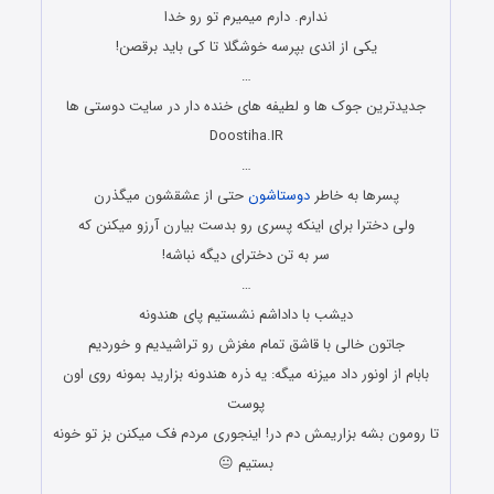
ندارم. دارم میمیرم تو رو خدا
یکی از اندی بپرسه خوشگلا تا کی باید برقصن!
…
جدیدترین جوک ها و لطیفه های خنده دار در سایت دوستی ها
Doostiha.IR
…
پسرها به خاطر
دوستاشون
حتی از عشقشون میگذرن
ولی دخترا برای اینکه پسری رو بدست بیارن آرزو میکنن که
سر به تن دخترای دیگه نباشه!
…
دیشب با داداشم نشستیم پای هندونه
جاتون خالی با قاشق تمام مغزش رو تراشیدیم و خوردیم
بابام از اونور داد میزنه میگه: یه ذره هندونه بزارید بمونه روی اون
پوست
تا رومون بشه بزاریمش دم در! اینجوری مردم فک میکنن بز تو خونه
بستیم 😐
…