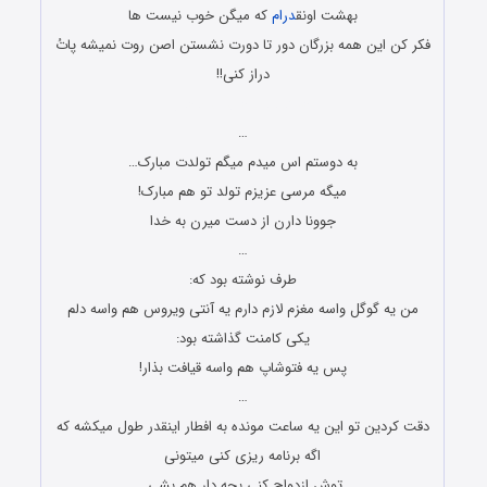
بهشت اونق
درام
که میگن خوب نیست ها
فکر کن این همه بزرگان دور تا دورت نشستن اصن روت نمیشه پاتُ
دراز کنی!!
جوک های جدید و باحال
…
به دوستم اس میدم میگم تولدت مبارک…
میگه مرسی عزیزم تولد تو هم مبارک!
جوونا دارن از دست میرن به خدا
…
طرف نوشته بود که:
من یه گوگل واسه مغزم لازم دارم یه آنتی ویروس هم واسه دلم
یکی کامنت گذاشته بود:
پس یه فتوشاپ هم واسه قیافت بذار!
…
دقت کردین تو این یه ساعت مونده به افطار اینقدر طول میکشه که
اگه برنامه ریزی کنی میتونی
توش ازدواج کنی بچه دار هم بشی.