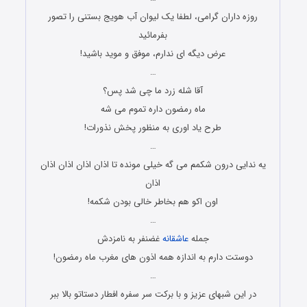
روزه داران گرامی، لطفا یک لیوان آب هویج بستنی را تصور
بفرمائید
عرض دیگه ای ندارم، موفق و موید باشید!
…
آقا شله زرد ما چی شد پس؟
ماه رمضون داره تموم می شه
طرح یاد اوری به منظور پخش نذورات!
…
یه ندایی درون شکمم می گه خیلی مونده تا اذان اذان اذان اذان
اذان
اون اکو هم بخاطر خالی بودن شکمه!
…
جمله
عاشقانه
غضنفر به نامزدش
دوستت دارم به اندازه همه اذون های مغرب ماه رمضون!
…
در این شبهای عزیز و با برکت سر سفره افطار دستاتو بالا ببر