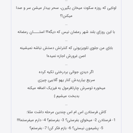
اونایی که روزه سکوت میخان بگیرن، سحر بیدار میشن سر و صدا
میکنن!؟
…
با این روزای بلند شهر رمضان نیس که دیگه!!! استــــانِ رمضانه
…
بابای من جلوى تلویزیونى که کنترلش دستش نباشه نمیشینه
اصن غرورش اجازه نمیده!
…
ﺍﮔﺮ ﺩﯾﺪﯼ ﺟﻮﺍﻧﯽ ﺑﺮﺩﺭﺧﺘﯽ ﺗﮑﯿﻪ ﮐﺮﺩﻩ
ﺳﺮﯾﻊ ﺑﯿﺎﺭﯾﺪﺵ ﮐﻨﺎﺭ ﯾﻬﻮ ﮔﻼﺑﯿﯽ ﭼﯿﺰﯼ
ﻣﯿﺨﻮﺭﻩ ﺗﻮﺳﺮﺵ ﭼﺎﺭﺗﺎﻓﺮﻣﻮﻝ ﺑﻪ ﻓﯿﺰﯾﮏ ﺍﺿﺎﻓﻪ ﻣﯿﮑﻨﻪ
ﺑﺪﺑﺨﺖ ﻣﯿﺸﯿﻢ |:
…
کاش فرستادن اس ام اس چندین مرحله داشت مثلا:
1- فرستادن 2- میخوای بفرستی؟ 3- بفرستم؟ 4- دارم میفرستما!!!
5- پشیمون نیستی؟ 6- بازم فکر کن! 7- بفرستم؟