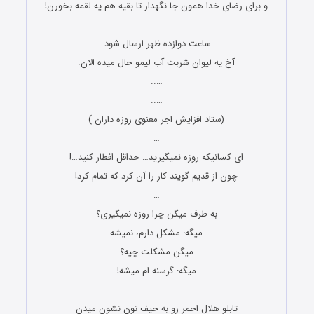
و برای رضای خدا همون جا نگهدار تا بقیه هم یه لقمه بخورن!
…
ساعت دوازده ظهر ارسال شود:
آخ یه لیوان شربت آب لیمو حال میده الان.
…..
…..
(ستاد افزایش اجر معنوی روزه داران )
…
ای کسانیکه روزه نمیگیرید… حداقل افطار کنید…!
چون از قدیم گویند کار را آن کرد که تمام کرد!
…
به طرف میگن چرا روزه نمیگیری؟
میگه: مشکل دارم، نمیشه
میگن مشکلت چیه؟
میگه: گرسنه ام میشه!
…
تابلو هلال احمر رو به حیف نون نشون میدن