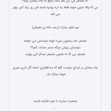
به غضنفر می گن نظر شما راجع به ماه رمضان چیه؟
می گه والا خیلی خوبه فقط یه ذره زولبیا بامیه اش رو زیاد کنن بهتر
می شه
…
عید فطر مبارک (رصد خانه ی
غضنفر
)
…
غضنفر ماه رمضون میره خونه دوستش می خوابه
دوستش بهش میگه سحر صدات کنم؟؟
غضنفر می گه نه همون غضنفر صدام کنی بهتره
…
ماه رمضان بر تو ای دوست گلم که دم افطاری تخته گاز داری میری
خونه مبارک باد..
.
.
.
جمعیت مبارزه با سوء تغذیه شدید
…