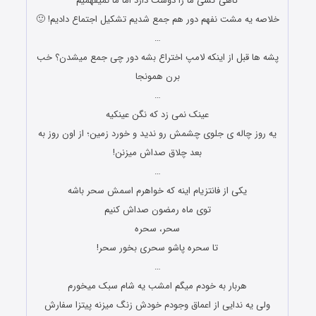
گاهی کسی ما را دوست دارد اما ما نمیفهمیم
خلاصه یه مشت نفهم دور هم جمع شدیم تشکیل اجتماع دادیم! 🙂
…
پشه ها قبل از اینکه لامپ اختراع بشه دور چی جمع میشدن؟ خب
برن همونجا
…
عینک نمی زد که نگن عینکیه
یه روز چاله ی جلوی چشمش رو ندید و خورد زمین؛ از اون روز به
بعد چلاق صداش میزنن!
…
یکی از فانتزیام اینه که خواهرم اسمش سحر باشه
توی ماه رمضون صداش کنیم
سحر، سحره
تا سحره پاشو سحری بخور سحر!
…
هربار به خودم میگم امشب یه شام سبک میخورم
ولى یه ندایى از اعماق وجودم خودش زنگ میزنه پیتزا سفارش