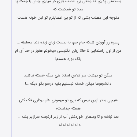
بسلامتی پدری که وختی بی اعصاب بازی در میاری چنان با جفت پا
میاد تو شیکمت که
متوجه این مطلب بشی که از تو بی اعصابترم تو این خونه هست
جوک های جدید و باحال
…
پسره رو آوردن شبکه جام جم، به بیست زبان زنده دنیا مسلطه …
من از اول راهنمایی تا حالا زبان انگلیسی میخونم هنوز در حد آی ام
بلک بورد هستم!
…
میگن تو بهشت سر کلاس استاد هی میگه خسته نباشید
دانشجوها میگن خسته نیستیم بقیه درسو بگو دیگه …!
…
هیچی بدتر ازین نیس که بری تو مهمونی هلو برداری فک کنی
هسته جداست؛
بعد نباشه و تا وسطای خوردنش آب از زیر آرنجت سرازیر بشه …
اه اه اه اه اه اه …
…