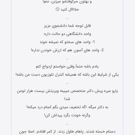
و بهتون سرکوفتشو میزنن، منم!
حلاااال کنید 🙂
…
قابل توجه شما دانشجوی عزیز
واحد دانشگاهی دو حالت داره:
1- واحد های سختو که نمیشه خوند
2- واحد های آسون هم که ارزش خوندن نداره!
…
یادم باشه حتماً وقتی خواستم ازدواج کنم
یکی از شرایط این باشه که همیشه کنترل تلوزیون دست من باشه!
…
یارو میره پیش دکتر متخصص میبینه ویزیتش بیست هزار تومن
شد!
به دکتر میگه: اگه تخفیف میدی بگم کجام درد میکنه!
وگرنه خودت بگرد پیداش کن!
…
دستام خسته شدند. پاهام طاول زدند. از کمر افتادم. اصلا جون