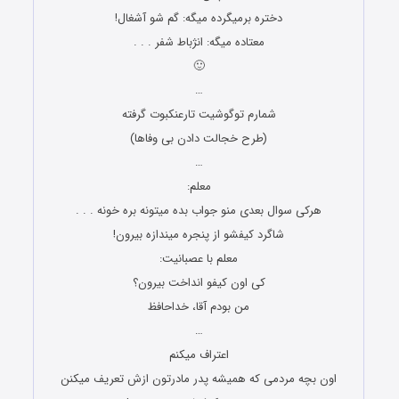
دختره برمیگرده میگه: گم شو آشغال!
معتاده میگه: انژباط شفر . . .
🙂
…
شمارم توگوشیت تارعنکبوت گرفته
(طرح خجالت دادن بی وفاها)
…
معلم:
هرکی سوال بعدی منو جواب بده میتونه بره خونه . . .
شاگرد کیفشو از پنجره میندازه بیرون!
معلم با عصبانیت:
کی اون کیفو انداخت بیرون؟
من بودم آقا، خداحافظ
…
اعتراف میکنم
اون بچه مردمی که همیشه پدر مادرتون ازش تعریف میکنن