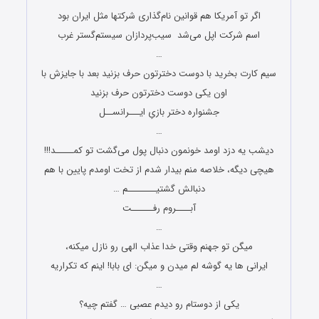
اگر تو آمریکا هم قوانین نام‌گذاری شرکتها مثل ایران بود
اسم شرکت اپل می‌شد سیب‌پردازان سیستم‌گستر غرب
…
سیم کارت بخرید با دوست دخترتون حرف بزنید بعد با جایزش با
اون یکی دوست دخترتون حرف بزنید
جشنواره دختر بازیِ ایـــرانســل
…
دیشب یه دزد اومد خونمون دنبال پول می‌گشت تو کمـــــد!!!
هیچی دیگه، خلاصه منم بیدار شدم از تخت اومدم پایین با هم
دنبالش گشتیــــــــم …
آبــــروم رفــــــت
…
میگن تو جهنم وقتی خدا عذاب الهی رو نازل میکنه،
ایرانى ها یه گوشه لم میدن و میگن: ای بابا! اینم که تکراریه
…
یکی از دوستام رو دیدم عصبی … گفتم چیه؟