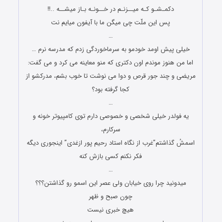
دکمـشـو کـه میــزنـم در خــونـه بـاز میشــه ..!!
پس این ملّت چی میگن ما با آیفون میایم نت
…
خیلی پیش اومد خودمو به سرماخوردگی زدم که مدرسه نرم …
اما من هنوز موندم اون دکتری که منو معاینه می کرد و می گفت:
مریضی و چند جور قرص و دوا می نوشت تا خوب بشم، مدرکشو از
کجا گرفته بود؟
…
یه فولدر خیلی شخصی و خصوصی دارم توی کامپیوتر خونه و
سرکارم،
اسمشُ گذاشتم”غرب از نگاه استاد رحیم پور ازغدی” اینجوری دیگه
فکر نکنم کسی بازش کنه
…
میدونید چرا روی خیابان ولی عصر این اسمو رو گذاشتن؟؟؟
چون صبح و ظهر
هیچ خبری نیست