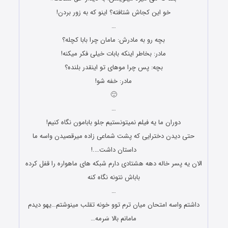
خو این کجاش شتافته؟ اینو که به زور بردن!
…
بچه رو به مادرش: مامان چرا بابا کچله؟
مادر: بخاطر اینکه بابات خیلی فکر میکنه!
بچه: پس چرا موهای تو اینقدر بلنده؟
مادر: خفه شو!
🙂
…
دوران ما یه فیلم نمیتونستیم جلو بابامون نگاه کنیم!
حتی دیدن دخترایی که پشت شماعی زاده میرقصیدن واسه ما
داستان داشت….!
الان یه پسر خاله دهه هشتادی دارم شبکه های ماهواره را قفل کرده
باباش نتونه نگاه کنه
…
داشتم واسه امتحان میان ترم توو خونه تقلب مینوشتم…یهو دیدم
مامانم بالا سَرمه…