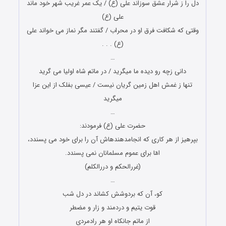
دل را ز شرار عشق سوزاند علی (ع) / یک عمر غریب شهر خود ماند
علی (ع)
وقتی که شکافت فرق او در محراب / گفتند مگر نماز می خواند علی
(ع) . . .
…
دانی زچه رو دیده ما میگرید / در ماتم شاه اولیا می گرید
تنها ز غمش اهل زمین گریان نیست / عیسی بفلک از این عزا
میگرید
…
حضرت علی (ع) فرمودند:
بپرهیز از هر کارى که انجام‏دهنده‏اش آن را براى خود می ‏پسندد،
امّا براى عموم مسلمانان نمی ‏پسندد.
(غررالحکم و دررالکلم)
…
کو، آن که بردوشش کشاند در دل شب
قوت یتیم و دردمند و زار و مضطر
از ماتم جانکاه او هر رادمردى