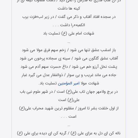
در آن شب قدری که قدرش را نمی دید / دست شقاوت تیغه ای از
کینه ها داشت
در سجده افتاد آفتاب و ذکر می گفت / در زیر لب«فزت برب
الکعبه»را داشت . . .
شهادت امام علی (ع) تسلیت باد
…
باز امشب عشق تنها می شود / زخم سهم فرق مولا می شود
آفتاب عشق گلگون می شود / سینه ی سجاده پرخون می شود
پشت نخل آرزو خم می شود / داغ حسرت سهم آدم می شود
جاده می ماند غریب و بی سوار / ذوالفقار عدل می گیرد غبار
شهادت مولا
امیر المؤمنین
تسلیت باد.
در برج ولامهر جهان تاب علی(ع) است / در شهر علوم نبی باب
علی(ع) است
از اول خلقت بشر تا امروز / مظلوم ترین شهید محراب علی(ع)
است . . .
…
ناله کن اى دل به عزاى على (ع) / گریه کن اى دیده براى على (ع)