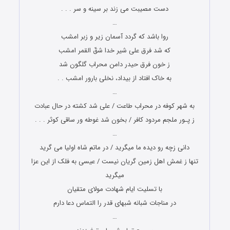
دست مصیبت مى زند بر سینه و سر . . .
…
روا باشد که گردد آسمان زیر و زبر امشب
که شد فرق على شیر خدا شقّ القمر امشب
ز خون فرق حیدر دامن محراب گلگون شد
به خاک افتاد از بیداد، نخلى بارور امشب . .
…
به شهر کوفه در محراب طاعت / علی شد کشته در حال عبادت
ز پـور ملجم مردود کافر / بخون شد غوطه ور ساقی کوثر . . .
…
دانی زچه رو دیده ما میگرید / در ماتم شاه اولیا می گرید
تنها ز غمش اهل زمین گریان نیست / عیسی به فلک از این عزا
میگرید
با تسلیت ایام شهادت مولای متقیان
در مناجات شبانه شبهای قدر را التماس دعا دارم
…