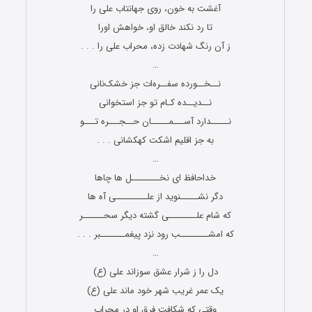
آغشت به خون، روی جهان‏تاب علی را
تا رد نکند خالق او، خواهش اورا
ز آن رنگ شهادت زده، محراب علی را . . .
…
نــخــورده سفــره‌ات جز خشک‌نانی
نــدیــده کـام تو جز استخوانی
نـــــدارد آســـمـــــان حــجـــره تـــو
به جز اقلیم اشکت کهکشانی . . .
…
خداحافظ ای نخــــــــل ها چاها
دگر نشـــــنوید از علـــــــــی آه ها
که شام علــــــــی گشته دیگر سحــــــر
که امشــــــــب رود نزد پیغمـــــــبر . . .
…
دل را ز شرار عشق سوزاند علی (ع)
یک عمر غریب شهر خود ماند علی (ع)
وقتی که شکافت فرق او در محراب