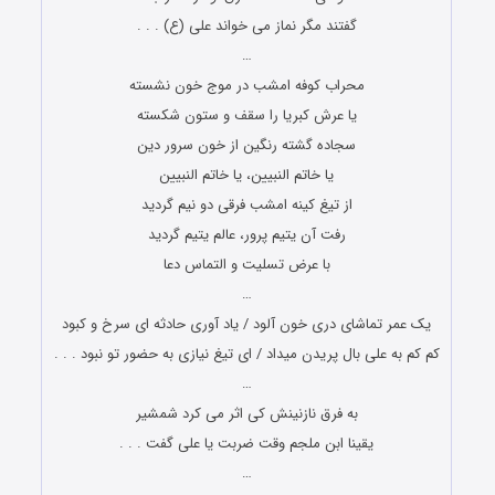
گفتند مگر نماز می خواند علی (ع) . . .
…
محراب کوفه امشب در موج خون نشسته
یا عرش کبریا را سقف و ستون شکسته
سجاده گشته رنگین از خون سرور دین
یا خاتم النبیین، یا خاتم النبیین
از تیغ کینه امشب فرقی دو نیم گردید
رفت آن یتیم پرور، عالم یتیم گردید
با عرض تسلیت و التماس دعا
…
یک عمر تماشای دری خون آلود / یاد آوری حادثه ای سرخ و کبود
کم کم به علی بال پریدن میداد / ای تیغ نیازی به حضور تو نبود . . .
…
به فرق نازنینش کی اثر می کرد شمشیر
یقینا ابن ملجم وقت ضربت یا علی گفت . . .
…