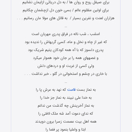
برای صیقل روح و روان ها / به دل دریائی ازایمان نشانیم
برای اولین مظلوم عالم / بسی خون دل ازچشمان چکانیم
هزاران لعنت و نفرین بسیار / به قاتل های مولا مان رسانیم . . .
…
امشب ، شب ناله در فراق پدری مهربان است
که غیر از چاه و نخل و ماه، کسی گریه‏اش را ندیده بود
پدری دل‏سوز که با آه همه کودکان یتیم شریک بود
و غصه‏های همه را بر جان خود هموار می‏کرد
ولی کسی از غربت او و دردهای دلش
با خاری در چشم و استخوانی در گلو ، خبر نداشت . . .
…
به نماز بست
قامت
که نهد به عرش پا را
به خدا علی نبیند به نماز جز خدا را
به نماز آخرینش چه گذشت من ندانم
که ندای دعوت آمد شه ملک لافتی را
همه اهل بیت عصمت زسرا برون دویدند
ابتا و واعلیا بنمود پر فضا را