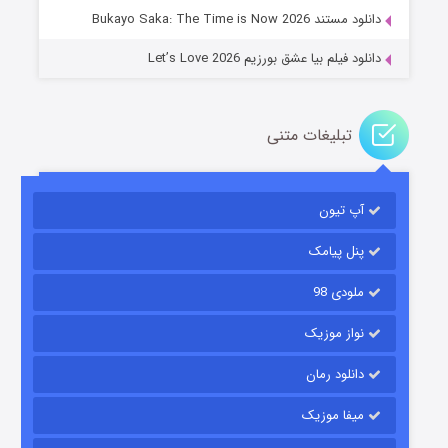
دانلود مستند Bukayo Saka: The Time is Now 2026
دانلود فیلم بیا عشق بورزیم Let’s Love 2026
تبلیغات متنی
باب اسفنجی فصل ۱۷
آپ تیون
۶ (زیرنویس)
قسمت
منتشر شد
پنل پیامک
ملودی 98
نواز موزیک
دانلود رمان
میفا موزیک
رویایی برای تو