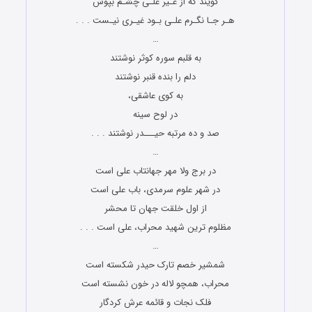
گویند که از غـیر علـی چشـم بپوش
هـر جـا نگـرم علـی بـود غیـری نیـست . . .
…
به قلبم سوره کوثر نوشتند
دلم را بنده قنبر نوشتند
به کوی عاشقی،
در لوح سینه
صد و ده مرتبه حیـــدر نوشتند . . .
…
در برج ولا مهر جهانتاب علی است
در شهر علوم سرمدی، باب علی است
از اول خلقت جهان تا محشر
مظلوم ترین شهید محراب، علی است . . .
…
شمشیر خصم تارک حیدر شکسته است
محراب، همچو لاله در خون نشسته است
فلک نجات و قائمه عرش کردگار