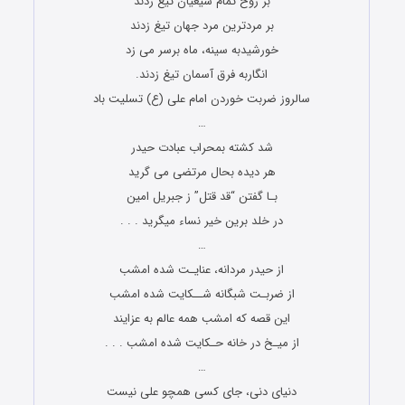
بر روح تمام شیعیان تیغ زدند
بر مردترین مرد جهان تیغ زدند
خورشیدبه سینه، ماه برسر می زد
انگاربه فرق آسمان تیغ زدند.
سالروز ضربت خوردن امام علی (ع) تسلیت باد
…
شد کشته بمحراب عبادت حیدر
هر دیده بحال مرتضی می گرید
بـا گفتن “قد قتل” ز جبریل امین
در خلد برین خیر نساء میگرید . . .
…
از حیدر مردانه، عنایـت شده امشب
از ضربـت شبگانه شــکایت شده امشب
این قصه که امشب همه عالم به عزایند
از میـخ در خانه حـکایت شده امشب . . .
…
دنیای دنی، جای کسی همچو علی نیست