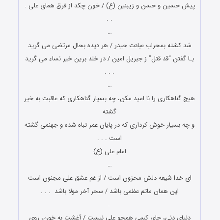
پیش حسین و حسن و زیبنین (ع) / خون چکد از فرق هماى على .
. .
…
شد کشته بمحراب عبادت حیدر / هر دیده بحال مرتضی می گرید
بـا گفتن “قد قتل” ز جبریل امین / در خلد برین خیر نساء می گرید
. . .
…
هیچ گناهکاری را نا امید مکن، چه بسیار گناهکاری که عاقبت به خیر
گشته
و چه بسیار خوش کرداری که در پایان عمر تباه شده و جهنمی گشته
است . . .
امام علی (ع)
…
ای خدا شیعه دلش محزون است / از غم عشق علی مجنون است
این همان ماتم عظمی باشد / سحر آخر مولا باشد . . .
…
دنیای دنی، جای کسی همچو علی نیست / آغشت به خون، روی