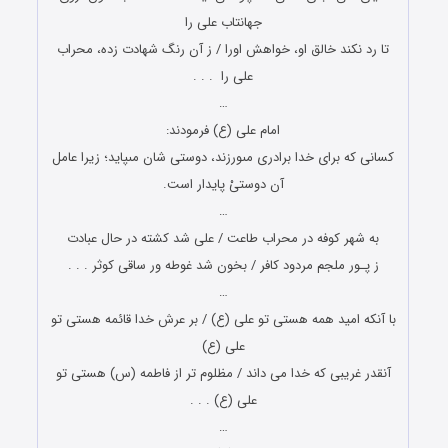
جهان‏تاب علی را
تا رد نکند خالق او، خواهش اورا / ز آن رنگ شهادت زده، محراب
علی را . . .
…
امام على (ع) فرمودند:
کسانى که براى خدا برادرى مى‏ورزند، دوستی ‏شان مى‏پاید؛ زیرا عامل
آن دوستىْ پایدار است.
…
به شهر کوفه در محراب طاعت / علی شد کشته در حال عبادت
ز پـور ملجم مردود کافر / بخون شد غوطه ور ساقی کوثر . . .
…
با آنکه امید همه هستی تو علی (ع) / بر عرش خدا قائمه هستی تو
علی (ع)
آنقدر غریبی که خدا می داند / مظلوم تر از فاطمه (س) هستی تو
علی (ع) . . .
…