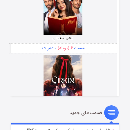
عشق احتمالی
۶ (دوبله)
قسمت
منتشر شد
قسمت‌های جدید
سریال زشت
۵ (زیرنویس)
قسمت
منتشر شد