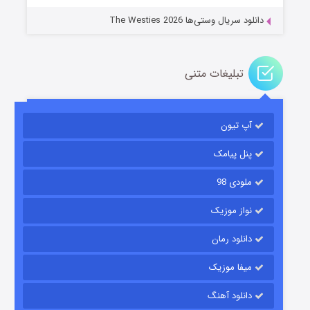
دانلود سریال وستی‌ها The Westies 2026
تبلیغات متنی
مردگان متحرک: شهر مرده ۳
۲ (زیرنویس)
قسمت
منتشر شد
آپ تیون
پنل پیامک
ملودی 98
نواز موزیک
دانلود رمان
میفا موزیک
شکست استوارت در نجات جهان
دانلود آهنگ
۷ (زیرنویس)
قسمت
منتشر شد