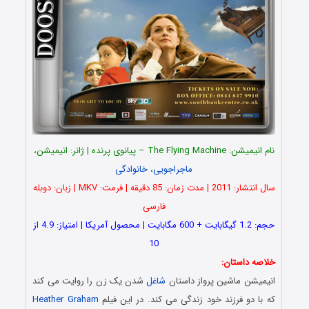
نام انیمیشن: The Flying Machine – پیانوی پرنده | ژانر: انیمیشن،
ماجراجویی
،
خانوادگی
سال انتشار: 2011 | مدت زمان: 85 دقیقه | فرمت: MKV | زبان: دوبله
فارسی
حجم: 1.2 گیگابایت + 600 مگابایت | محصول آمریکا | امتیاز: 4.9 از
10
خلاصه داستان:
انیمیشن ماشین پرواز داستان
شاغل
شدن یک زن را روایت می کند
که با دو فرزند خود زندگی می کند. در این فیلم
Heather Graham