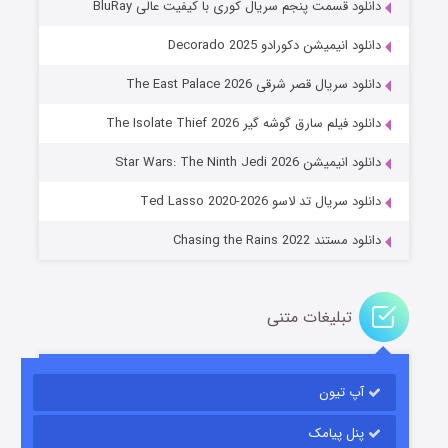
دانلود قسمت پنجم سریال کوری با کیفیت عالی BluRay
دانلود انیمیشن دکورادو Decorado 2025
دانلود سریال قصر شرقی The East Palace 2026
دانلود فیلم سارق گوشه گیر The Isolate Thief 2026
جادوگری در مغولستان
دانلود انیمیشن Star Wars: The Ninth Jedi 2026
۱۴ (زیرنویس)
قسمت
منتشر شد
دانلود سریال تد لاسو Ted Lasso 2020-2026
دانلود مستند Chasing the Rains 2022
تبلیغات متنی
آپ تیون
باب اسفنجی فصل ۱۷
۶ (زیرنویس)
قسمت
منتشر شد
پنل پیامک