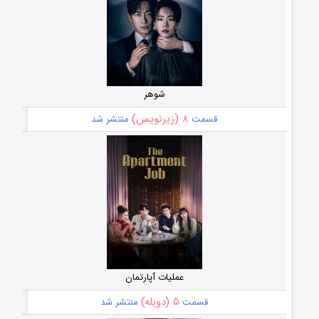
شوهر
۸ (زیرنویس)
قسمت
منتشر شد
عملیات آپارتمان
۵ (دوبله)
قسمت
منتشر شد